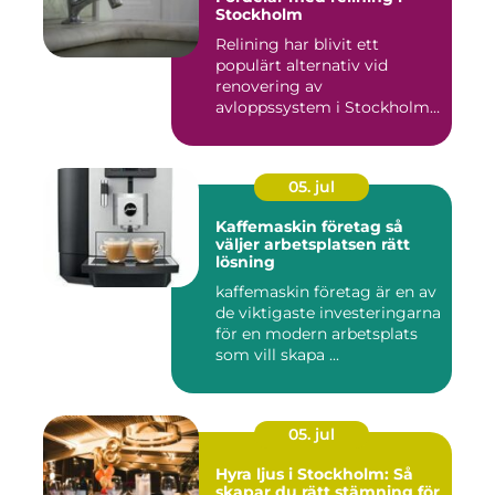
Stockholm
Relining har blivit ett
populärt alternativ vid
renovering av
avloppssystem i Stockholm.
Denna ...
05. jul
Kaffemaskin företag så
väljer arbetsplatsen rätt
lösning
kaffemaskin företag är en av
de viktigaste investeringarna
för en modern arbetsplats
som vill skapa ...
05. jul
Hyra ljus i Stockholm: Så
skapar du rätt stämning för