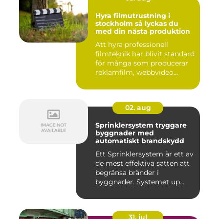
Hyra filmutrustning i
stockholm så lyckas du
med din nästa produktion
Att hyra professionell
filmteknik har blivit standard
för många som producerar
reklamfilm, webbvideo...
02. aug
Sprinklersystem tryggare
byggnader med
automatiskt brandskydd
Ett Sprinklersystem är ett av
de mest effektiva sätten att
begränsa bränder i
byggnader. Systemet up...
31. jul