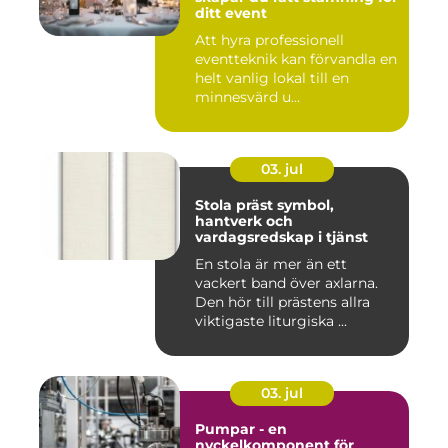
ditt event
Att hyra professionell
eventteknik kan förvandla en
helt vanlig lokal till en
minnesvärd u...
03. jul
Stola präst symbol,
hantverk och
vardagsredskap i tjänst
En stola är mer än ett
vackert band över axlarna.
Den hör till prästens allra
viktigaste liturgiska ...
03. jul
Pumpar - en
nyckelkomponent för