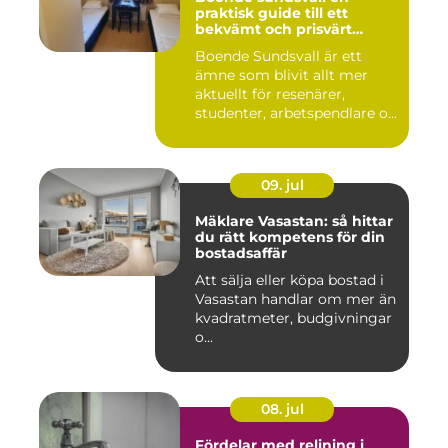
praktisk guide till ett
bekvämt och prisvärt
boende
Boende Sundsvall är ett
ämne som blivit allt mer
aktuellt för resenärer,
studenter, arbetspendlare o...
09. jul
Mäklare Vasastan: så hittar
du rätt kompetens för din
bostadsaffär
Att sälja eller köpa bostad i
Vasastan handlar om mer än
kvadratmeter, budgivningar
o...
08. jul
Fördelar med relining i