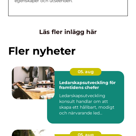
egenskaper och utseenden.
Läs fler inlägg här
Fler nyheter
05. aug
Ledarskapsutveckling för
framtidens chefer
Ledarskapsutveckling
konsult handlar om att
skapa ett hållbart, modigt
och närvarande led...
05. aug