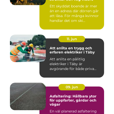
Ett skyddat boende är mer
än en adress där dörren går
att låsa. För många kvinnor
handlar det om ski...
11. jun
Att anlita en trygg och
erfaren elektriker i Täby
Att anlita en pålitlig
elektriker i Täby är
avgörande för både priva...
09. jun
Asfaltering: Hållbara ytor
för uppfarter, gårdar och
vägar
En väl planerad asfaltering