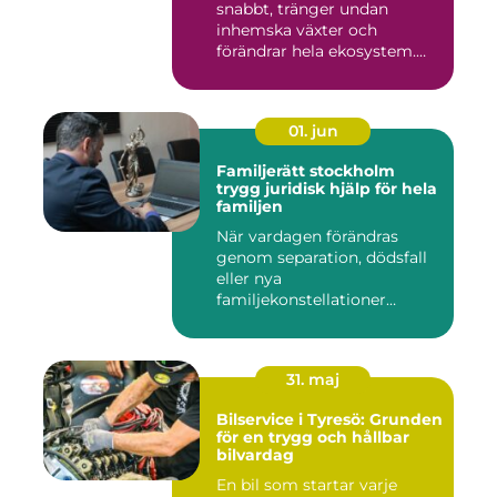
snabbt, tränger undan
inhemska växter och
förändrar hela ekosystem.
Kommu...
01. jun
Familjerätt stockholm
trygg juridisk hjälp för hela
familjen
När vardagen förändras
genom separation, dödsfall
eller nya
familjekonstellationer
uppstår ofta fråg...
31. maj
Bilservice i Tyresö: Grunden
för en trygg och hållbar
bilvardag
En bil som startar varje