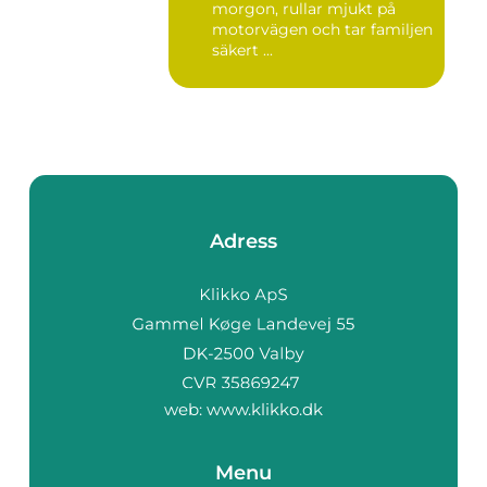
morgon, rullar mjukt på
motorvägen och tar familjen
säkert ...
Adress
web:
www.klikko.dk
Menu