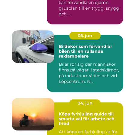
kan förvandla en ojämn
grusplan till en trygg, snygg
och ...
05. jun
Bildekor som förvandlar
bilen till en rullande
reklampelare
Bilar rör sig där människor
finns på vägar, i stadskärnor,
på industriområden och vid
köpcentrum. N...
04. jun
Köpa fyrhjuling guide till
smarta val för arbete och
fritid
Att köpa en fyrhjuling är för