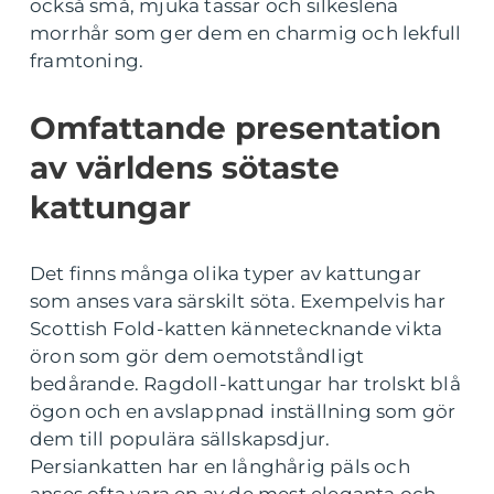
också små, mjuka tassar och silkeslena
morrhår som ger dem en charmig och lekfull
framtoning.
Omfattande presentation
av världens sötaste
kattungar
Det finns många olika typer av kattungar
som anses vara särskilt söta. Exempelvis har
Scottish Fold-katten kännetecknande vikta
öron som gör dem oemotståndligt
bedårande. Ragdoll-kattungar har trolskt blå
ögon och en avslappnad inställning som gör
dem till populära sällskapsdjur.
Persiankatten har en långhårig päls och
anses ofta vara en av de mest eleganta och