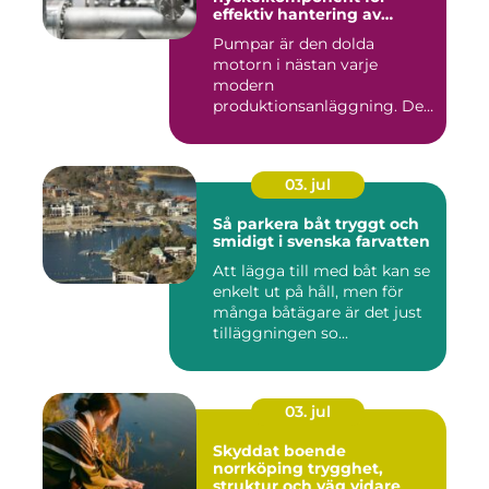
effektiv hantering av
vätskor
Pumpar är den dolda
motorn i nästan varje
modern
produktionsanläggning. De
flyttar v&...
03. jul
Så parkera båt tryggt och
smidigt i svenska farvatten
Att lägga till med båt kan se
enkelt ut på håll, men för
många båtägare är det just
tilläggningen so...
03. jul
Skyddat boende
norrköping trygghet,
struktur och väg vidare