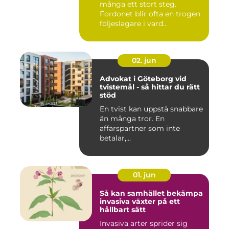
många ett stort steg.
Fordonet blir ofta en trogen
följeslagare i vard...
02. jun
Advokat i Göteborg vid
tvistemål - så hittar du rätt
stöd
En tvist kan uppstå snabbare
än många tror. En
affärspartner som inte
betalar,...
01. jun
Så kan samhället bekämpa
invasiva växter på ett
hållbart sätt
Invasiva arter sprider sig