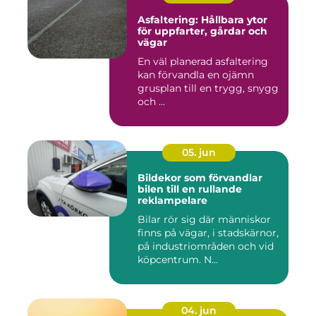
Asfaltering: Hållbara ytor
för uppfarter, gårdar och
vägar
En väl planerad asfaltering
kan förvandla en ojämn
grusplan till en trygg, snygg
och ...
05. jun
Bildekor som förvandlar
bilen till en rullande
reklampelare
Bilar rör sig där människor
finns på vägar, i stadskärnor,
på industriområden och vid
köpcentrum. N...
04. jun