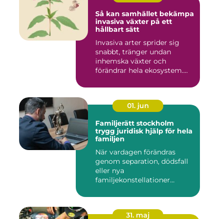
Så kan samhället bekämpa
invasiva växter på ett
hållbart sätt
Invasiva arter sprider sig
snabbt, tränger undan
inhemska växter och
förändrar hela ekosystem.
Kommu...
01. jun
Familjerätt stockholm
trygg juridisk hjälp för hela
familjen
När vardagen förändras
genom separation, dödsfall
eller nya
familjekonstellationer
uppstår ofta fråg...
31. maj