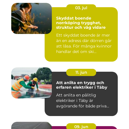
03. jul
Skyddat boende
norrköping trygghet,
struktur och väg vidare
Ett skyddat boende är mer
än en adress där dörren går
att låsa. För många kvinnor
handlar det om ski...
11. jun
Att anlita en trygg och
erfaren elektriker i Täby
Att anlita en pålitlig
elektriker i Täby är
avgörande för både priva...
09. jun