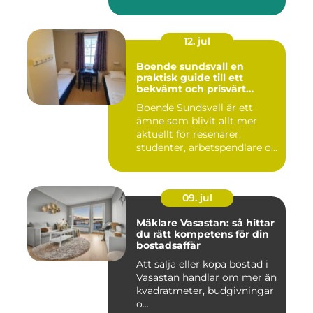
12. jul
Boende sundsvall en
praktisk guide till ett
bekvämt och prisvärt
boende
Boende Sundsvall är ett
ämne som blivit allt mer
aktuellt för resenärer,
studenter, arbetspendlare o...
09. jul
Mäklare Vasastan: så hittar
du rätt kompetens för din
bostadsaffär
Att sälja eller köpa bostad i
Vasastan handlar om mer än
kvadratmeter, budgivningar
o...