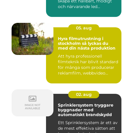
skapa ett hållbart, modigt
och närvarande led...
05. aug
Hyra filmutrustning i
stockholm så lyckas du
med din nästa produktion
Att hyra professionell
filmteknik har blivit standard
för många som producerar
reklamfilm, webbvideo...
02. aug
Sprinklersystem tryggare
byggnader med
automatiskt brandskydd
Ett Sprinklersystem är ett av
de mest effektiva sätten att