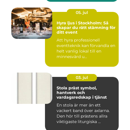
05. jul
Hyra ljus i Stockholm: Så
skapar du rätt stämning för
ditt event
Att hyra professionell
eventteknik kan förvandla en
helt vanlig lokal till en
minnesvärd u...
03. jul
Stola präst symbol,
hantverk och
vardagsredskap i tjänst
En stola är mer än ett
vackert band över axlarna.
Den hör till prästens allra
viktigaste liturgiska ...