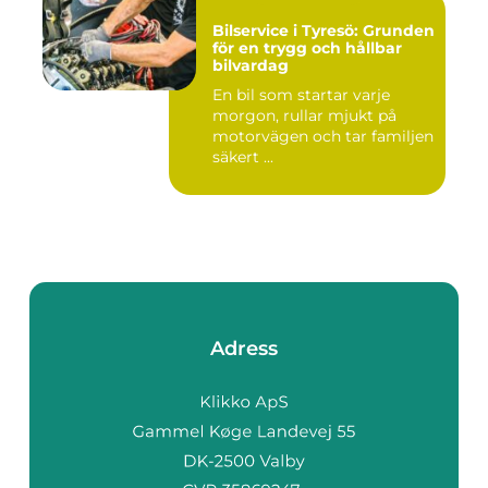
Bilservice i Tyresö: Grunden
för en trygg och hållbar
bilvardag
En bil som startar varje
morgon, rullar mjukt på
motorvägen och tar familjen
säkert ...
Adress