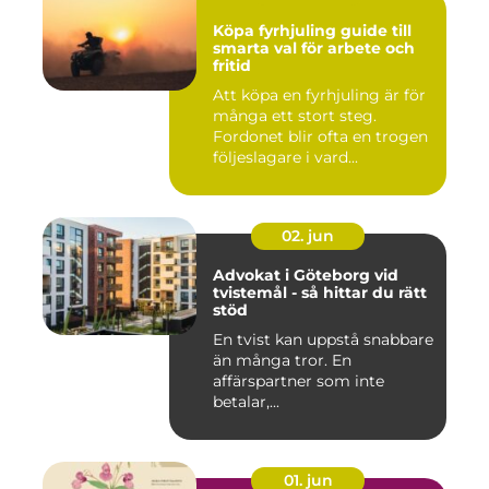
Köpa fyrhjuling guide till
smarta val för arbete och
fritid
Att köpa en fyrhjuling är för
många ett stort steg.
Fordonet blir ofta en trogen
följeslagare i vard...
02. jun
Advokat i Göteborg vid
tvistemål - så hittar du rätt
stöd
En tvist kan uppstå snabbare
än många tror. En
affärspartner som inte
betalar,...
01. jun