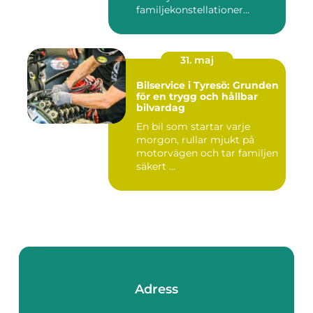
familjekonstellationer
uppstår ofta fråg...
31. maj
Bilservice i Tyresö: Grunden
för en trygg och hållbar
bilvardag
En bil som startar varje
morgon, rullar mjukt på
motorvägen och tar familjen
säkert ...
Adress