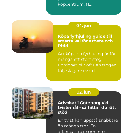
köpcentrum. N...
04. jun
Köpa fyrhjuling guide till
smarta val för arbete och
fritid
Att köpa en fyrhjuling är för
många ett stort steg.
Fordonet blir ofta en trogen
följeslagare i vard...
02. jun
Advokat i Göteborg vid
tvistemål - så hittar du rätt
stöd
En tvist kan uppstå snabbare
än många tror. En
affärspartner som inte