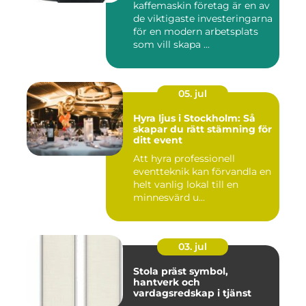
kaffemaskin företag är en av
de viktigaste investeringarna
för en modern arbetsplats
som vill skapa ...
05. jul
Hyra ljus i Stockholm: Så
skapar du rätt stämning för
ditt event
Att hyra professionell
eventteknik kan förvandla en
helt vanlig lokal till en
minnesvärd u...
03. jul
Stola präst symbol,
hantverk och
vardagsredskap i tjänst