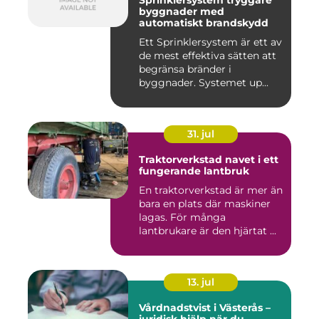
Sprinklersystem tryggare
byggnader med
automatiskt brandskydd
Ett Sprinklersystem är ett av
de mest effektiva sätten att
begränsa bränder i
byggnader. Systemet up...
31. jul
Traktorverkstad navet i ett
fungerande lantbruk
En traktorverkstad är mer än
bara en plats där maskiner
lagas. För många
lantbrukare är den hjärtat ...
13. jul
Vårdnadstvist i Västerås –