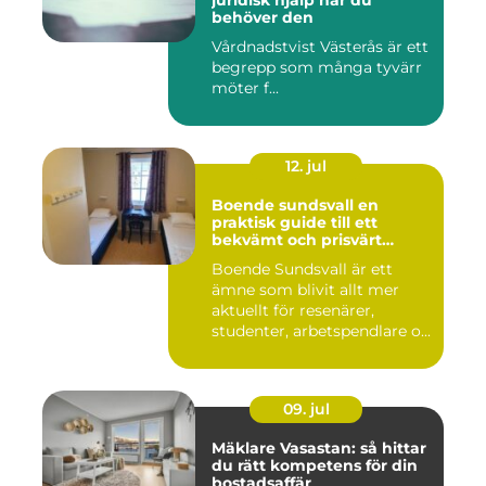
juridisk hjälp när du
behöver den
Vårdnadstvist Västerås är ett
begrepp som många tyvärr
möter f...
12. jul
Boende sundsvall en
praktisk guide till ett
bekvämt och prisvärt
boende
Boende Sundsvall är ett
ämne som blivit allt mer
aktuellt för resenärer,
studenter, arbetspendlare o...
09. jul
Mäklare Vasastan: så hittar
du rätt kompetens för din
bostadsaffär