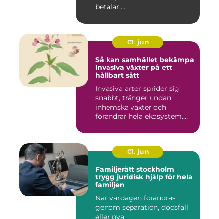
betalar,...
01. jun
Så kan samhället bekämpa
invasiva växter på ett
hållbart sätt
Invasiva arter sprider sig
snabbt, tränger undan
inhemska växter och
förändrar hela ekosystem.
Kommu...
01. jun
Familjerätt stockholm
trygg juridisk hjälp för hela
familjen
När vardagen förändras
genom separation, dödsfall
eller nya