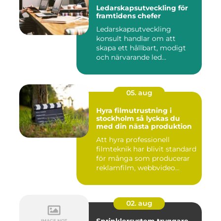
Ledarskapsutveckling för
framtidens chefer
Ledarskapsutveckling
konsult handlar om att
skapa ett hållbart, modigt
och närvarande led...
05. aug
Hyra filmutrustning i
stockholm så lyckas du
med din nästa produktion
Att hyra professionell
filmteknik har blivit standard
för många som producerar
reklamfilm, webbvideo...
02. aug