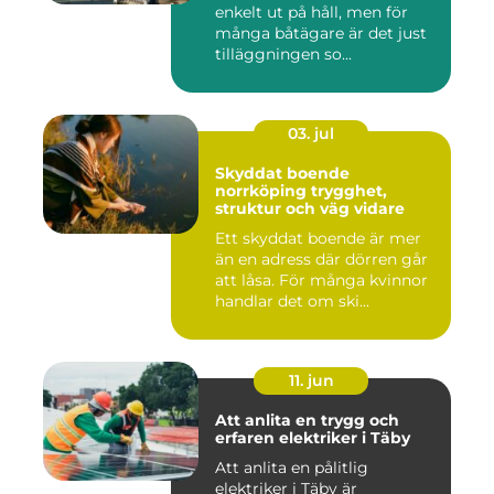
enkelt ut på håll, men för
många båtägare är det just
tilläggningen so...
03. jul
Skyddat boende
norrköping trygghet,
struktur och väg vidare
Ett skyddat boende är mer
än en adress där dörren går
att låsa. För många kvinnor
handlar det om ski...
11. jun
Att anlita en trygg och
erfaren elektriker i Täby
Att anlita en pålitlig
elektriker i Täby är