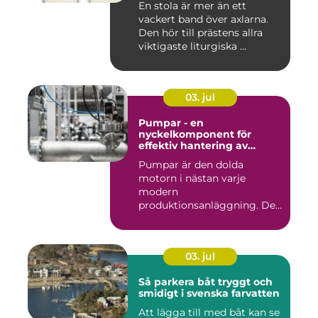
En stola är mer än ett
vackert band över axlarna.
Den hör till prästens allra
viktigaste liturgiska ...
03. jul
Pumpar - en
nyckelkomponent för
effektiv hantering av
vätskor
Pumpar är den dolda
motorn i nästan varje
modern
produktionsanläggning. De
flyttar v&...
03. jul
Så parkera båt tryggt och
smidigt i svenska farvatten
Att lägga till med båt kan se