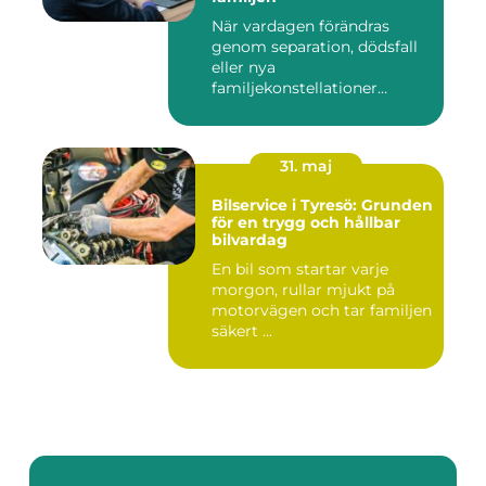
När vardagen förändras
genom separation, dödsfall
eller nya
familjekonstellationer
uppstår ofta fråg...
31. maj
Bilservice i Tyresö: Grunden
för en trygg och hållbar
bilvardag
En bil som startar varje
morgon, rullar mjukt på
motorvägen och tar familjen
säkert ...