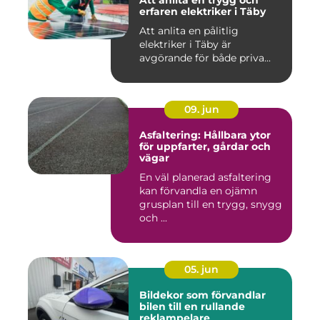
Att anlita en trygg och
erfaren elektriker i Täby
Att anlita en pålitlig
elektriker i Täby är
avgörande för både priva...
09. jun
Asfaltering: Hållbara ytor
för uppfarter, gårdar och
vägar
En väl planerad asfaltering
kan förvandla en ojämn
grusplan till en trygg, snygg
och ...
05. jun
Bildekor som förvandlar
bilen till en rullande
reklampelare