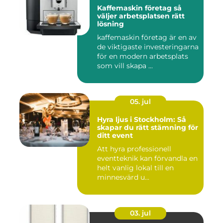
Kaffemaskin företag så
väljer arbetsplatsen rätt
lösning
kaffemaskin företag är en av
de viktigaste investeringarna
för en modern arbetsplats
som vill skapa ...
05. jul
Hyra ljus i Stockholm: Så
skapar du rätt stämning för
ditt event
Att hyra professionell
eventteknik kan förvandla en
helt vanlig lokal till en
minnesvärd u...
03. jul