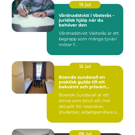
13. jul
Vårdnadstvist i Västerås –
juridisk hjälp när du
behöver den
Vårdnadstvist Västerås är ett
begrepp som många tyvärr
möter f...
12. jul
Boende sundsvall en
praktisk guide till ett
bekvämt och prisvärt
boende
Boende Sundsvall är ett
ämne som blivit allt mer
aktuellt för resenärer,
studenter, arbetspendlare o...
09. jul