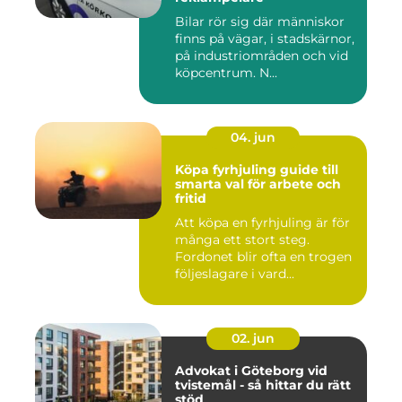
Bilar rör sig där människor
finns på vägar, i stadskärnor,
på industriområden och vid
köpcentrum. N...
04. jun
Köpa fyrhjuling guide till
smarta val för arbete och
fritid
Att köpa en fyrhjuling är för
många ett stort steg.
Fordonet blir ofta en trogen
följeslagare i vard...
02. jun
Advokat i Göteborg vid
tvistemål - så hittar du rätt
stöd