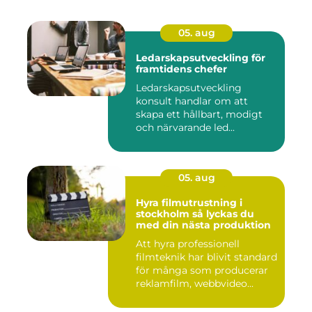
05. aug
Ledarskapsutveckling för
framtidens chefer
Ledarskapsutveckling
konsult handlar om att
skapa ett hållbart, modigt
och närvarande led...
05. aug
Hyra filmutrustning i
stockholm så lyckas du
med din nästa produktion
Att hyra professionell
filmteknik har blivit standard
för många som producerar
reklamfilm, webbvideo...