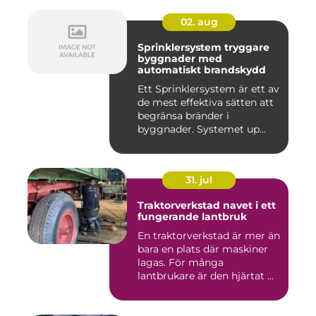
02. aug
Sprinklersystem tryggare
byggnader med
automatiskt brandskydd
Ett Sprinklersystem är ett av
de mest effektiva sätten att
begränsa bränder i
byggnader. Systemet up...
31. jul
Traktorverkstad navet i ett
fungerande lantbruk
En traktorverkstad är mer än
bara en plats där maskiner
lagas. För många
lantbrukare är den hjärtat ...