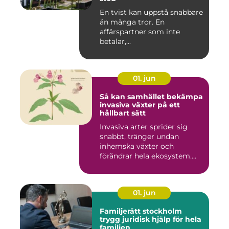
En tvist kan uppstå snabbare
än många tror. En
affärspartner som inte
betalar,...
01. jun
Så kan samhället bekämpa
invasiva växter på ett
hållbart sätt
Invasiva arter sprider sig
snabbt, tränger undan
inhemska växter och
förändrar hela ekosystem.
Kommu...
01. jun
Familjerätt stockholm
trygg juridisk hjälp för hela
familjen