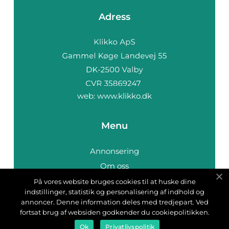
Adress
web:
www.klikko.dk
Menu
Annonsering
Om oss
Cookies
På vores website bruges cookies til at huske dine
indstillinger, statistik og personalisering af indhold og
Kontakta oss
annoncer. Denne information deles med tredjepart. Ved
Sitemap
fortsat brug af websiden godkender du cookiepolitikken.
Ok
Privatlivspolitik