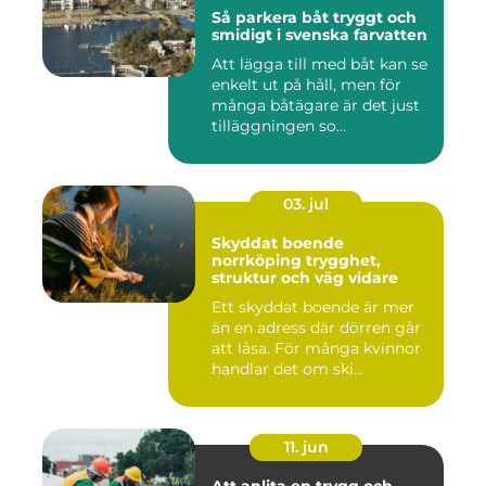
Så parkera båt tryggt och
smidigt i svenska farvatten
Att lägga till med båt kan se
enkelt ut på håll, men för
många båtägare är det just
tilläggningen so...
03. jul
Skyddat boende
norrköping trygghet,
struktur och väg vidare
Ett skyddat boende är mer
än en adress där dörren går
att låsa. För många kvinnor
handlar det om ski...
11. jun