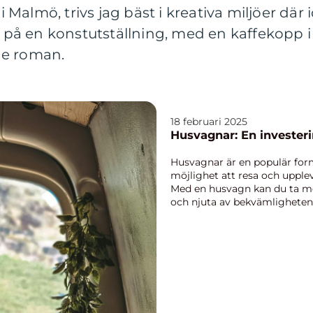
almö, trivs jag bäst i kreativa miljöer där idé
ta på en konstutställning, med en kaffekopp i
de roman.
18 februari 2025
Husvagnar: En investerin
Husvagnar är en populär for
möjlighet att resa och upplev
Med en husvagn kan du ta me
och njuta av bekvämligheten a