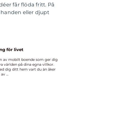
er får flöda fritt. På
 handen eller djupt
g för livet
m av mobilt boende som ger dig
a världen på dina egna villkor.
d dig ditt hem vart du än åker
v ...