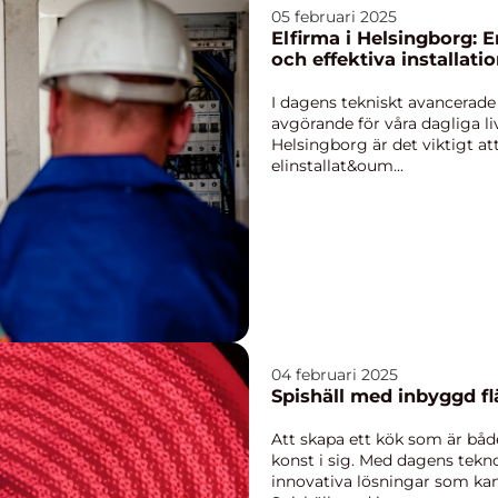
05 februari 2025
Elfirma i Helsingborg: E
och effektiva installati
I dagens tekniskt avancerade 
avgörande för våra dagliga li
Helsingborg är det viktigt att
elinstallat&oum...
04 februari 2025
Spishäll med inbyggd f
Att skapa ett kök som är både
konst i sig. Med dagens tek
innovativa lösningar som kan 