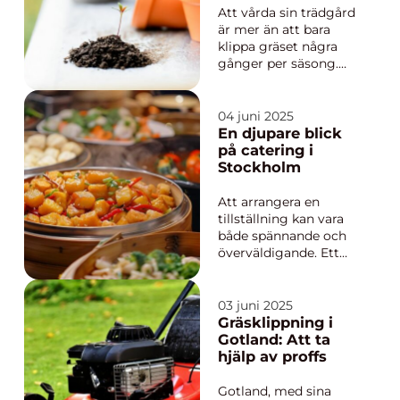
Att vårda sin trädgård
är mer än att bara
klippa gräset några
gånger per säsong.
Det handlar om att
skapa en harmonisk
och levande plats som
04 juni 2025
du kan njuta av året
En djupare blick
runt. Men att hålla sin
på catering i
tr&...
Stockholm
Att arrangera en
tillställning kan vara
både spännande och
överväldigande. Ett
viktigt val som kan
lyfta festen till nya
höjder är att anlita
03 juni 2025
rätt cateringfirma.
Gräsklippning i
Catering Stockholm
Gotland: Att ta
erbjuder en mängd
hjälp av proffs
olika...
Gotland, med sina