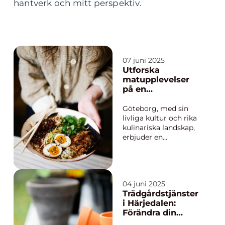
hantverk och mitt perspektiv.
07 juni 2025
Utforska
matupplevelser
på en
kinarestaurang i
Göteborg
Göteborg, med sin
livliga kultur och rika
kulinariska landskap,
erbjuder en
imponerande mängd
internationella
matupplevelser. För
dem som har en
04 juni 2025
förkärlek för asiatisk
Trädgårdstjänster
mat finns det ett brett
i Härjedalen:
utbud av
Förändra din
valmöjligheter...
utomhusmiljö