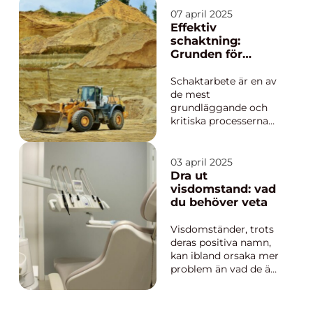
av de viktigaste
07 april 2025
komponenterna för
Effektiv
att skapa den perfekta
schaktning:
atmosfären. Hur
Grunden för
skulle e...
lyckade
byggprojekt
Schaktarbete är en av
de mest
grundläggande och
kritiska processerna
inom bygg- och
anläggningsbransche
n. Denna teknik
03 april 2025
används för att
Dra ut
förbereda marken
visdomstand: vad
inför konstruktion och
du behöver veta
skapa en passande
terräng. Genom no...
Visdomständer, trots
deras positiva namn,
kan ibland orsaka mer
problem än vad de är
värda. Dessa sista
tänder som bryter
fram längst bak i