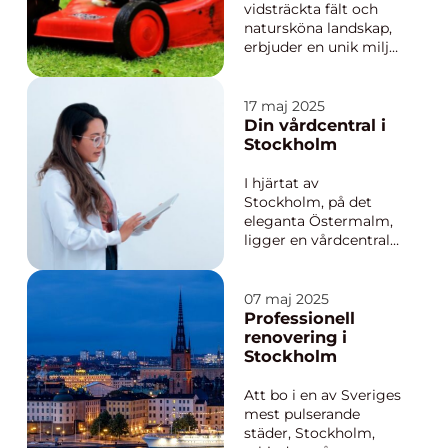
vidsträckta fält och
natursköna landskap,
erbjuder en unik miljö
för
trädgårdsentusiaster.
Att ha en välskött
17 maj 2025
gräsmatta på denna
Din vårdcentral i
vackra ö kan verkligen
Stockholm
sätta pricken...
I hjärtat av
Stockholm, på det
eleganta Östermalm,
ligger en vårdcentral
där patientens
välbefinnande alltid
har högsta prioritet.
07 maj 2025
Banérgatans
Professionell
Husläkarmottagning
renovering i
är en plats där
Stockholm
personlig v&a...
Att bo i en av Sveriges
mest pulserande
städer, Stockholm,