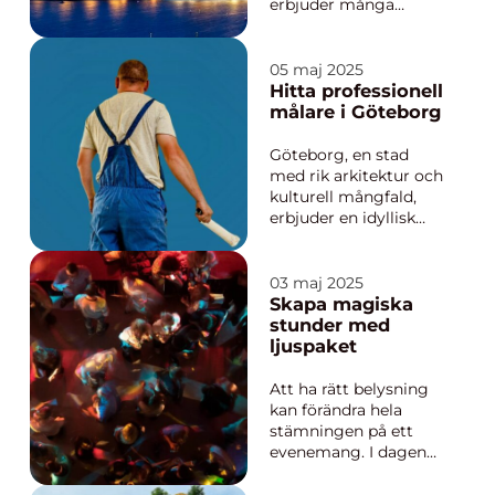
erbjuder många
fördelar. Men med
stadens snabba
tempo och ständigt
05 maj 2025
föränderliga landskap
Hitta professionell
kan behovet av
målare i Göteborg
renovering lätt
upptäckas. Vare sig
Göteborg, en stad
det handla...
med rik arkitektur och
kulturell mångfald,
erbjuder en idyllisk
plats för dem som vill
försköna sina hem
och arbetsplatser
03 maj 2025
med skickligt utfört
Skapa magiska
måleri. För många är
stunder med
målare G...
ljuspaket
Att ha rätt belysning
kan förändra hela
stämningen på ett
evenemang. I dagens
snabba och energirika
värld är belysning en