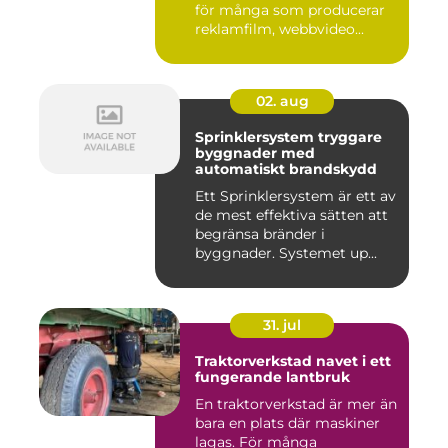
för många som producerar
reklamfilm, webbvideo...
02. aug
Sprinklersystem tryggare
byggnader med
automatiskt brandskydd
Ett Sprinklersystem är ett av
de mest effektiva sätten att
begränsa bränder i
byggnader. Systemet up...
31. jul
Traktorverkstad navet i ett
fungerande lantbruk
En traktorverkstad är mer än
bara en plats där maskiner
lagas. För många