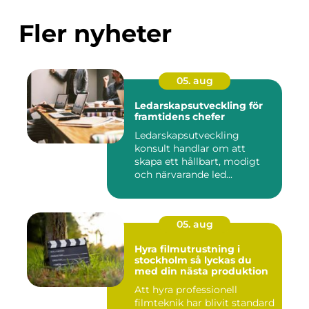
Fler nyheter
05. aug
Ledarskapsutveckling för
framtidens chefer
Ledarskapsutveckling
konsult handlar om att
skapa ett hållbart, modigt
och närvarande led...
05. aug
Hyra filmutrustning i
stockholm så lyckas du
med din nästa produktion
Att hyra professionell
filmteknik har blivit standard