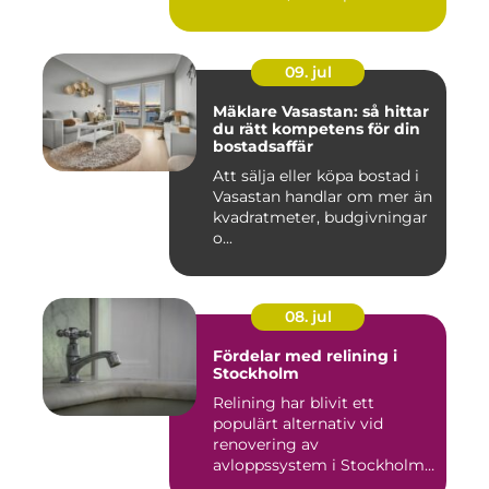
09. jul
Mäklare Vasastan: så hittar
du rätt kompetens för din
bostadsaffär
Att sälja eller köpa bostad i
Vasastan handlar om mer än
kvadratmeter, budgivningar
o...
08. jul
Fördelar med relining i
Stockholm
Relining har blivit ett
populärt alternativ vid
renovering av
avloppssystem i Stockholm.
Denna ...