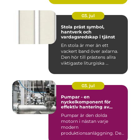
03. jul
Stola präst symbol,
hantverk och
vardagsredskap i tjänst
En stola är mer än ett
vackert band över axlarna.
Den hör till prästens allra
viktigaste liturgiska ...
03. jul
Pumpar - en
nyckelkomponent för
effektiv hantering av
vätskor
Pumpar är den dolda
motorn i nästan varje
modern
produktionsanläggning. De
flyttar v&...