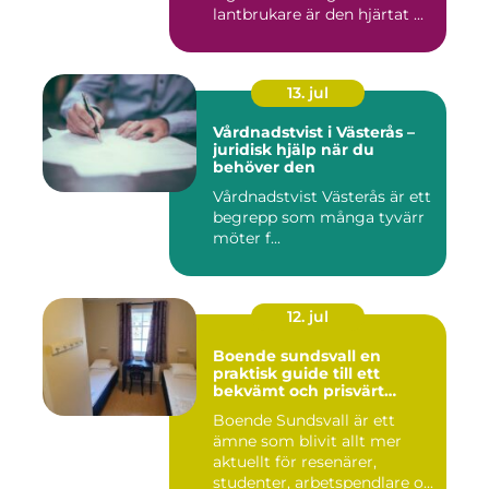
lantbrukare är den hjärtat ...
13. jul
Vårdnadstvist i Västerås –
juridisk hjälp när du
behöver den
Vårdnadstvist Västerås är ett
begrepp som många tyvärr
möter f...
12. jul
Boende sundsvall en
praktisk guide till ett
bekvämt och prisvärt
boende
Boende Sundsvall är ett
ämne som blivit allt mer
aktuellt för resenärer,
studenter, arbetspendlare o...