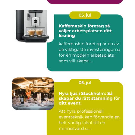
05. jul
Kaffemaskin företag så
väljer arbetsplatsen rätt
lösning
kaffemaskin företag är en av
de viktigaste investeringarna
för en modern arbetsplats
som vill skapa ...
05. jul
Hyra ljus i Stockholm: Så
skapar du rätt stämning för
ditt event
Att hyra professionell
eventteknik kan förvandla en
helt vanlig lokal till en
minnesvärd u...