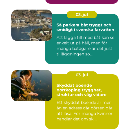
03. jul
Så parkera båt tryggt och
smidigt i svenska farvatten
Att lägga till med båt kan se
enkelt ut på håll, men för
många båtägare är det just
tilläggningen so...
03. jul
Skyddat boende
norrköping trygghet,
struktur och väg vidare
Ett skyddat boende är mer
än en adress där dörren går
att låsa. För många kvinnor
handlar det om ski...