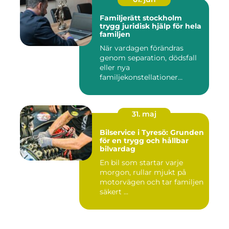
Familjerätt stockholm
trygg juridisk hjälp för hela
familjen
När vardagen förändras
genom separation, dödsfall
eller nya
familjekonstellationer
uppstår ofta fråg...
31. maj
Bilservice i Tyresö: Grunden
för en trygg och hållbar
bilvardag
En bil som startar varje
morgon, rullar mjukt på
motorvägen och tar familjen
säkert ...