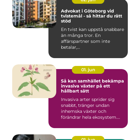
Advokat i Göteborg vid
tvistemål - så hittar du rätt
stöd
En tvist kan uppstå snabbare
än många tror. En
affärspartner som inte
betalar,...
01. jun
Så kan samhället bekämpa
invasiva växter på ett
hållbart sätt
Invasiva arter sprider sig
snabbt, tränger undan
inhemska växter och
förändrar hela ekosystem.
Kommu...
01. jun