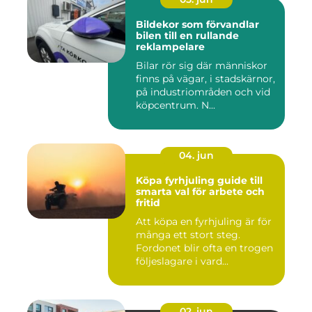
Bildekor som förvandlar
bilen till en rullande
reklampelare
Bilar rör sig där människor
finns på vägar, i stadskärnor,
på industriområden och vid
köpcentrum. N...
04. jun
Köpa fyrhjuling guide till
smarta val för arbete och
fritid
Att köpa en fyrhjuling är för
många ett stort steg.
Fordonet blir ofta en trogen
följeslagare i vard...
02. jun