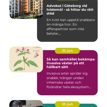
Advokat i Göteborg vid
tvistemål - så hittar du rätt
stöd
En tvist kan uppstå snabbare
än många tror. En
affärspartner som inte
betalar,...
01. jun
Så kan samhället bekämpa
invasiva växter på ett
hållbart sätt
Invasiva arter sprider sig
snabbt, tränger undan
inhemska växter och
förändrar hela ekosystem.
Kommu...
01. jun