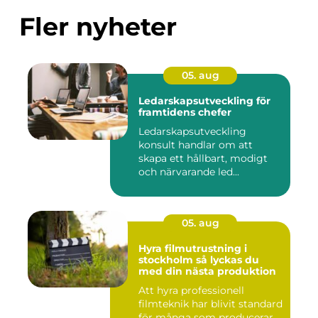
Fler nyheter
05. aug
Ledarskapsutveckling för
framtidens chefer
Ledarskapsutveckling
konsult handlar om att
skapa ett hållbart, modigt
och närvarande led...
05. aug
Hyra filmutrustning i
stockholm så lyckas du
med din nästa produktion
Att hyra professionell
filmteknik har blivit standard
för många som producerar