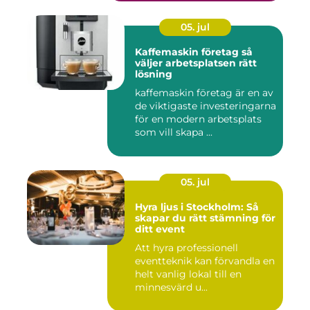
05. jul
Kaffemaskin företag så
väljer arbetsplatsen rätt
lösning
kaffemaskin företag är en av
de viktigaste investeringarna
för en modern arbetsplats
som vill skapa ...
05. jul
Hyra ljus i Stockholm: Så
skapar du rätt stämning för
ditt event
Att hyra professionell
eventteknik kan förvandla en
helt vanlig lokal till en
minnesvärd u...