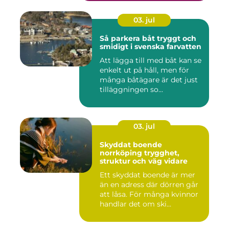
03. jul
Så parkera båt tryggt och
smidigt i svenska farvatten
Att lägga till med båt kan se
enkelt ut på håll, men för
många båtägare är det just
tilläggningen so...
03. jul
Skyddat boende
norrköping trygghet,
struktur och väg vidare
Ett skyddat boende är mer
än en adress där dörren går
att låsa. För många kvinnor
handlar det om ski...