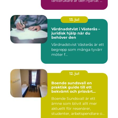
lantbrukare är den hjärtat ...
13. jul
Vårdnadstvist i Västerås –
juridisk hjälp när du
behöver den
Vårdnadstvist Västerås är ett
begrepp som många tyvärr
möter f...
12. jul
Boende sundsvall en
praktisk guide till ett
bekvämt och prisvärt
boende
Boende Sundsvall är ett
ämne som blivit allt mer
aktuellt för resenärer,
studenter, arbetspendlare o...