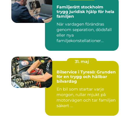
Familjerätt stockholm
trygg juridisk hjälp för hela
familjen
När vardagen förändras
genom separation, dödsfall
eller nya
familjekonstellationer
uppstår ofta fråg...
31. maj
Bilservice i Tyresö: Grunden
för en trygg och hållbar
bilvardag
En bil som startar varje
morgon, rullar mjukt på
motorvägen och tar familjen
säkert ...