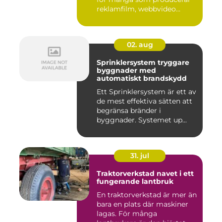
reklamfilm, webbvideo...
02. aug
Sprinklersystem tryggare
byggnader med
automatiskt brandskydd
Ett Sprinklersystem är ett av
de mest effektiva sätten att
begränsa bränder i
byggnader. Systemet up...
31. jul
Traktorverkstad navet i ett
fungerande lantbruk
En traktorverkstad är mer än
bara en plats där maskiner
lagas. För många