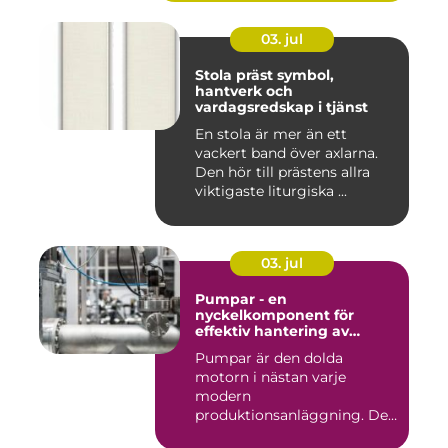
03. jul
Stola präst symbol,
hantverk och
vardagsredskap i tjänst
En stola är mer än ett
vackert band över axlarna.
Den hör till prästens allra
viktigaste liturgiska ...
03. jul
Pumpar - en
nyckelkomponent för
effektiv hantering av
vätskor
Pumpar är den dolda
motorn i nästan varje
modern
produktionsanläggning. De
flyttar v&...