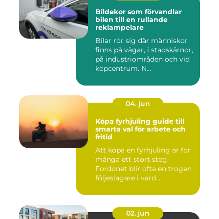
Bildekor som förvandlar
bilen till en rullande
reklampelare
Bilar rör sig där människor
finns på vägar, i stadskärnor,
på industriområden och vid
köpcentrum. N...
04. jun
Köpa fyrhjuling guide till
smarta val för arbete och
fritid
Att köpa en fyrhjuling är för
många ett stort steg.
Fordonet blir ofta en trogen
följeslagare i vard...
02. jun