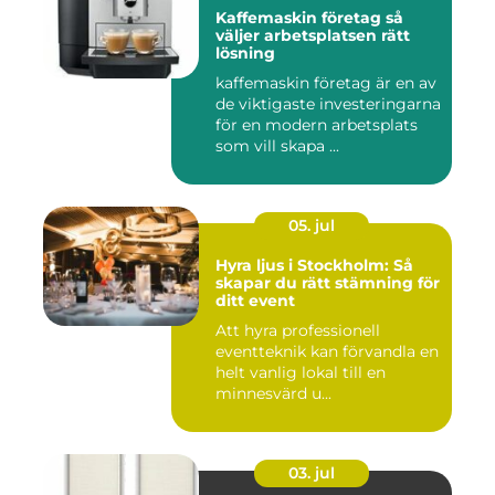
Kaffemaskin företag så
väljer arbetsplatsen rätt
lösning
kaffemaskin företag är en av
de viktigaste investeringarna
för en modern arbetsplats
som vill skapa ...
05. jul
Hyra ljus i Stockholm: Så
skapar du rätt stämning för
ditt event
Att hyra professionell
eventteknik kan förvandla en
helt vanlig lokal till en
minnesvärd u...
03. jul