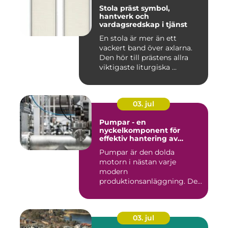
Stola präst symbol,
hantverk och
vardagsredskap i tjänst
En stola är mer än ett
vackert band över axlarna.
Den hör till prästens allra
viktigaste liturgiska ...
03. jul
Pumpar - en
nyckelkomponent för
effektiv hantering av
vätskor
Pumpar är den dolda
motorn i nästan varje
modern
produktionsanläggning. De
flyttar v&...
03. jul