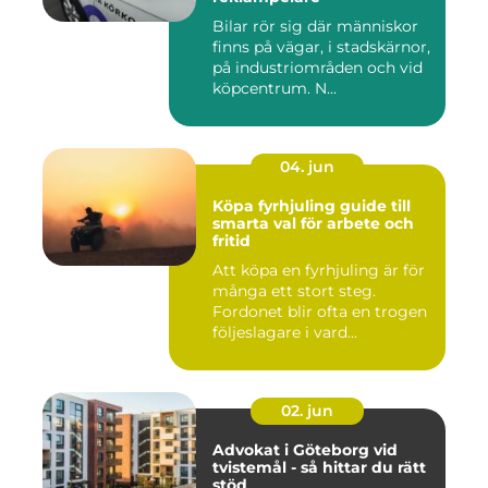
Bilar rör sig där människor
finns på vägar, i stadskärnor,
på industriområden och vid
köpcentrum. N...
04. jun
Köpa fyrhjuling guide till
smarta val för arbete och
fritid
Att köpa en fyrhjuling är för
många ett stort steg.
Fordonet blir ofta en trogen
följeslagare i vard...
02. jun
Advokat i Göteborg vid
tvistemål - så hittar du rätt
stöd