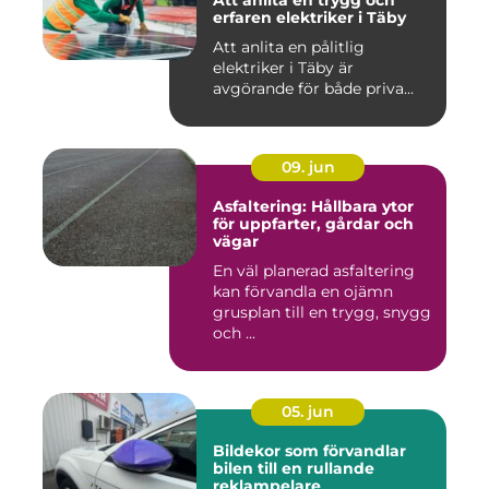
Att anlita en trygg och
erfaren elektriker i Täby
Att anlita en pålitlig
elektriker i Täby är
avgörande för både priva...
09. jun
Asfaltering: Hållbara ytor
för uppfarter, gårdar och
vägar
En väl planerad asfaltering
kan förvandla en ojämn
grusplan till en trygg, snygg
och ...
05. jun
Bildekor som förvandlar
bilen till en rullande
reklampelare