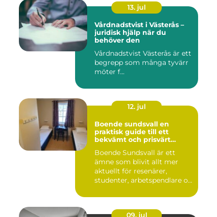
13. jul
Vårdnadstvist i Västerås –
juridisk hjälp när du
behöver den
Vårdnadstvist Västerås är ett
begrepp som många tyvärr
möter f...
12. jul
Boende sundsvall en
praktisk guide till ett
bekvämt och prisvärt
boende
Boende Sundsvall är ett
ämne som blivit allt mer
aktuellt för resenärer,
studenter, arbetspendlare o...
09. jul