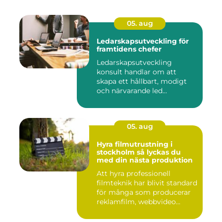
05. aug
Ledarskapsutveckling för
framtidens chefer
Ledarskapsutveckling
konsult handlar om att
skapa ett hållbart, modigt
och närvarande led...
05. aug
Hyra filmutrustning i
stockholm så lyckas du
med din nästa produktion
Att hyra professionell
filmteknik har blivit standard
för många som producerar
reklamfilm, webbvideo...