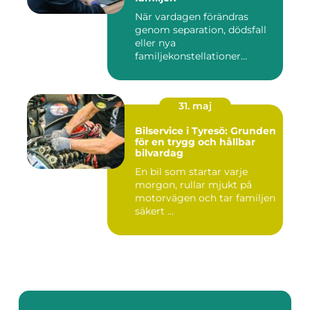
När vardagen förändras
genom separation, dödsfall
eller nya
familjekonstellationer
uppstår ofta fråg...
31. maj
Bilservice i Tyresö: Grunden
för en trygg och hållbar
bilvardag
En bil som startar varje
morgon, rullar mjukt på
motorvägen och tar familjen
säkert ...