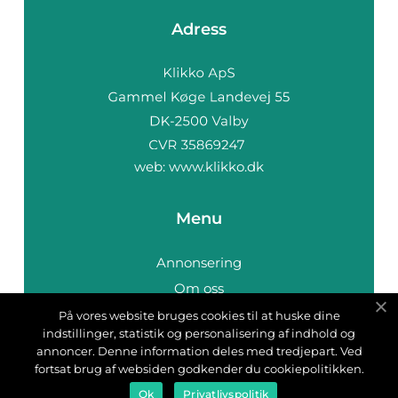
Adress
web:
www.klikko.dk
Menu
Annonsering
Om oss
Cookies
På vores website bruges cookies til at huske dine
indstillinger, statistik og personalisering af indhold og
Kontakta oss
annoncer. Denne information deles med tredjepart. Ved
Sitemap
fortsat brug af websiden godkender du cookiepolitikken.
Ok
Privatlivspolitik