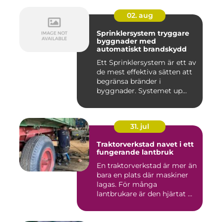
02. aug
Sprinklersystem tryggare
byggnader med
automatiskt brandskydd
Ett Sprinklersystem är ett av
de mest effektiva sätten att
begränsa bränder i
byggnader. Systemet up...
31. jul
Traktorverkstad navet i ett
fungerande lantbruk
En traktorverkstad är mer än
bara en plats där maskiner
lagas. För många
lantbrukare är den hjärtat ...