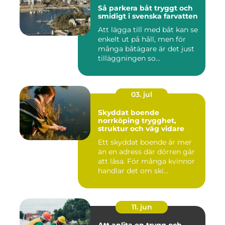
Så parkera båt tryggt och
smidigt i svenska farvatten
Att lägga till med båt kan se
enkelt ut på håll, men för
många båtägare är det just
tilläggningen so...
03. jul
Skyddat boende
norrköping trygghet,
struktur och väg vidare
Ett skyddat boende är mer
än en adress där dörren går
att låsa. För många kvinnor
handlar det om ski...
11. jun