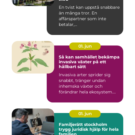
En tvist kan uppstå snabbare
än många tror. En
affärspartner som inte
betalar,...
01. jun
Så kan samhället bekämpa
invasiva växter på ett
hållbart sätt
Invasiva arter sprider sig
snabbt, tränger undan
inhemska växter och
förändrar hela ekosystem.
Kommu...
01. jun
Familjerätt stockholm
trygg juridisk hjälp för hela
familjen