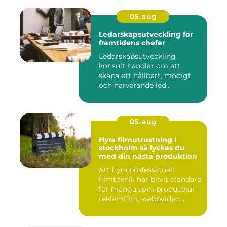
05. aug
Ledarskapsutveckling för
framtidens chefer
Ledarskapsutveckling
konsult handlar om att
skapa ett hållbart, modigt
och närvarande led...
05. aug
Hyra filmutrustning i
stockholm så lyckas du
med din nästa produktion
Att hyra professionell
filmteknik har blivit standard
för många som producerar
reklamfilm, webbvideo...