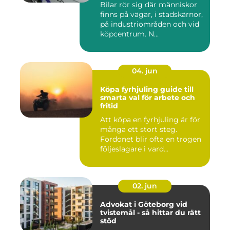
Bilar rör sig där människor
finns på vägar, i stadskärnor,
på industriområden och vid
köpcentrum. N...
04. jun
Köpa fyrhjuling guide till
smarta val för arbete och
fritid
Att köpa en fyrhjuling är för
många ett stort steg.
Fordonet blir ofta en trogen
följeslagare i vard...
02. jun
Advokat i Göteborg vid
tvistemål - så hittar du rätt
stöd