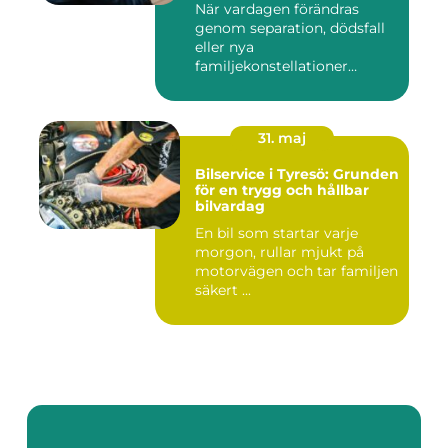
När vardagen förändras
genom separation, dödsfall
eller nya
familjekonstellationer
uppstår ofta fråg...
31. maj
Bilservice i Tyresö: Grunden
för en trygg och hållbar
bilvardag
En bil som startar varje
morgon, rullar mjukt på
motorvägen och tar familjen
säkert ...