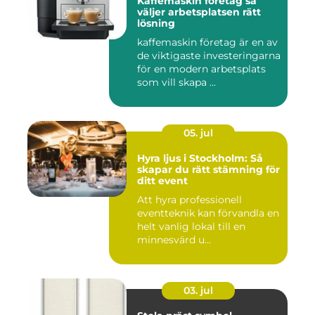
Kaffemaskin företag så
väljer arbetsplatsen rätt
lösning
kaffemaskin företag är en av
de viktigaste investeringarna
för en modern arbetsplats
som vill skapa ...
05. jul
Hyra ljus i Stockholm: Så
skapar du rätt stämning för
ditt event
Att hyra professionell
eventteknik kan förvandla en
helt vanlig lokal till en
minnesvärd u...
03. jul