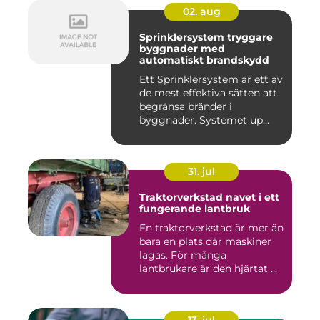
02. aug
Sprinklersystem tryggare
byggnader med
automatiskt brandskydd
Ett Sprinklersystem är ett av
de mest effektiva sätten att
begränsa bränder i
byggnader. Systemet up...
31. jul
Traktorverkstad navet i ett
fungerande lantbruk
En traktorverkstad är mer än
bara en plats där maskiner
lagas. För många
lantbrukare är den hjärtat ...