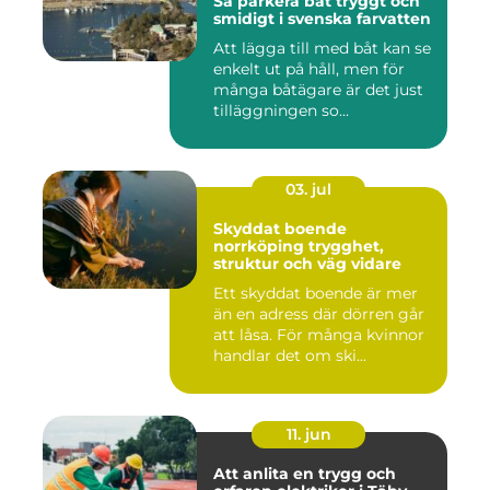
Så parkera båt tryggt och
smidigt i svenska farvatten
Att lägga till med båt kan se
enkelt ut på håll, men för
många båtägare är det just
tilläggningen so...
03. jul
Skyddat boende
norrköping trygghet,
struktur och väg vidare
Ett skyddat boende är mer
än en adress där dörren går
att låsa. För många kvinnor
handlar det om ski...
11. jun
Att anlita en trygg och