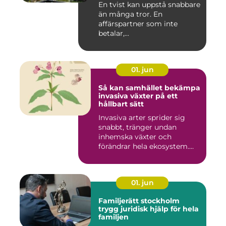
En tvist kan uppstå snabbare
än många tror. En
affärspartner som inte
betalar,...
01. jun
Så kan samhället bekämpa
invasiva växter på ett
hållbart sätt
Invasiva arter sprider sig
snabbt, tränger undan
inhemska växter och
förändrar hela ekosystem.
Kommu...
01. jun
Familjerätt stockholm
trygg juridisk hjälp för hela
familjen