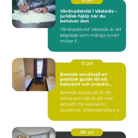
13. jul
Vårdnadstvist i Västerås –
juridisk hjälp när du
behöver den
Vårdnadstvist Västerås är ett
begrepp som många tyvärr
möter f...
12. jul
Boende sundsvall en
praktisk guide till ett
bekvämt och prisvärt
boende
Boende Sundsvall är ett
ämne som blivit allt mer
aktuellt för resenärer,
studenter, arbetspendlare o...
09. jul