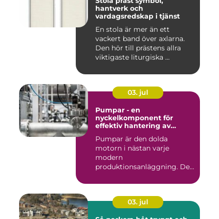
Stola präst symbol,
hantverk och
vardagsredskap i tjänst
En stola är mer än ett
vackert band över axlarna.
Den hör till prästens allra
viktigaste liturgiska ...
03. jul
Pumpar - en
nyckelkomponent för
effektiv hantering av
vätskor
Pumpar är den dolda
motorn i nästan varje
modern
produktionsanläggning. De
flyttar v&...
03. jul