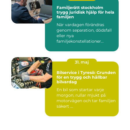
Familjerätt stockholm
trygg juridisk hjälp för hela
familjen
När vardagen förändras
genom separation, dödsfall
eller nya
familjekonstellationer
uppstår ofta fråg...
31. maj
Bilservice i Tyresö: Grunden
för en trygg och hållbar
bilvardag
En bil som startar varje
morgon, rullar mjukt på
motorvägen och tar familjen
säkert ...