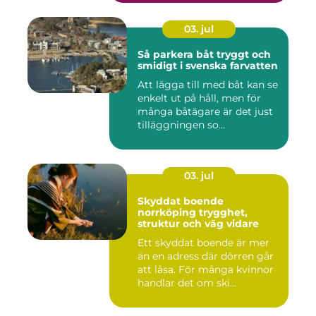
03. jul
Så parkera båt tryggt och
smidigt i svenska farvatten
Att lägga till med båt kan se
enkelt ut på håll, men för
många båtägare är det just
tilläggningen so...
03. jul
Skyddat boende
norrköping trygghet,
struktur och väg vidare
Ett skyddat boende är mer
än en adress där dörren går
att låsa. För många kvinnor
handlar det om ski...