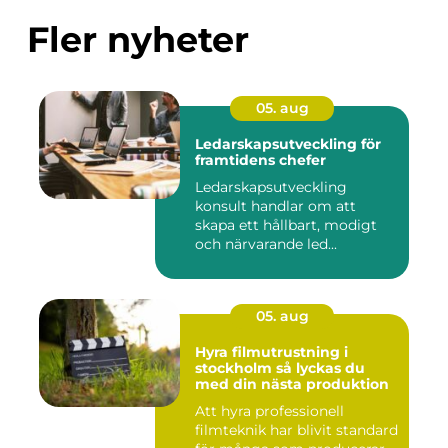
Fler nyheter
05. aug
Ledarskapsutveckling för
framtidens chefer
Ledarskapsutveckling
konsult handlar om att
skapa ett hållbart, modigt
och närvarande led...
05. aug
Hyra filmutrustning i
stockholm så lyckas du
med din nästa produktion
Att hyra professionell
filmteknik har blivit standard