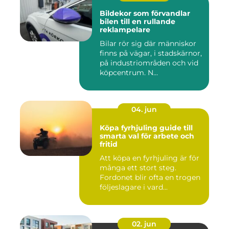
Bildekor som förvandlar
bilen till en rullande
reklampelare
Bilar rör sig där människor
finns på vägar, i stadskärnor,
på industriområden och vid
köpcentrum. N...
04. jun
Köpa fyrhjuling guide till
smarta val för arbete och
fritid
Att köpa en fyrhjuling är för
många ett stort steg.
Fordonet blir ofta en trogen
följeslagare i vard...
02. jun