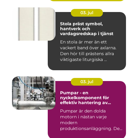
03. jul
Stola präst symbol,
hantverk och
vardagsredskap i tjänst
En stola är mer än ett
vackert band över axlarna.
Den hör till prästens allra
viktigaste liturgiska ...
03. jul
Pumpar - en
nyckelkomponent för
effektiv hantering av
vätskor
Pumpar är den dolda
motorn i nästan varje
modern
produktionsanläggning. De
flyttar v&...