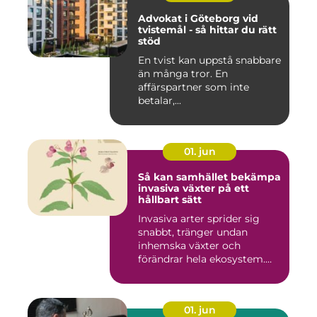
Advokat i Göteborg vid
tvistemål - så hittar du rätt
stöd
En tvist kan uppstå snabbare
än många tror. En
affärspartner som inte
betalar,...
01. jun
Så kan samhället bekämpa
invasiva växter på ett
hållbart sätt
Invasiva arter sprider sig
snabbt, tränger undan
inhemska växter och
förändrar hela ekosystem.
Kommu...
01. jun