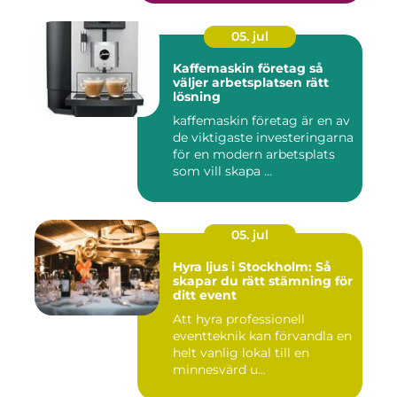
05. jul
Kaffemaskin företag så
väljer arbetsplatsen rätt
lösning
kaffemaskin företag är en av
de viktigaste investeringarna
för en modern arbetsplats
som vill skapa ...
05. jul
Hyra ljus i Stockholm: Så
skapar du rätt stämning för
ditt event
Att hyra professionell
eventteknik kan förvandla en
helt vanlig lokal till en
minnesvärd u...