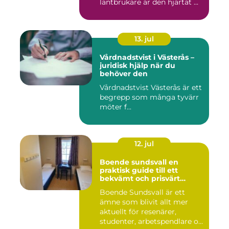
lantbrukare är den hjärtat ...
13. jul
Vårdnadstvist i Västerås –
juridisk hjälp när du
behöver den
Vårdnadstvist Västerås är ett
begrepp som många tyvärr
möter f...
12. jul
Boende sundsvall en
praktisk guide till ett
bekvämt och prisvärt
boende
Boende Sundsvall är ett
ämne som blivit allt mer
aktuellt för resenärer,
studenter, arbetspendlare o...