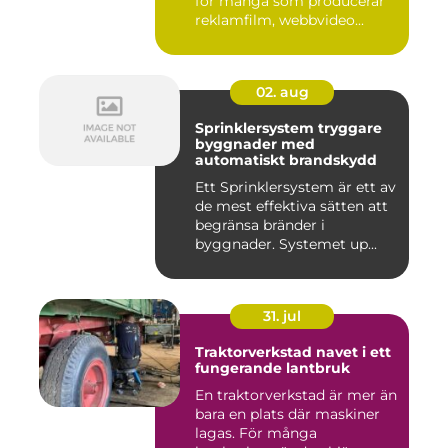
för många som producerar
reklamfilm, webbvideo...
02. aug
Sprinklersystem tryggare
byggnader med
automatiskt brandskydd
Ett Sprinklersystem är ett av
de mest effektiva sätten att
begränsa bränder i
byggnader. Systemet up...
31. jul
Traktorverkstad navet i ett
fungerande lantbruk
En traktorverkstad är mer än
bara en plats där maskiner
lagas. För många