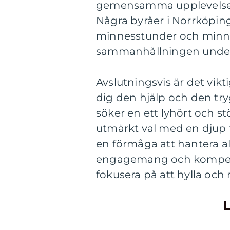
gemensamma upplevelsen 
Några byråer i Norrköpin
minnesstunder och minnes
sammanhållningen under 
Avslutningsvis är det vik
dig den hjälp och den tr
söker en ett lyhört och st
utmärkt val med en djup f
en förmåga att hantera all
engagemang och kompeten
fokusera på att hylla och
L