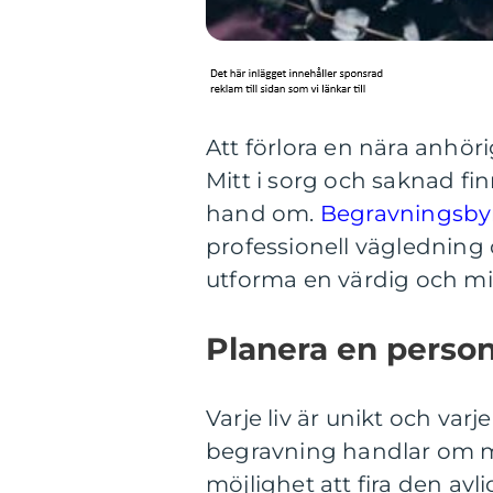
Att förlora en nära anhör
Mitt i sorg och saknad f
hand om.
Begravningsbyr
professionell vägledning
utforma en värdig och m
Planera en perso
Varje liv är unikt och var
begravning handlar om me
möjlighet att fira den avl