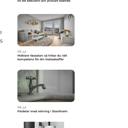
till ett bekvämt och prisvärt boende
e
s
09. jul
Mäklare Vasastan: så hittar du rätt
kompetens för din bostadsaffär
08. jul
Fördelar med relining i Stockholm