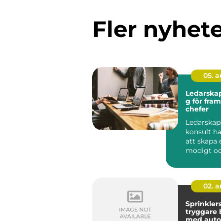
Fler nyhet
05. 
Ledarskap
g för fra
chefer
Ledarskap
konsult h
att skapa e
modigt o
närvarande
02. 
Sprinkler
tryggare
med auto