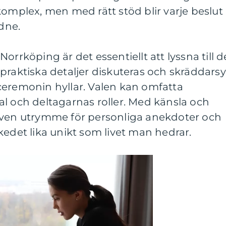
komplex, men med rätt stöd blir varje beslut
idne.
orrköping är det essentiellt att lyssna till d
praktiska detaljer diskuteras och skräddarsy
ceremonin hyllar. Valen kan omfatta
l och deltagarnas roller. Med känsla och
även utrymme för personliga anekdoter och
kedet lika unikt som livet man hedrar.