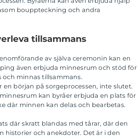
rocessen. Byråerna kan även erbjuda hjälp
 såsom bouppteckning och andra
verleva tillsammans
enomförande av själva ceremonin kan en
öping även erbjuda minnesrum och stöd för
s och minnas tillsammans.
en början på sorgeprocessen, inte slutet.
 minnesrum kan byråer erbjuda en plats för
e där minnen kan delas och bearbetas.
ts där skratt blandas med tårar, där den
m historier och anekdoter. Det är i den