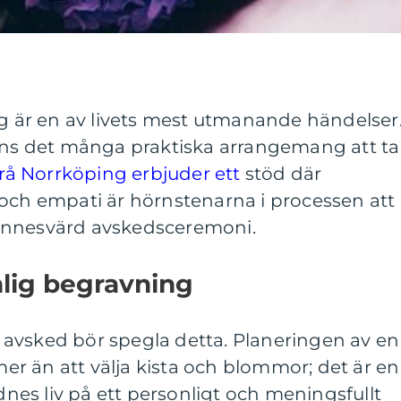
ig är en av livets mest utmanande händelser
inns det många praktiska arrangemang att ta
å Norrköping erbjuder ett
stöd där
 och empati är hörnstenarna i processen att
innesvärd avskedsceremoni.
nlig begravning
je avsked bör spegla detta. Planeringen av en
r än att välja kista och blommor; det är en
idnes liv på ett personligt och meningsfullt