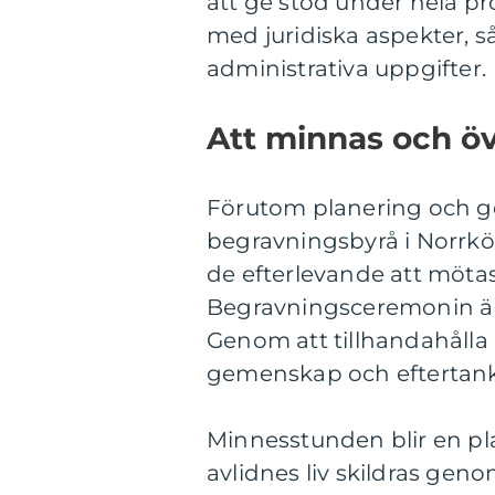
att ge stöd under hela p
med juridiska aspekter,
administrativa uppgifter.
Att minnas och ö
Förutom planering och g
begravningsbyrå i Norrk
de efterlevande att möta
Begravningsceremonin är 
Genom att tillhandahålla
gemenskap och eftertank
Minnesstunden blir en pla
avlidnes liv skildras geno