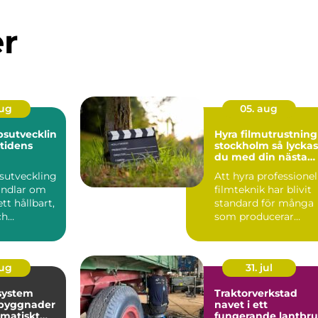
er
aug
05. aug
sutvecklin
Hyra filmutrustning 
mtidens
stockholm så lyckas
du med din nästa
produktion
sutveckling
Att hyra professionel
andlar om
filmteknik har blivit
tt hållbart,
standard för många
ch
som producerar
 led...
reklamfilm,
webbvideo...
aug
31. jul
system
Traktorverkstad
 byggnader
navet i ett
matiskt
fungerande lantbr