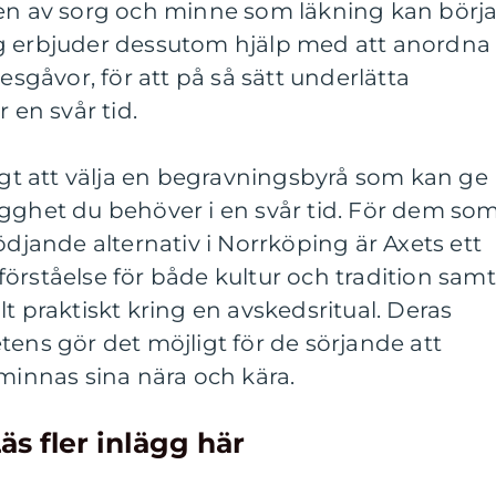
av sorg och minne som läkning kan börja
g erbjuder dessutom hjälp med att anordna
gåvor, för att på så sätt underlätta
en svår tid.
tigt att välja en begravningsbyrå som kan ge
ygghet du behöver i en svår tid. För dem so
ödjande alternativ i Norrköping är Axets ett
örståelse för både kultur och tradition samt
t praktiskt kring en avskedsritual. Deras
s gör det möjligt för de sörjande att
 minnas sina nära och kära.
äs fler inlägg här