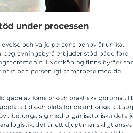
stöd under processen
plevelse och varje persons behov är unika.
 en begravningsbyrå erbjuder stöd både före,
ngsceremonin. I Norrköping finns byråer s
t nära och personligt samarbete med de
digade av känslor och praktiska göromål. H
t upplåta tid och plats för de anhöriga att sör
öva betunga sig med organisatoriska detalje
a logistik; det är ett djupt mänskligt ansva