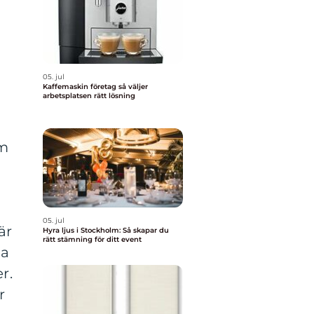
05. jul
Kaffemaskin företag så väljer
arbetsplatsen rätt lösning
om
05. jul
är
Hyra ljus i Stockholm: Så skapar du
rätt stämning för ditt event
ja
r.
r