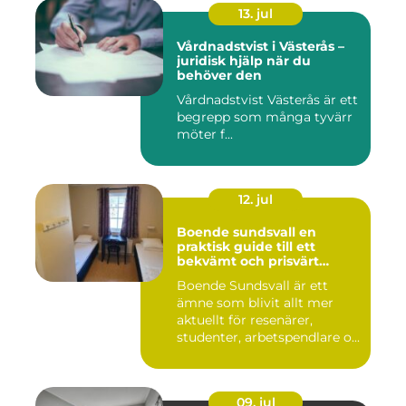
13. jul
Vårdnadstvist i Västerås –
juridisk hjälp när du
behöver den
Vårdnadstvist Västerås är ett
begrepp som många tyvärr
möter f...
12. jul
Boende sundsvall en
praktisk guide till ett
bekvämt och prisvärt
boende
Boende Sundsvall är ett
ämne som blivit allt mer
aktuellt för resenärer,
studenter, arbetspendlare o...
09. jul