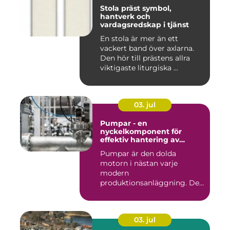
Stola präst symbol,
hantverk och
vardagsredskap i tjänst
En stola är mer än ett
vackert band över axlarna.
Den hör till prästens allra
viktigaste liturgiska ...
03. jul
Pumpar - en
nyckelkomponent för
effektiv hantering av
vätskor
Pumpar är den dolda
motorn i nästan varje
modern
produktionsanläggning. De
flyttar v&...
03. jul