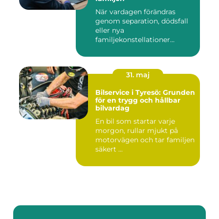
När vardagen förändras
genom separation, dödsfall
eller nya
familjekonstellationer
uppstår ofta fråg...
31. maj
Bilservice i Tyresö: Grunden
för en trygg och hållbar
bilvardag
En bil som startar varje
morgon, rullar mjukt på
motorvägen och tar familjen
säkert ...