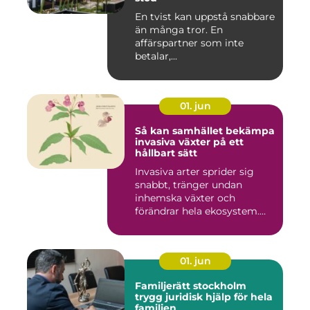
En tvist kan uppstå snabbare
än många tror. En
affärspartner som inte
betalar,...
01. jun
Så kan samhället bekämpa
invasiva växter på ett
hållbart sätt
Invasiva arter sprider sig
snabbt, tränger undan
inhemska växter och
förändrar hela ekosystem.
Kommu...
01. jun
Familjerätt stockholm
trygg juridisk hjälp för hela
familjen