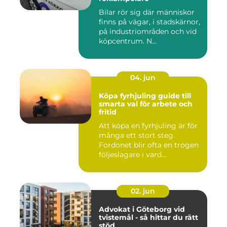
Bilar rör sig där människor
finns på vägar, i stadskärnor,
på industriområden och vid
köpcentrum. N...
04. jun
Köpa fyrhjuling guide till
smarta val för arbete och
fritid
Att köpa en fyrhjuling är för
många ett stort steg.
Fordonet blir ofta en trogen
följeslagare i vard...
02. jun
Advokat i Göteborg vid
tvistemål - så hittar du rätt
stöd