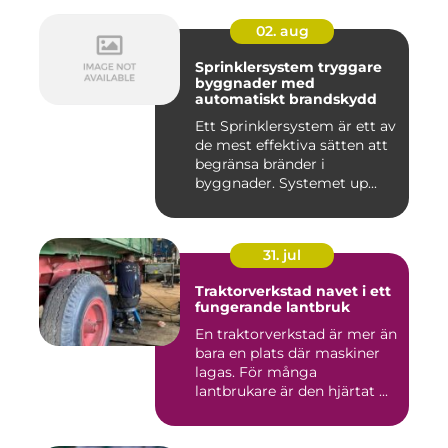
02. aug
Sprinklersystem tryggare
byggnader med
automatiskt brandskydd
Ett Sprinklersystem är ett av
de mest effektiva sätten att
begränsa bränder i
byggnader. Systemet up...
31. jul
Traktorverkstad navet i ett
fungerande lantbruk
En traktorverkstad är mer än
bara en plats där maskiner
lagas. För många
lantbrukare är den hjärtat ...