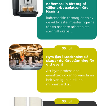
Kaffemaskin företag så
väljer arbetsplatsen rätt
lösning
kaffemaskin företag är en av
de viktigaste investeringarna
för en modern arbetsplats
som vill skapa ...
05. jul
Hyra ljus i Stockholm: Så
skapar du rätt stämning för
ditt event
Att hyra professionell
eventteknik kan förvandla en
helt vanlig lokal till en
minnesvärd u...
03. jul