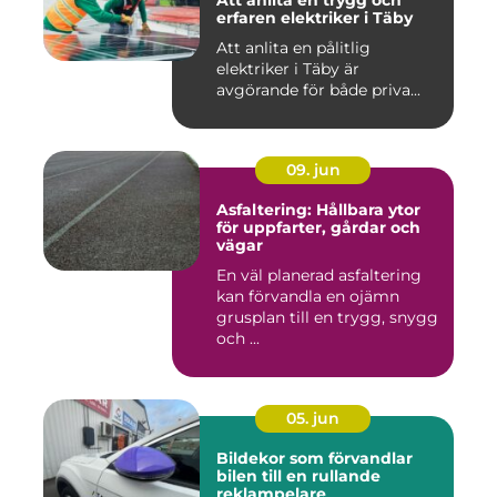
Att anlita en trygg och
erfaren elektriker i Täby
Att anlita en pålitlig
elektriker i Täby är
avgörande för både priva...
09. jun
Asfaltering: Hållbara ytor
för uppfarter, gårdar och
vägar
En väl planerad asfaltering
kan förvandla en ojämn
grusplan till en trygg, snygg
och ...
05. jun
Bildekor som förvandlar
bilen till en rullande
reklampelare