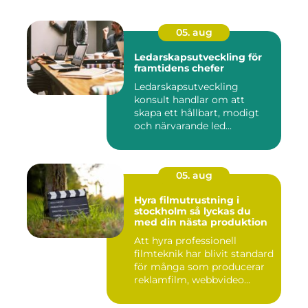
05. aug
Ledarskapsutveckling för
framtidens chefer
Ledarskapsutveckling
konsult handlar om att
skapa ett hållbart, modigt
och närvarande led...
05. aug
Hyra filmutrustning i
stockholm så lyckas du
med din nästa produktion
Att hyra professionell
filmteknik har blivit standard
för många som producerar
reklamfilm, webbvideo...