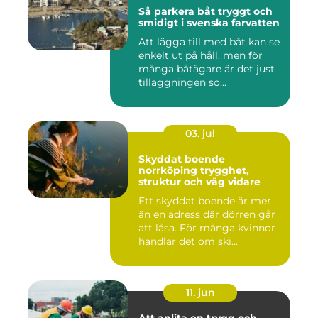
Så parkera båt tryggt och
smidigt i svenska farvatten
Att lägga till med båt kan se
enkelt ut på håll, men för
många båtägare är det just
tilläggningen so...
03. jul
Skyddat boende
norrköping trygghet,
struktur och väg vidare
Ett skyddat boende är mer
än en adress där dörren går
att låsa. För många kvinnor
handlar det om ski...
11. jun