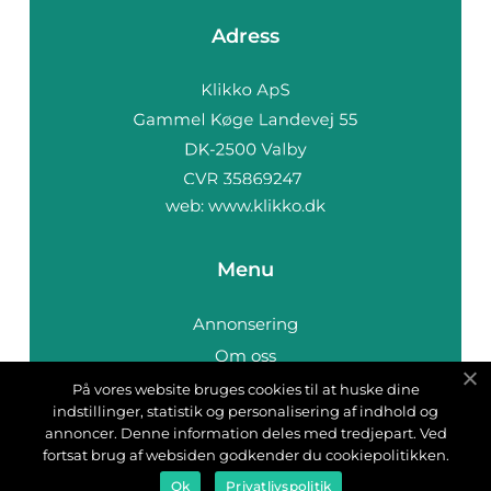
Adress
web:
www.klikko.dk
Menu
Annonsering
Om oss
Cookies
På vores website bruges cookies til at huske dine
indstillinger, statistik og personalisering af indhold og
Kontakta oss
annoncer. Denne information deles med tredjepart. Ved
Sitemap
fortsat brug af websiden godkender du cookiepolitikken.
Ok
Privatlivspolitik