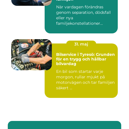
När vardagen förändras
genom separation, dödsfall
eller nya
familjekonstellationer
uppstår ofta fråg...
31. maj
Bilservice i Tyresö: Grunden
för en trygg och hållbar
bilvardag
En bil som startar varje
morgon, rullar mjukt på
motorvägen och tar familjen
säkert ...