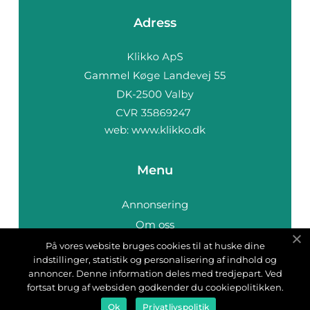
Adress
web:
www.klikko.dk
Menu
Annonsering
Om oss
Cookies
På vores website bruges cookies til at huske dine
indstillinger, statistik og personalisering af indhold og
Kontakta oss
annoncer. Denne information deles med tredjepart. Ved
Sitemap
fortsat brug af websiden godkender du cookiepolitikken.
Ok
Privatlivspolitik