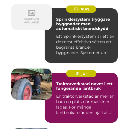
02. aug
Sprinklersystem tryggare
byggnader med
automatiskt brandskydd
Ett Sprinklersystem är ett av
de mest effektiva sätten att
begränsa bränder i
byggnader. Systemet up...
31. jul
Traktorverkstad navet i ett
fungerande lantbruk
En traktorverkstad är mer än
bara en plats där maskiner
lagas. För många
lantbrukare är den hjärtat ...