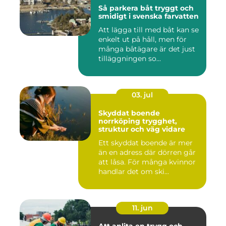
Så parkera båt tryggt och
smidigt i svenska farvatten
Att lägga till med båt kan se
enkelt ut på håll, men för
många båtägare är det just
tilläggningen so...
03. jul
Skyddat boende
norrköping trygghet,
struktur och väg vidare
Ett skyddat boende är mer
än en adress där dörren går
att låsa. För många kvinnor
handlar det om ski...
11. jun