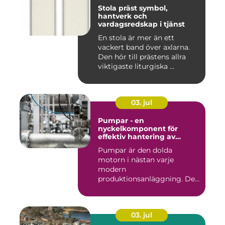
Stola präst symbol,
hantverk och
vardagsredskap i tjänst
En stola är mer än ett
vackert band över axlarna.
Den hör till prästens allra
viktigaste liturgiska ...
03. jul
Pumpar - en
nyckelkomponent för
effektiv hantering av
vätskor
Pumpar är den dolda
motorn i nästan varje
modern
produktionsanläggning. De
flyttar v&...
03. jul