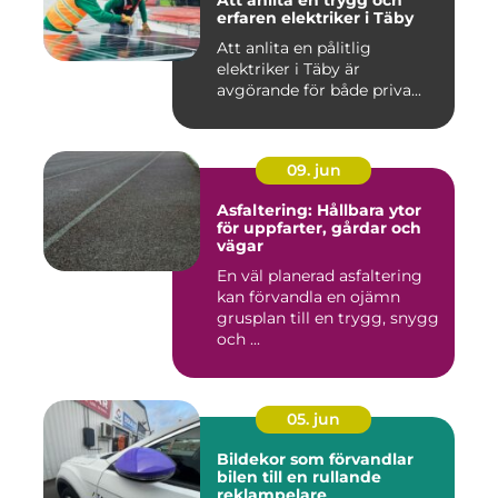
Att anlita en trygg och
erfaren elektriker i Täby
Att anlita en pålitlig
elektriker i Täby är
avgörande för både priva...
09. jun
Asfaltering: Hållbara ytor
för uppfarter, gårdar och
vägar
En väl planerad asfaltering
kan förvandla en ojämn
grusplan till en trygg, snygg
och ...
05. jun
Bildekor som förvandlar
bilen till en rullande
reklampelare