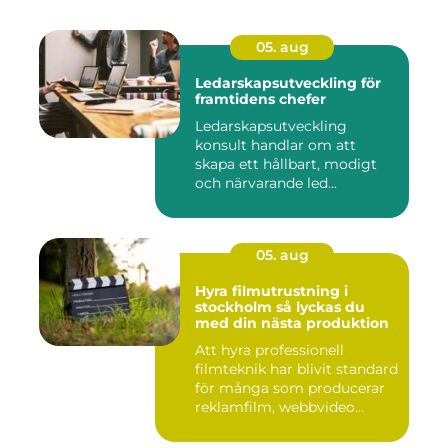
05. aug
Ledarskapsutveckling för
framtidens chefer
Ledarskapsutveckling
konsult handlar om att
skapa ett hållbart, modigt
och närvarande led...
05. aug
Hyra filmutrustning i
stockholm så lyckas du
med din nästa produktion
Att hyra professionell
filmteknik har blivit standard
för många som producerar
reklamfilm, webbvideo...