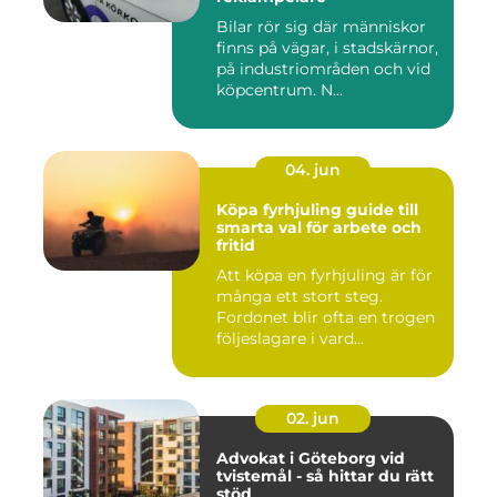
Bilar rör sig där människor
finns på vägar, i stadskärnor,
på industriområden och vid
köpcentrum. N...
04. jun
Köpa fyrhjuling guide till
smarta val för arbete och
fritid
Att köpa en fyrhjuling är för
många ett stort steg.
Fordonet blir ofta en trogen
följeslagare i vard...
02. jun
Advokat i Göteborg vid
tvistemål - så hittar du rätt
stöd