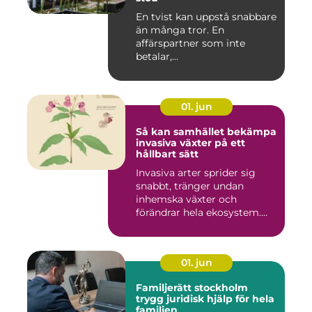
En tvist kan uppstå snabbare
än många tror. En
affärspartner som inte
betalar,...
01. jun
Så kan samhället bekämpa
invasiva växter på ett
hållbart sätt
Invasiva arter sprider sig
snabbt, tränger undan
inhemska växter och
förändrar hela ekosystem.
Kommu...
01. jun
Familjerätt stockholm
trygg juridisk hjälp för hela
familjen