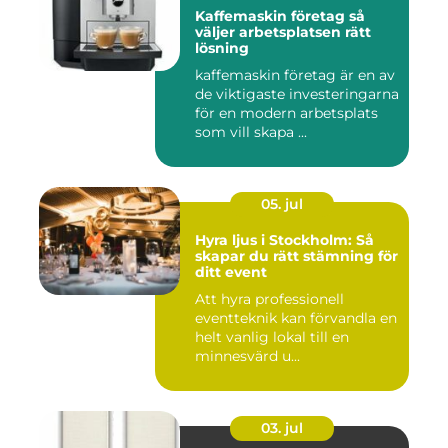
Kaffemaskin företag så
väljer arbetsplatsen rätt
lösning
kaffemaskin företag är en av
de viktigaste investeringarna
för en modern arbetsplats
som vill skapa ...
05. jul
Hyra ljus i Stockholm: Så
skapar du rätt stämning för
ditt event
Att hyra professionell
eventteknik kan förvandla en
helt vanlig lokal till en
minnesvärd u...
03. jul