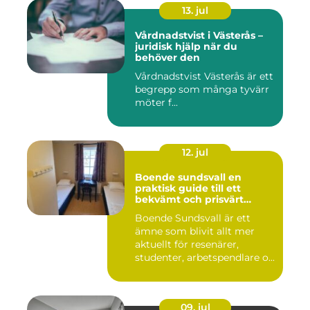
13. jul
Vårdnadstvist i Västerås –
juridisk hjälp när du
behöver den
Vårdnadstvist Västerås är ett
begrepp som många tyvärr
möter f...
12. jul
Boende sundsvall en
praktisk guide till ett
bekvämt och prisvärt
boende
Boende Sundsvall är ett
ämne som blivit allt mer
aktuellt för resenärer,
studenter, arbetspendlare o...
09. jul