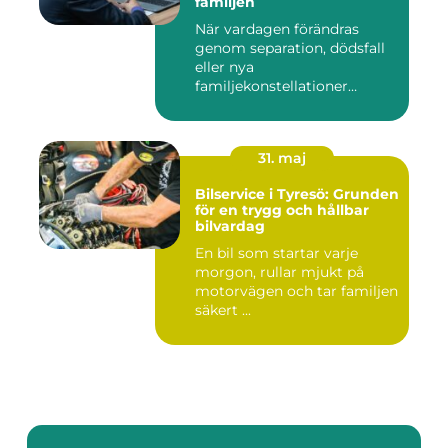
familjen
När vardagen förändras
genom separation, dödsfall
eller nya
familjekonstellationer
uppstår ofta fråg...
31. maj
Bilservice i Tyresö: Grunden
för en trygg och hållbar
bilvardag
En bil som startar varje
morgon, rullar mjukt på
motorvägen och tar familjen
säkert ...