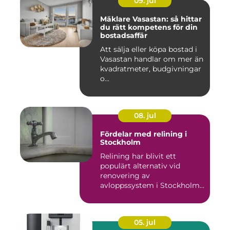
09. jul
Mäklare Vasastan: så hittar
du rätt kompetens för din
bostadsaffär
Att sälja eller köpa bostad i
Vasastan handlar om mer än
kvadratmeter, budgivningar
o...
08. jul
Fördelar med relining i
Stockholm
Relining har blivit ett
populärt alternativ vid
renovering av
avloppssystem i Stockholm.
Denna ...
05. jul