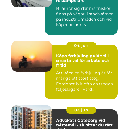
reklampelare
Bilar rör sig där människor
finns på vägar, i stadskärnor,
på industriområden och vid
köpcentrum. N...
04. jun
Köpa fyrhjuling guide till
smarta val för arbete och
fritid
Att köpa en fyrhjuling är för
många ett stort steg.
Fordonet blir ofta en trogen
följeslagare i vard...
02. jun
Advokat i Göteborg vid
tvistemål - så hittar du rätt