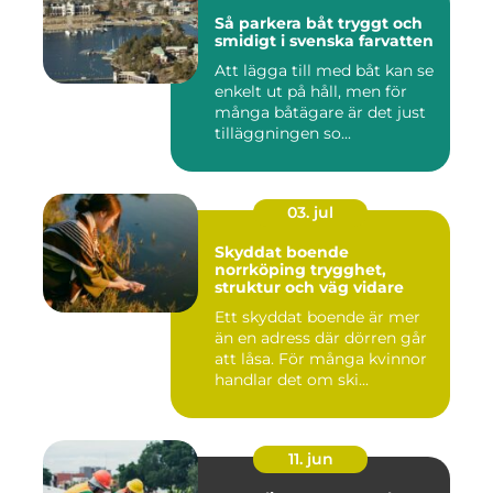
Så parkera båt tryggt och
smidigt i svenska farvatten
Att lägga till med båt kan se
enkelt ut på håll, men för
många båtägare är det just
tilläggningen so...
03. jul
Skyddat boende
norrköping trygghet,
struktur och väg vidare
Ett skyddat boende är mer
än en adress där dörren går
att låsa. För många kvinnor
handlar det om ski...
11. jun