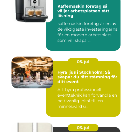
Kaffemaskin företag så
väljer arbetsplatsen rätt
lösning
kaffemaskin företag är en av
de viktigaste investeringarna
för en modern arbetsplats
som vill skapa ...
05. jul
Hyra ljus i Stockholm: Så
skapar du rätt stämning för
ditt event
Att hyra professionell
eventteknik kan förvandla en
helt vanlig lokal till en
minnesvärd u...
03. jul