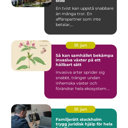
stöd
En tvist kan uppstå snabbare
än många tror. En
affärspartner som inte
betalar,...
01. jun
Så kan samhället bekämpa
invasiva växter på ett
hållbart sätt
Invasiva arter sprider sig
snabbt, tränger undan
inhemska växter och
förändrar hela ekosystem.
Kommu...
01. jun
Familjerätt stockholm
trygg juridisk hjälp för hela