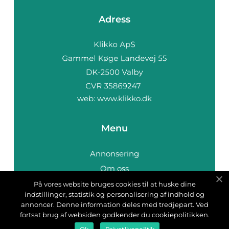
Adress
web:
www.klikko.dk
Menu
Annonsering
Om oss
Cookies
På vores website bruges cookies til at huske dine
indstillinger, statistik og personalisering af indhold og
Kontakta oss
annoncer. Denne information deles med tredjepart. Ved
Sitemap
fortsat brug af websiden godkender du cookiepolitikken.