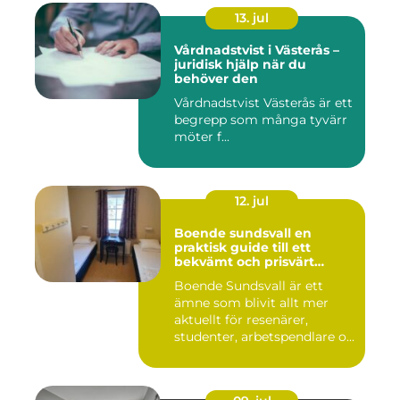
13. jul
Vårdnadstvist i Västerås –
juridisk hjälp när du
behöver den
Vårdnadstvist Västerås är ett
begrepp som många tyvärr
möter f...
12. jul
Boende sundsvall en
praktisk guide till ett
bekvämt och prisvärt
boende
Boende Sundsvall är ett
ämne som blivit allt mer
aktuellt för resenärer,
studenter, arbetspendlare o...