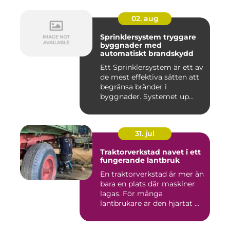
02. aug
Sprinklersystem tryggare
byggnader med
automatiskt brandskydd
Ett Sprinklersystem är ett av
de mest effektiva sätten att
begränsa bränder i
byggnader. Systemet up...
31. jul
Traktorverkstad navet i ett
fungerande lantbruk
En traktorverkstad är mer än
bara en plats där maskiner
lagas. För många
lantbrukare är den hjärtat ...