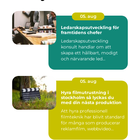
05. aug
Ledarskapsutveckling för
framtidens chefer
Ledarskapsutveckling
konsult handlar om att
skapa ett hållbart, modigt
och närvarande led...
05. aug
Hyra filmutrustning i
stockholm så lyckas du
med din nästa produktion
Att hyra professionell
filmteknik har blivit standard
för många som producerar
reklamfilm, webbvideo...