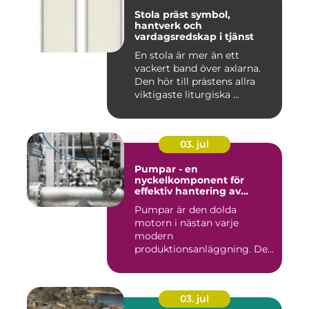
Stola präst symbol,
hantverk och
vardagsredskap i tjänst
En stola är mer än ett
vackert band över axlarna.
Den hör till prästens allra
viktigaste liturgiska ...
03. jul
Pumpar - en
nyckelkomponent för
effektiv hantering av
vätskor
Pumpar är den dolda
motorn i nästan varje
modern
produktionsanläggning. De
flyttar v&...
03. jul