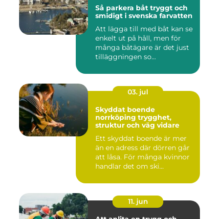
Så parkera båt tryggt och
smidigt i svenska farvatten
Att lägga till med båt kan se
enkelt ut på håll, men för
många båtägare är det just
tilläggningen so...
03. jul
Skyddat boende
norrköping trygghet,
struktur och väg vidare
Ett skyddat boende är mer
än en adress där dörren går
att låsa. För många kvinnor
handlar det om ski...
11. jun