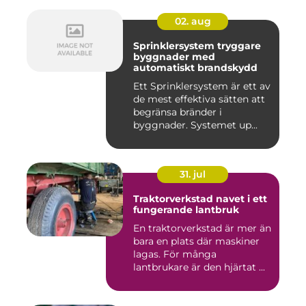
02. aug
Sprinklersystem tryggare
byggnader med
automatiskt brandskydd
Ett Sprinklersystem är ett av
de mest effektiva sätten att
begränsa bränder i
byggnader. Systemet up...
31. jul
Traktorverkstad navet i ett
fungerande lantbruk
En traktorverkstad är mer än
bara en plats där maskiner
lagas. För många
lantbrukare är den hjärtat ...