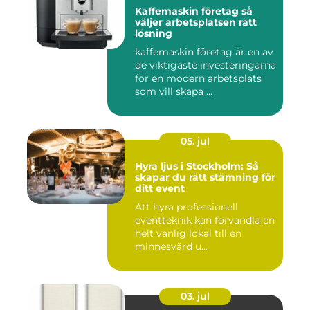
Kaffemaskin företag så
väljer arbetsplatsen rätt
lösning
kaffemaskin företag är en av
de viktigaste investeringarna
för en modern arbetsplats
som vill skapa ...
05. jul
Hyra ljus i Stockholm: Så
skapar du rätt stämning för
ditt event
Att hyra professionell
eventteknik kan förvandla en
helt vanlig lokal till en
minnesvärd u...
03. jul