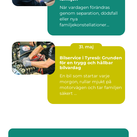
När vardagen förändras
genom separation, dödsfall
eller nya
familjekonstellationer
uppstår ofta fråg...
31. maj
Bilservice i Tyresö: Grunden
för en trygg och hållbar
bilvardag
En bil som startar varje
morgon, rullar mjukt på
motorvägen och tar familjen
säkert ...