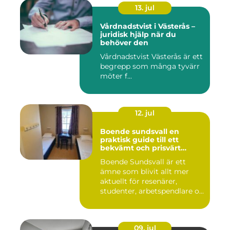
13. jul
Vårdnadstvist i Västerås –
juridisk hjälp när du
behöver den
Vårdnadstvist Västerås är ett
begrepp som många tyvärr
möter f...
12. jul
Boende sundsvall en
praktisk guide till ett
bekvämt och prisvärt
boende
Boende Sundsvall är ett
ämne som blivit allt mer
aktuellt för resenärer,
studenter, arbetspendlare o...
09. jul