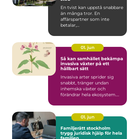
En tvist kan uppstå snabbare
än många tror. En
affärspartner som inte
betalar,...
01. jun
Så kan samhället bekämpa
invasiva växter på ett
hållbart sätt
Invasiva arter sprider sig
snabbt, tränger undan
inhemska växter och
förändrar hela ekosystem.
Kommu...
01. jun
Familjerätt stockholm
trygg juridisk hjälp för hela
familjen