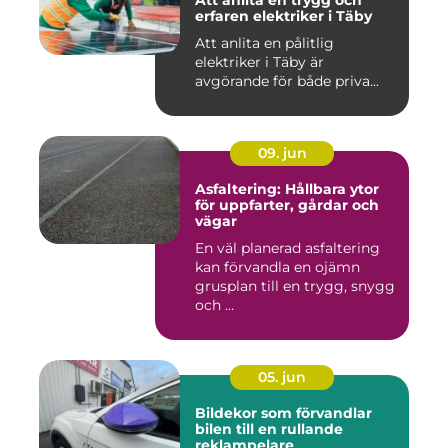
Att anlita en trygg och
erfaren elektriker i Täby
Att anlita en pålitlig
elektriker i Täby är
avgörande för både priva...
09. jun
Asfaltering: Hållbara ytor
för uppfarter, gårdar och
vägar
En väl planerad asfaltering
kan förvandla en ojämn
grusplan till en trygg, snygg
och ...
05. jun
Bildekor som förvandlar
bilen till en rullande
reklampelare