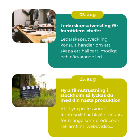
05. aug
Ledarskapsutveckling för
framtidens chefer
Ledarskapsutveckling
konsult handlar om att
skapa ett hållbart, modigt
och närvarande led...
05. aug
Hyra filmutrustning i
stockholm så lyckas du
med din nästa produktion
Att hyra professionell
filmteknik har blivit standard
för många som producerar
reklamfilm, webbvideo...