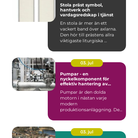
Stola präst symbol,
hantverk och
vardagsredskap i tjänst
En stola är mer än ett
vackert band över axlarna.
Den hör till prästens allra
viktigaste liturgiska ...
03. jul
Pumpar - en
nyckelkomponent för
effektiv hantering av
vätskor
Pumpar är den dolda
motorn i nästan varje
modern
produktionsanläggning. De
flyttar v&...
03. jul