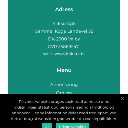
Adress
web:
www.klikko.dk
Menu
Annonsering
Om oss
Cookies
På vores website bruges cookies til at huske dine
indstillinger, statistik og personalisering af indhold og
Kontakta oss
annoncer. Denne information deles med tredjepart. Ved
Sitemap
fortsat brug af websiden godkender du cookiepolitikken.
Ok
Privatlivspolitik