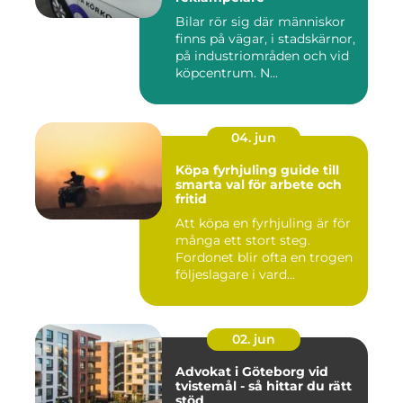
Bilar rör sig där människor
finns på vägar, i stadskärnor,
på industriområden och vid
köpcentrum. N...
04. jun
Köpa fyrhjuling guide till
smarta val för arbete och
fritid
Att köpa en fyrhjuling är för
många ett stort steg.
Fordonet blir ofta en trogen
följeslagare i vard...
02. jun
Advokat i Göteborg vid
tvistemål - så hittar du rätt
stöd