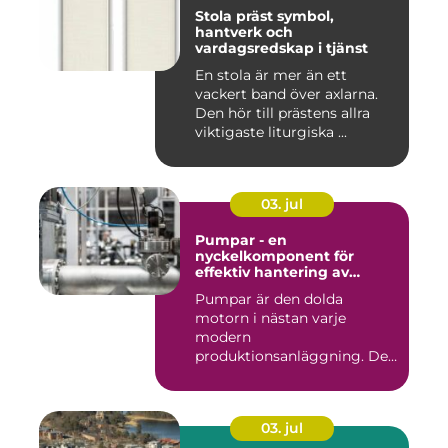
Stola präst symbol,
hantverk och
vardagsredskap i tjänst
En stola är mer än ett
vackert band över axlarna.
Den hör till prästens allra
viktigaste liturgiska ...
03. jul
Pumpar - en
nyckelkomponent för
effektiv hantering av
vätskor
Pumpar är den dolda
motorn i nästan varje
modern
produktionsanläggning. De
flyttar v&...
03. jul