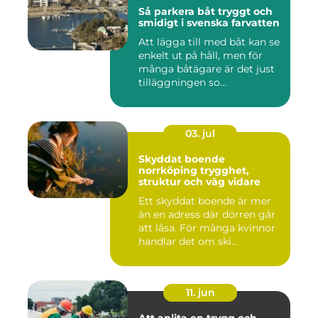
Så parkera båt tryggt och
smidigt i svenska farvatten
Att lägga till med båt kan se
enkelt ut på håll, men för
många båtägare är det just
tilläggningen so...
03. jul
Skyddat boende
norrköping trygghet,
struktur och väg vidare
Ett skyddat boende är mer
än en adress där dörren går
att låsa. För många kvinnor
handlar det om ski...
11. jun