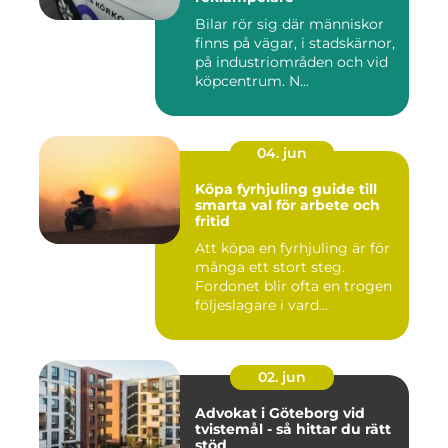
Bilar rör sig där människor
finns på vägar, i stadskärnor,
på industriområden och vid
köpcentrum. N...
04. jun
Köpa fyrhjuling guide till
smarta val för arbete och
fritid
Att köpa en fyrhjuling är för
många ett stort steg.
Fordonet blir ofta en trogen
följeslagare i vard...
02. jun
Advokat i Göteborg vid
tvistemål - så hittar du rätt
stöd