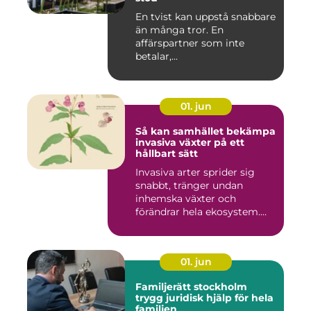
En tvist kan uppstå snabbare
än många tror. En
affärspartner som inte
betalar,...
01. jun
Så kan samhället bekämpa
invasiva växter på ett
hållbart sätt
Invasiva arter sprider sig
snabbt, tränger undan
inhemska växter och
förändrar hela ekosystem.
Kommu...
01. jun
Familjerätt stockholm
trygg juridisk hjälp för hela
familjen