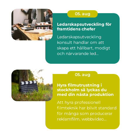
05. aug
Ledarskapsutveckling för
framtidens chefer
Ledarskapsutveckling
konsult handlar om att
skapa ett hållbart, modigt
och närvarande led...
05. aug
Hyra filmutrustning i
stockholm så lyckas du
med din nästa produktion
Att hyra professionell
filmteknik har blivit standard
för många som producerar
reklamfilm, webbvideo...