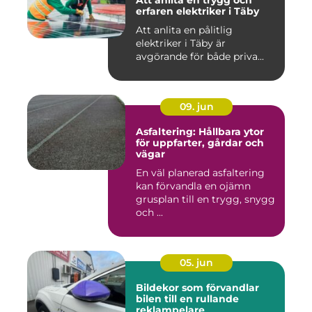
Att anlita en trygg och
erfaren elektriker i Täby
Att anlita en pålitlig
elektriker i Täby är
avgörande för både priva...
09. jun
Asfaltering: Hållbara ytor
för uppfarter, gårdar och
vägar
En väl planerad asfaltering
kan förvandla en ojämn
grusplan till en trygg, snygg
och ...
05. jun
Bildekor som förvandlar
bilen till en rullande
reklampelare