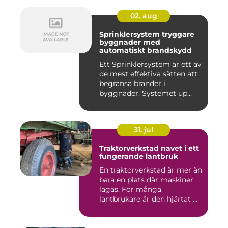
02. aug
Sprinklersystem tryggare
byggnader med
automatiskt brandskydd
Ett Sprinklersystem är ett av
de mest effektiva sätten att
begränsa bränder i
byggnader. Systemet up...
31. jul
Traktorverkstad navet i ett
fungerande lantbruk
En traktorverkstad är mer än
bara en plats där maskiner
lagas. För många
lantbrukare är den hjärtat ...