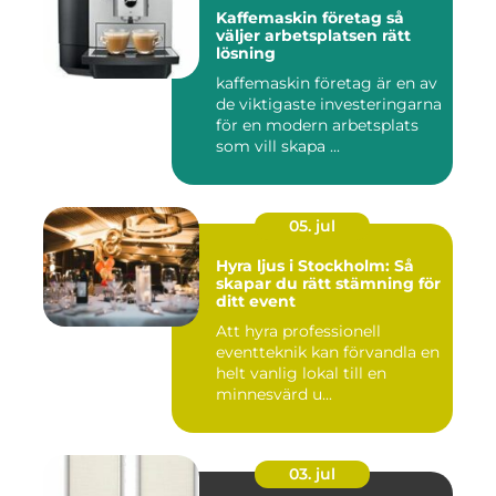
Kaffemaskin företag så
väljer arbetsplatsen rätt
lösning
kaffemaskin företag är en av
de viktigaste investeringarna
för en modern arbetsplats
som vill skapa ...
05. jul
Hyra ljus i Stockholm: Så
skapar du rätt stämning för
ditt event
Att hyra professionell
eventteknik kan förvandla en
helt vanlig lokal till en
minnesvärd u...
03. jul