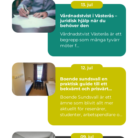
13. jul
Vårdnadstvist i Västerås –
juridisk hjälp när du
behöver den
Vårdnadstvist Västerås är ett
begrepp som många tyvärr
möter f...
12. jul
Boende sundsvall en
praktisk guide till ett
bekvämt och prisvärt
boende
Boende Sundsvall är ett
ämne som blivit allt mer
aktuellt för resenärer,
studenter, arbetspendlare o...
09. jul