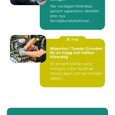
När vardagen förändras
genom separation, dödsfall
eller nya
familjekonstellationer
uppstår ofta fråg...
31. maj
Bilservice i Tyresö: Grunden
för en trygg och hållbar
bilvardag
En bil som startar varje
morgon, rullar mjukt på
motorvägen och tar familjen
säkert ...