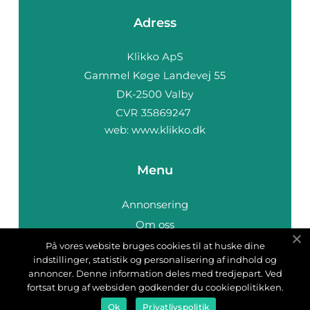
Adress
web:
www.klikko.dk
Menu
Annonsering
Om oss
Cookies
På vores website bruges cookies til at huske dine
indstillinger, statistik og personalisering af indhold og
Kontakta oss
annoncer. Denne information deles med tredjepart. Ved
Sitemap
fortsat brug af websiden godkender du cookiepolitikken.
Ok
Privatlivspolitik