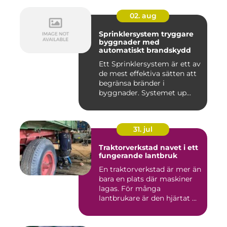
02. aug
Sprinklersystem tryggare
byggnader med
automatiskt brandskydd
Ett Sprinklersystem är ett av
de mest effektiva sätten att
begränsa bränder i
byggnader. Systemet up...
31. jul
Traktorverkstad navet i ett
fungerande lantbruk
En traktorverkstad är mer än
bara en plats där maskiner
lagas. För många
lantbrukare är den hjärtat ...