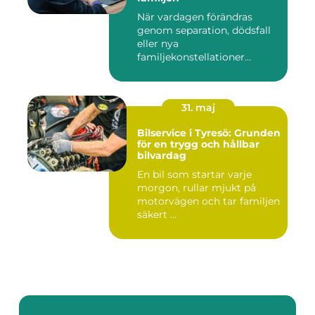
När vardagen förändras
genom separation, dödsfall
eller nya
familjekonstellationer
uppstår ofta fråg...
31. maj
Bilservice i Tyresö: Grunden
för en trygg och hållbar
bilvardag
En bil som startar varje
morgon, rullar mjukt på
motorvägen och tar familjen
säkert ...