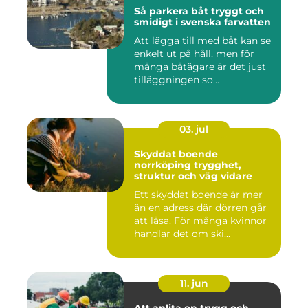
Så parkera båt tryggt och
smidigt i svenska farvatten
Att lägga till med båt kan se
enkelt ut på håll, men för
många båtägare är det just
tilläggningen so...
03. jul
Skyddat boende
norrköping trygghet,
struktur och väg vidare
Ett skyddat boende är mer
än en adress där dörren går
att låsa. För många kvinnor
handlar det om ski...
11. jun