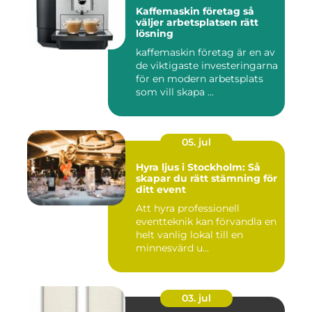
Kaffemaskin företag så
väljer arbetsplatsen rätt
lösning
kaffemaskin företag är en av
de viktigaste investeringarna
för en modern arbetsplats
som vill skapa ...
05. jul
Hyra ljus i Stockholm: Så
skapar du rätt stämning för
ditt event
Att hyra professionell
eventteknik kan förvandla en
helt vanlig lokal till en
minnesvärd u...
03. jul