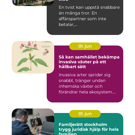
En tvist kan uppstå snabbare
än många tror. En
affärspartner som inte
betalar,...
01. jun
Så kan samhället bekämpa
invasiva växter på ett
hållbart sätt
Invasiva arter sprider sig
snabbt, tränger undan
inhemska växter och
förändrar hela ekosystem.
Kommu...
01. jun
Familjerätt stockholm
trygg juridisk hjälp för hela
familjen