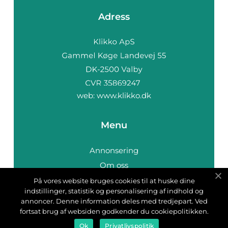
Adress
web:
www.klikko.dk
Menu
Annonsering
Om oss
Cookies
På vores website bruges cookies til at huske dine
indstillinger, statistik og personalisering af indhold og
Kontakta oss
annoncer. Denne information deles med tredjepart. Ved
Sitemap
fortsat brug af websiden godkender du cookiepolitikken.
Ok
Privatlivspolitik