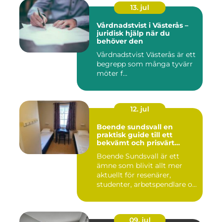
13. jul
Vårdnadstvist i Västerås –
juridisk hjälp när du
behöver den
Vårdnadstvist Västerås är ett
begrepp som många tyvärr
möter f...
12. jul
Boende sundsvall en
praktisk guide till ett
bekvämt och prisvärt
boende
Boende Sundsvall är ett
ämne som blivit allt mer
aktuellt för resenärer,
studenter, arbetspendlare o...
09. jul