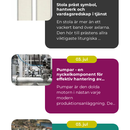
Stola präst symbol,
hantverk och
vardagsredskap i tjänst
En stola är mer än ett
vackert band över axlarna.
Den hör till prästens allra
viktigaste liturgiska ...
03. jul
Pumpar - en
nyckelkomponent för
effektiv hantering av
vätskor
Pumpar är den dolda
motorn i nästan varje
modern
produktionsanläggning. De
flyttar v&...
03. jul