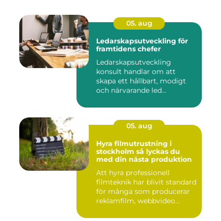
05. aug
Ledarskapsutveckling för
framtidens chefer
Ledarskapsutveckling
konsult handlar om att
skapa ett hållbart, modigt
och närvarande led...
05. aug
Hyra filmutrustning i
stockholm så lyckas du
med din nästa produktion
Att hyra professionell
filmteknik har blivit standard
för många som producerar
reklamfilm, webbvideo...