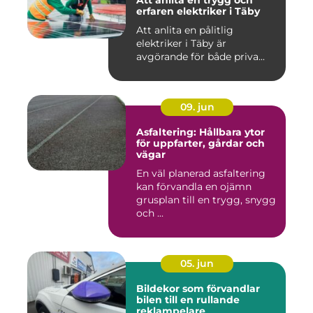
Att anlita en trygg och
erfaren elektriker i Täby
Att anlita en pålitlig
elektriker i Täby är
avgörande för både priva...
09. jun
Asfaltering: Hållbara ytor
för uppfarter, gårdar och
vägar
En väl planerad asfaltering
kan förvandla en ojämn
grusplan till en trygg, snygg
och ...
05. jun
Bildekor som förvandlar
bilen till en rullande
reklampelare