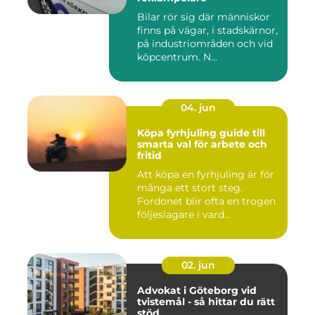
Bilar rör sig där människor
finns på vägar, i stadskärnor,
på industriområden och vid
köpcentrum. N...
04. jun
Köpa fyrhjuling guide till
smarta val för arbete och
fritid
Att köpa en fyrhjuling är för
många ett stort steg.
Fordonet blir ofta en trogen
följeslagare i vard...
02. jun
Advokat i Göteborg vid
tvistemål - så hittar du rätt
stöd