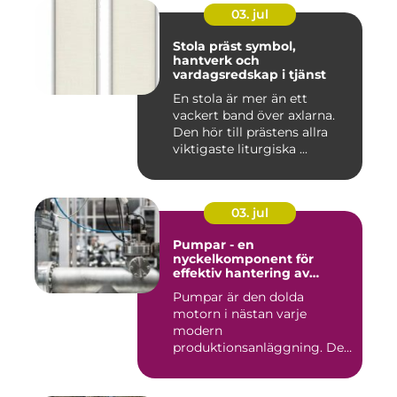
03. jul
Stola präst symbol,
hantverk och
vardagsredskap i tjänst
En stola är mer än ett
vackert band över axlarna.
Den hör till prästens allra
viktigaste liturgiska ...
03. jul
Pumpar - en
nyckelkomponent för
effektiv hantering av
vätskor
Pumpar är den dolda
motorn i nästan varje
modern
produktionsanläggning. De
flyttar v&...