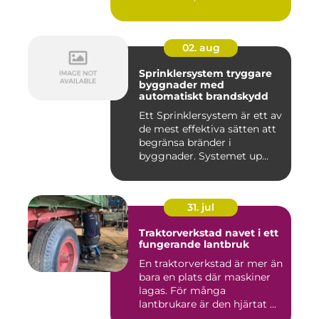
02. aug
Sprinklersystem tryggare
byggnader med
automatiskt brandskydd
Ett Sprinklersystem är ett av
de mest effektiva sätten att
begränsa bränder i
byggnader. Systemet up...
31. jul
Traktorverkstad navet i ett
fungerande lantbruk
En traktorverkstad är mer än
bara en plats där maskiner
lagas. För många
lantbrukare är den hjärtat ...