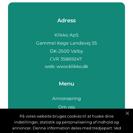
Adress
web:
www.klikko.dk
Menu
Annonsering
Om oss
Cookies
På vores website bruges cookies til at huske dine
indstillinger, statistik og personalisering af indhold og
Kontakta oss
annoncer. Denne information deles med tredjepart. Ved
Sitemap