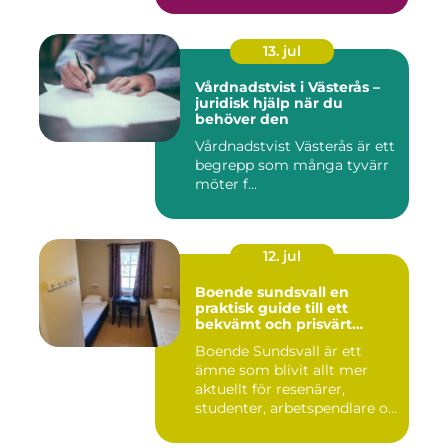
13. jul
Vårdnadstvist i Västerås –
juridisk hjälp när du
behöver den
Vårdnadstvist Västerås är ett
begrepp som många tyvärr
möter f...
12. jul
Boende sundsvall en
praktisk guide till ett
bekvämt och prisvärt
boende
Boende Sundsvall är ett
ämne som blivit allt mer
aktuellt för resenärer,
studenter, arbetspendlare o...