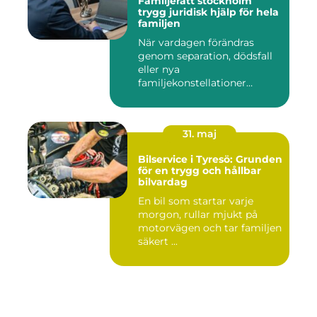
Familjerätt stockholm
trygg juridisk hjälp för hela
familjen
När vardagen förändras
genom separation, dödsfall
eller nya
familjekonstellationer
uppstår ofta fråg...
31. maj
Bilservice i Tyresö: Grunden
för en trygg och hållbar
bilvardag
En bil som startar varje
morgon, rullar mjukt på
motorvägen och tar familjen
säkert ...