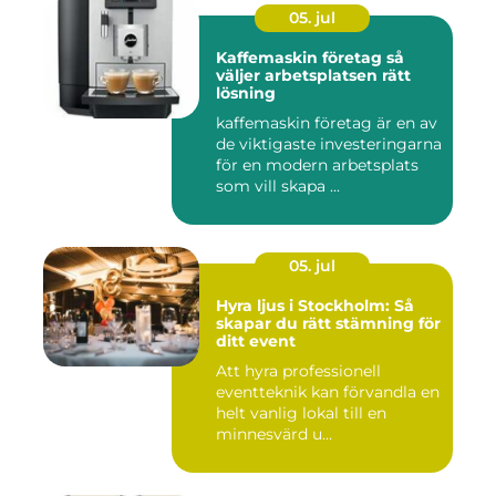
05. jul
Kaffemaskin företag så
väljer arbetsplatsen rätt
lösning
kaffemaskin företag är en av
de viktigaste investeringarna
för en modern arbetsplats
som vill skapa ...
05. jul
Hyra ljus i Stockholm: Så
skapar du rätt stämning för
ditt event
Att hyra professionell
eventteknik kan förvandla en
helt vanlig lokal till en
minnesvärd u...