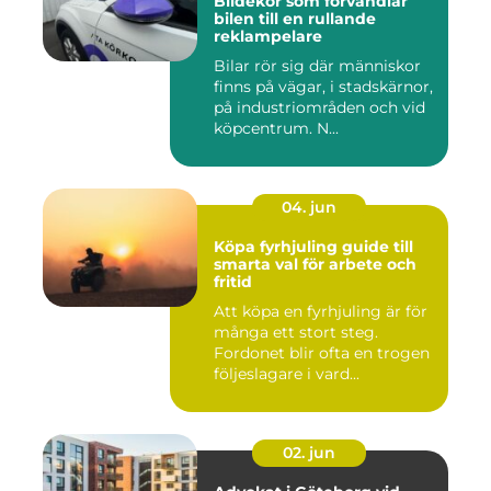
Bildekor som förvandlar
bilen till en rullande
reklampelare
Bilar rör sig där människor
finns på vägar, i stadskärnor,
på industriområden och vid
köpcentrum. N...
04. jun
Köpa fyrhjuling guide till
smarta val för arbete och
fritid
Att köpa en fyrhjuling är för
många ett stort steg.
Fordonet blir ofta en trogen
följeslagare i vard...
02. jun