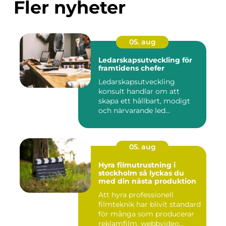
Fler nyheter
05. aug
Ledarskapsutveckling för
framtidens chefer
Ledarskapsutveckling
konsult handlar om att
skapa ett hållbart, modigt
och närvarande led...
05. aug
Hyra filmutrustning i
stockholm så lyckas du
med din nästa produktion
Att hyra professionell
filmteknik har blivit standard
för många som producerar
reklamfilm, webbvideo...