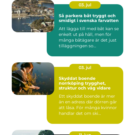
03. jul
Så parkera båt tryggt och
smidigt i svenska farvatten
Att lägga till med båt kan se
enkelt ut på håll, men för
många båtägare är det just
tilläggningen so...
03. jul
Skyddat boende
norrköping trygghet,
struktur och väg vidare
Ett skyddat boende är mer
än en adress där dörren går
att låsa. För många kvinnor
handlar det om ski...