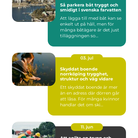
Så parkera båt tryggt och
smidigt i svenska farvatten
Att lägga till med båt kan se
enkelt ut på håll, men för
många båtägare är det just
tilläggningen so...
03. jul
Skyddat boende
norrköping trygghet,
struktur och väg vidare
Ett skyddat boende är mer
än en adress där dörren går
att låsa. För många kvinnor
handlar det om ski...
11. jun