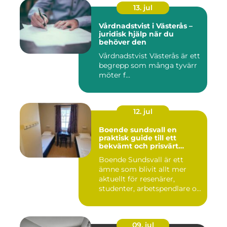
13. jul
Vårdnadstvist i Västerås –
juridisk hjälp när du
behöver den
Vårdnadstvist Västerås är ett
begrepp som många tyvärr
möter f...
12. jul
Boende sundsvall en
praktisk guide till ett
bekvämt och prisvärt
boende
Boende Sundsvall är ett
ämne som blivit allt mer
aktuellt för resenärer,
studenter, arbetspendlare o...
09. jul