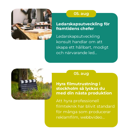
05. aug
Ledarskapsutveckling för
framtidens chefer
Ledarskapsutveckling
konsult handlar om att
skapa ett hållbart, modigt
och närvarande led...
05. aug
Hyra filmutrustning i
stockholm så lyckas du
med din nästa produktion
Att hyra professionell
filmteknik har blivit standard
för många som producerar
reklamfilm, webbvideo...