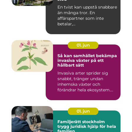
En tvist kan uppstå snabbare
än många tror. En
affärspartner som inte
betalar,...
01. jun
Så kan samhället bekämpa
invasiva växter på ett
hållbart sätt
Invasiva arter sprider sig
snabbt, tränger undan
inhemska växter och
förändrar hela ekosystem.
Kommu...
01. jun
Familjerätt stockholm
trygg juridisk hjälp för hela
familjen