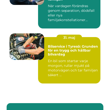
När vardagen förändras
genom separation, dödsfall
eller nya
familjekonstellationer
uppstår ofta fråg...
31. maj
Bilservice i Tyresö: Grunden
för en trygg och hållbar
bilvardag
En bil som startar varje
morgon, rullar mjukt på
motorvägen och tar familjen
säkert ...