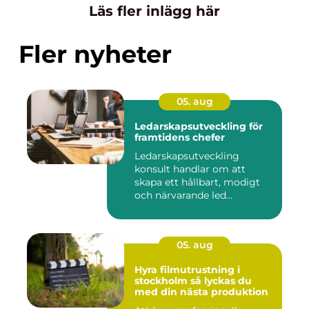
Läs fler inlägg här
Fler nyheter
05. aug
Ledarskapsutveckling för
framtidens chefer
Ledarskapsutveckling
konsult handlar om att
skapa ett hållbart, modigt
och närvarande led...
05. aug
Hyra filmutrustning i
stockholm så lyckas du
med din nästa produktion