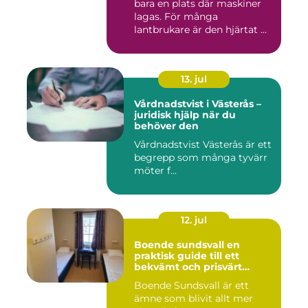
bara en plats där maskiner
lagas. För många
lantbrukare är den hjärtat ...
13. jul
Vårdnadstvist i Västerås –
juridisk hjälp när du
behöver den
Vårdnadstvist Västerås är ett
begrepp som många tyvärr
möter f...
12. jul
Boende sundsvall en
praktisk guide till ett
bekvämt och prisvärt
boende
Boende Sundsvall är ett
ämne som blivit allt mer