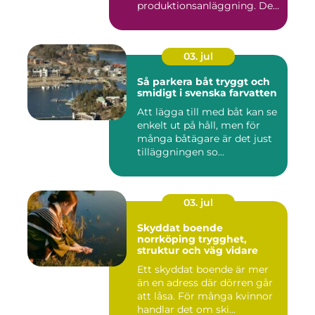
produktionsanläggning. De
flyttar v&...
03. jul
Så parkera båt tryggt och
smidigt i svenska farvatten
Att lägga till med båt kan se
enkelt ut på håll, men för
många båtägare är det just
tilläggningen so...
03. jul
Skyddat boende
norrköping trygghet,
struktur och väg vidare
Ett skyddat boende är mer
än en adress där dörren går
att låsa. För många kvinnor
handlar det om ski...