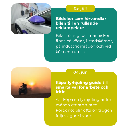
05. jun
Bildekor som förvandlar
bilen till en rullande
reklampelare
Bilar rör sig där människor
finns på vägar, i stadskärnor,
på industriområden och vid
köpcentrum. N...
04. jun
Köpa fyrhjuling guide till
smarta val för arbete och
fritid
Att köpa en fyrhjuling är för
många ett stort steg.
Fordonet blir ofta en trogen
följeslagare i vard...