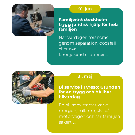
01. jun
Familjerätt stockholm
trygg juridisk hjälp för hela
familjen
När vardagen förändras
genom separation, dödsfall
eller nya
familjekonstellationer
uppstår ofta fråg...
31. maj
Bilservice i Tyresö: Grunden
för en trygg och hållbar
bilvardag
En bil som startar varje
morgon, rullar mjukt på
motorvägen och tar familjen
säkert ...