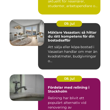
aktuellt för resenärer,
studenter, arbetspendlare o...
09. jul
Mäklare Vasastan: så hittar
du rätt kompetens för din
bostadsaffär
Att sälja eller köpa bostad i
Vasastan handlar om mer än
kvadratmeter, budgivningar
o...
08. jul
Fördelar med relining i
Stockholm
Relining har blivit ett
populärt alternativ vid
renovering av