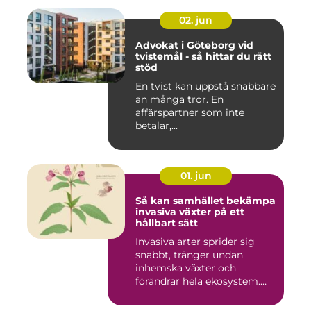
02. jun
Advokat i Göteborg vid
tvistemål - så hittar du rätt
stöd
En tvist kan uppstå snabbare
än många tror. En
affärspartner som inte
betalar,...
01. jun
Så kan samhället bekämpa
invasiva växter på ett
hållbart sätt
Invasiva arter sprider sig
snabbt, tränger undan
inhemska växter och
förändrar hela ekosystem.
Kommu...