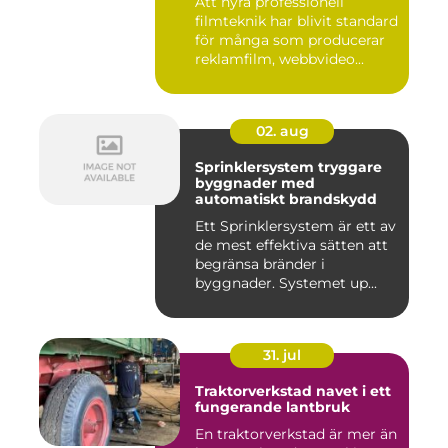
Att hyra professionell
filmteknik har blivit standard
för många som producerar
reklamfilm, webbvideo...
02. aug
Sprinklersystem tryggare
byggnader med
automatiskt brandskydd
Ett Sprinklersystem är ett av
de mest effektiva sätten att
begränsa bränder i
byggnader. Systemet up...
31. jul
Traktorverkstad navet i ett
fungerande lantbruk
En traktorverkstad är mer än