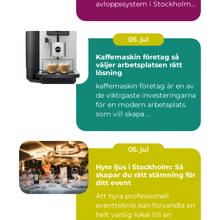
avloppssystem i Stockholm.
Denna ...
05. jul
Kaffemaskin företag så
väljer arbetsplatsen rätt
lösning
kaffemaskin företag är en av
de viktigaste investeringarna
för en modern arbetsplats
som vill skapa ...
05. jul
Hyra ljus i Stockholm: Så
skapar du rätt stämning för
ditt event
Att hyra professionell
eventteknik kan förvandla en
helt vanlig lokal till en