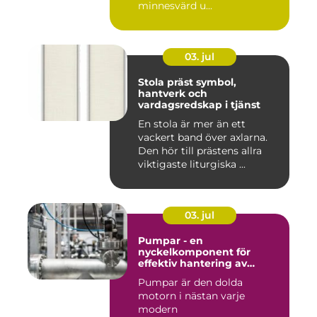
minnesvärd u...
03. jul
Stola präst symbol,
hantverk och
vardagsredskap i tjänst
En stola är mer än ett
vackert band över axlarna.
Den hör till prästens allra
viktigaste liturgiska ...
03. jul
Pumpar - en
nyckelkomponent för
effektiv hantering av
vätskor
Pumpar är den dolda
motorn i nästan varje
modern