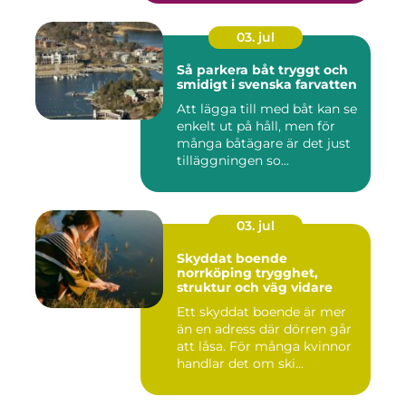
03. jul
Så parkera båt tryggt och
smidigt i svenska farvatten
Att lägga till med båt kan se
enkelt ut på håll, men för
många båtägare är det just
tilläggningen so...
03. jul
Skyddat boende
norrköping trygghet,
struktur och väg vidare
Ett skyddat boende är mer
än en adress där dörren går
att låsa. För många kvinnor
handlar det om ski...