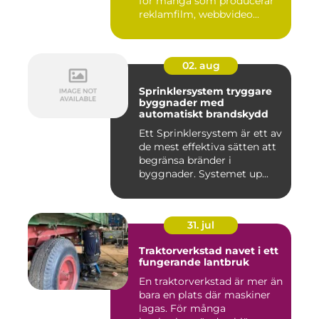
för många som producerar
reklamfilm, webbvideo...
02. aug
Sprinklersystem tryggare
byggnader med
automatiskt brandskydd
Ett Sprinklersystem är ett av
de mest effektiva sätten att
begränsa bränder i
byggnader. Systemet up...
31. jul
Traktorverkstad navet i ett
fungerande lantbruk
En traktorverkstad är mer än
bara en plats där maskiner
lagas. För många