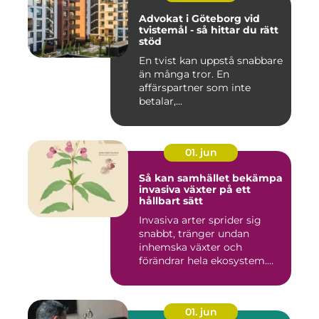
Advokat i Göteborg vid
tvistemål - så hittar du rätt
stöd
En tvist kan uppstå snabbare
än många tror. En
affärspartner som inte
betalar,...
01. jun
Så kan samhället bekämpa
invasiva växter på ett
hållbart sätt
Invasiva arter sprider sig
snabbt, tränger undan
inhemska växter och
förändrar hela ekosystem.
Kommu...
01. jun