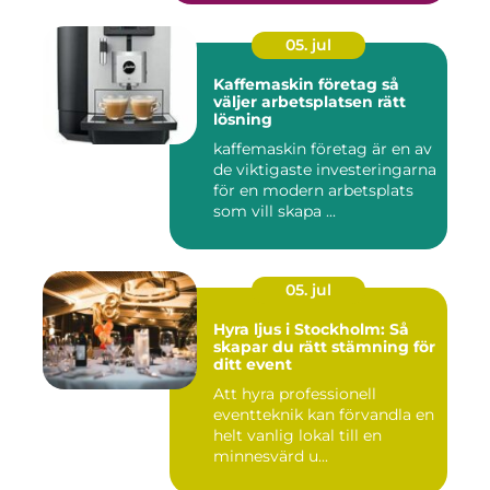
05. jul
Kaffemaskin företag så
väljer arbetsplatsen rätt
lösning
kaffemaskin företag är en av
de viktigaste investeringarna
för en modern arbetsplats
som vill skapa ...
05. jul
Hyra ljus i Stockholm: Så
skapar du rätt stämning för
ditt event
Att hyra professionell
eventteknik kan förvandla en
helt vanlig lokal till en
minnesvärd u...