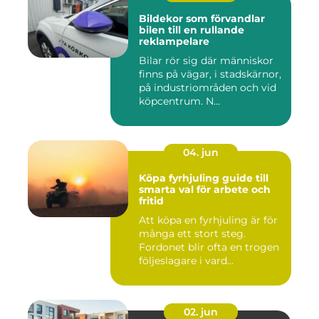
Bildekor som förvandlar
bilen till en rullande
reklampelare
Bilar rör sig där människor
finns på vägar, i stadskärnor,
på industriområden och vid
köpcentrum. N...
04. jun
Köpa fyrhjuling guide till
smarta val för arbete och
fritid
Att köpa en fyrhjuling är för
många ett stort steg.
Fordonet blir ofta en trogen
följeslagare i vard...
02. jun