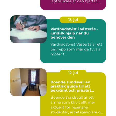
lantbrukare är den hjärtat ...
13. jul
Vårdnadstvist i Västerås –
juridisk hjälp när du
behöver den
Vårdnadstvist Västerås är ett
begrepp som många tyvärr
möter f...
12. jul
Boende sundsvall en
praktisk guide till ett
bekvämt och prisvärt
boende
Boende Sundsvall är ett
ämne som blivit allt mer
aktuellt för resenärer,
studenter, arbetspendlare o...