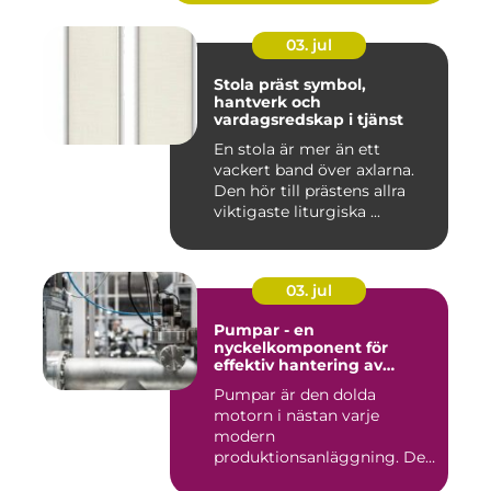
03. jul
Stola präst symbol,
hantverk och
vardagsredskap i tjänst
En stola är mer än ett
vackert band över axlarna.
Den hör till prästens allra
viktigaste liturgiska ...
03. jul
Pumpar - en
nyckelkomponent för
effektiv hantering av
vätskor
Pumpar är den dolda
motorn i nästan varje
modern
produktionsanläggning. De
flyttar v&...