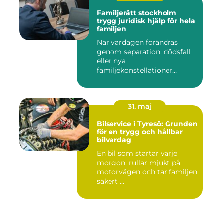
Familjerätt stockholm
trygg juridisk hjälp för hela
familjen
När vardagen förändras
genom separation, dödsfall
eller nya
familjekonstellationer
uppstår ofta fråg...
31. maj
Bilservice i Tyresö: Grunden
för en trygg och hållbar
bilvardag
En bil som startar varje
morgon, rullar mjukt på
motorvägen och tar familjen
säkert ...