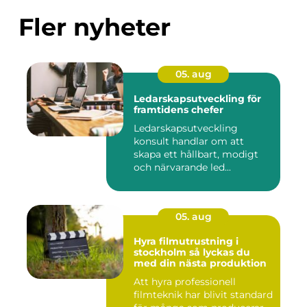
Fler nyheter
05. aug
Ledarskapsutveckling för
framtidens chefer
Ledarskapsutveckling
konsult handlar om att
skapa ett hållbart, modigt
och närvarande led...
05. aug
Hyra filmutrustning i
stockholm så lyckas du
med din nästa produktion
Att hyra professionell
filmteknik har blivit standard