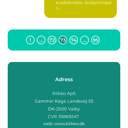
kvadratmeter, budgivningar
o...
1
…
72
73
74
…
95
Adress
web:
www.klikko.dk