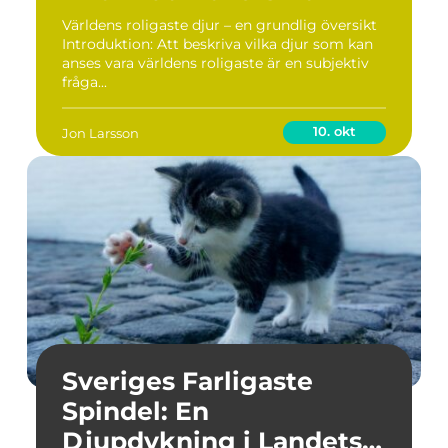
Världens roligaste djur – en grundlig översikt
Introduktion: Att beskriva vilka djur som kan
anses vara världens roligaste är en subjektiv
fråga...
10. okt
Jon Larsson
Sveriges Farligaste
Spindel: En
Djupdykning i Landets