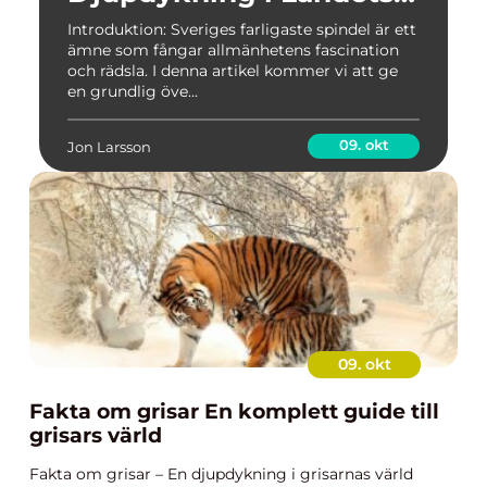
Giftigaste Arachnid
Introduktion: Sveriges farligaste spindel är ett
ämne som fångar allmänhetens fascination
och rädsla. I denna artikel kommer vi att ge
en grundlig öve...
09. okt
Jon Larsson
09. okt
Fakta om grisar En komplett guide till
grisars värld
Fakta om grisar – En djupdykning i grisarnas värld