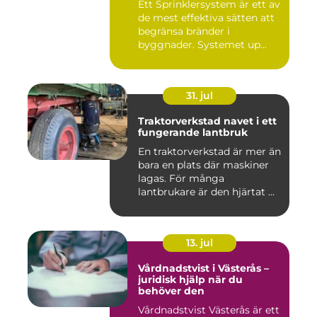
Ett Sprinklersystem är ett av
de mest effektiva sätten att
begränsa bränder i
byggnader. Systemet up...
31. jul
Traktorverkstad navet i ett
fungerande lantbruk
En traktorverkstad är mer än
bara en plats där maskiner
lagas. För många
lantbrukare är den hjärtat ...
13. jul
Vårdnadstvist i Västerås –
juridisk hjälp när du
behöver den
Vårdnadstvist Västerås är ett