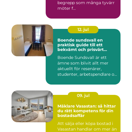
begrepp som många tyvärr
möter f...
12. jul
Boende sundsvall en
praktisk guide till ett
bekvämt och prisvärt
boende
Boende Sundsvall är ett
ämne som blivit allt mer
aktuellt för resenärer,
studenter, arbetspendlare o...
09. jul
Mäklare Vasastan: så hittar
du rätt kompetens för din
bostadsaffär
Att sälja eller köpa bostad i
Vasastan handlar om mer än