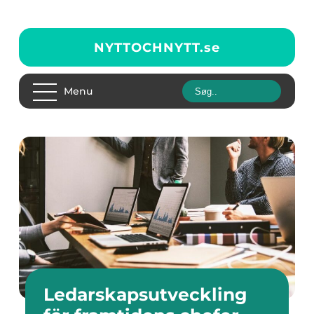
NYTTOCHNYTT.
se
Menu
Ledarskapsutveckling