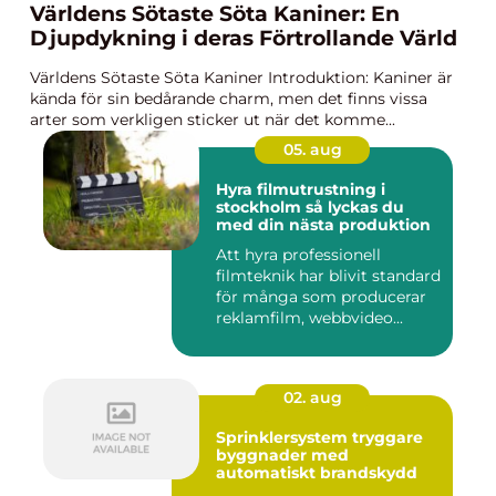
Världens Sötaste Söta Kaniner: En
Djupdykning i deras Förtrollande Värld
Världens Sötaste Söta Kaniner Introduktion: Kaniner är
kända för sin bedårande charm, men det finns vissa
arter som verkligen sticker ut när det komme...
05. aug
Hyra filmutrustning i
stockholm så lyckas du
med din nästa produktion
Att hyra professionell
filmteknik har blivit standard
för många som producerar
reklamfilm, webbvideo...
02. aug
Sprinklersystem tryggare
byggnader med
automatiskt brandskydd