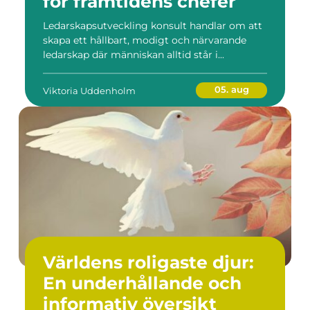
för framtidens chefer
Ledarskapsutveckling konsult handlar om att
skapa ett hållbart, modigt och närvarande
ledarskap där människan alltid står i...
05. aug
Viktoria Uddenholm
Världens roligaste djur:
En underhållande och
informativ översikt