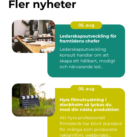
Fler nyheter
05. aug
Ledarskapsutveckling för
framtidens chefer
Ledarskapsutveckling
konsult handlar om att
skapa ett hållbart, modigt
och närvarande led...
05. aug
Hyra filmutrustning i
stockholm så lyckas du
med din nästa produktion
Att hyra professionell
filmteknik har blivit standard
för många som producerar
reklamfilm, webbvideo...