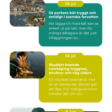
03. jul
Så parkera båt tryggt och
smidigt i svenska farvatten
Att lägga till med båt kan se
enkelt ut på håll, men för
många båtägare är det just
tilläggningen so...
03. jul
Skyddat boende
norrköping trygghet,
struktur och väg vidare
Ett skyddat boende är mer
än en adress där dörren går
att låsa. För många kvinnor
handlar det om ski...
11. jun