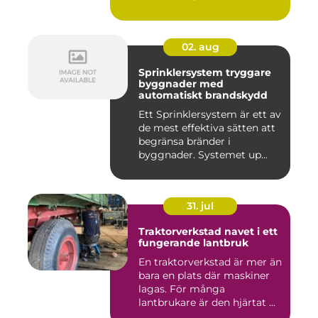
02. aug
Sprinklersystem tryggare
byggnader med
automatiskt brandskydd
Ett Sprinklersystem är ett av
de mest effektiva sätten att
begränsa bränder i
byggnader. Systemet up...
31. jul
Traktorverkstad navet i ett
fungerande lantbruk
En traktorverkstad är mer än
bara en plats där maskiner
lagas. För många
lantbrukare är den hjärtat ...