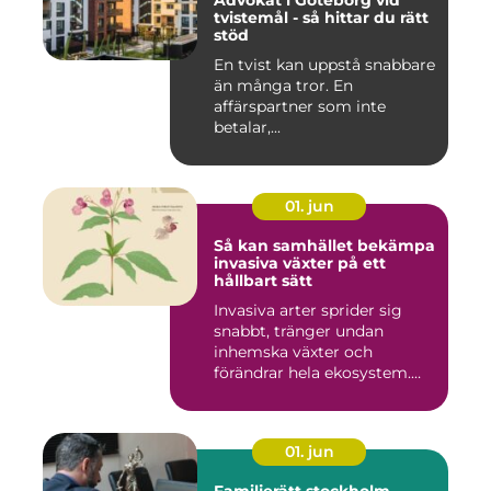
Advokat i Göteborg vid
tvistemål - så hittar du rätt
stöd
En tvist kan uppstå snabbare
än många tror. En
affärspartner som inte
betalar,...
01. jun
Så kan samhället bekämpa
invasiva växter på ett
hållbart sätt
Invasiva arter sprider sig
snabbt, tränger undan
inhemska växter och
förändrar hela ekosystem.
Kommu...
01. jun