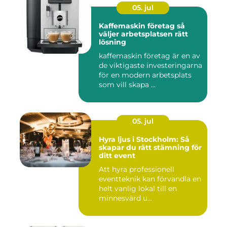
05. jul
Kaffemaskin företag så
väljer arbetsplatsen rätt
lösning
kaffemaskin företag är en av
de viktigaste investeringarna
för en modern arbetsplats
som vill skapa ...
05. jul
Hyra ljus i Stockholm: Så
skapar du rätt stämning för
ditt event
Att hyra professionell
eventteknik kan förvandla en
helt vanlig lokal till en
minnesvärd u...