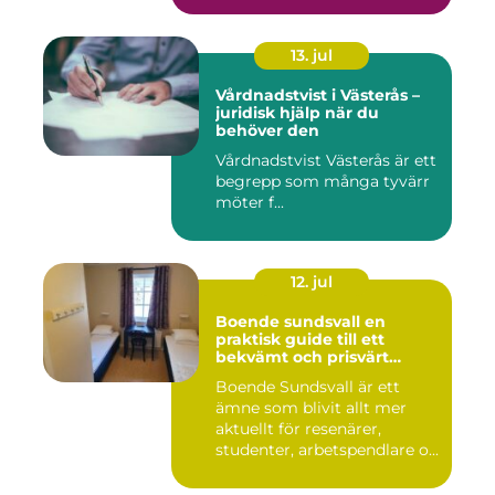
13. jul
Vårdnadstvist i Västerås –
juridisk hjälp när du
behöver den
Vårdnadstvist Västerås är ett
begrepp som många tyvärr
möter f...
12. jul
Boende sundsvall en
praktisk guide till ett
bekvämt och prisvärt
boende
Boende Sundsvall är ett
ämne som blivit allt mer
aktuellt för resenärer,
studenter, arbetspendlare o...