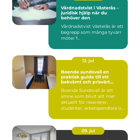
Vårdnadstvist i Västerås –
juridisk hjälp när du
behöver den
Vårdnadstvist Västerås är ett
begrepp som många tyvärr
möter f...
12. jul
Boende sundsvall en
praktisk guide till ett
bekvämt och prisvärt
boende
Boende Sundsvall är ett
ämne som blivit allt mer
aktuellt för resenärer,
studenter, arbetspendlare o...
09. jul