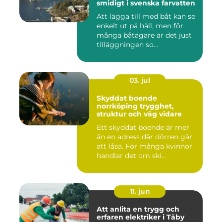
smidigt i svenska farvatten
Att lägga till med båt kan se
enkelt ut på håll, men för
många båtägare är det just
tilläggningen so...
03. jul
Skyddat boende
norrköping trygghet,
struktur och väg vidare
Ett skyddat boende är mer
än en adress där dörren går
att låsa. För många kvinnor
handlar det om ski...
11. jun
Att anlita en trygg och
erfaren elektriker i Täby