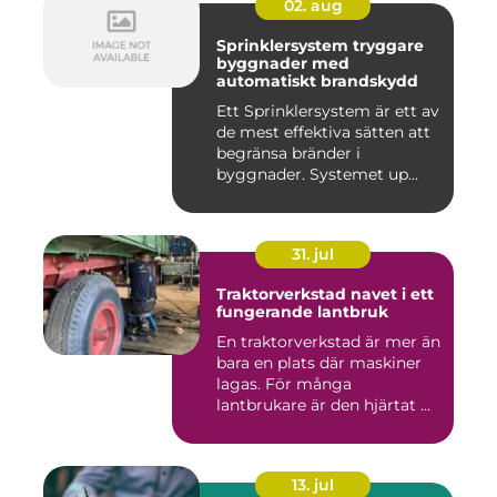
02. aug
Sprinklersystem tryggare
byggnader med
automatiskt brandskydd
Ett Sprinklersystem är ett av
de mest effektiva sätten att
begränsa bränder i
byggnader. Systemet up...
31. jul
Traktorverkstad navet i ett
fungerande lantbruk
En traktorverkstad är mer än
bara en plats där maskiner
lagas. För många
lantbrukare är den hjärtat ...
13. jul