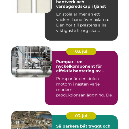
hantverk och
vardagsredskap i tjänst
En stola är mer än ett
vackert band över axlarna.
Den hör till prästens allra
viktigaste liturgiska ...
03. jul
Pumpar - en
nyckelkomponent för
effektiv hantering av
vätskor
Pumpar är den dolda
motorn i nästan varje
modern
produktionsanläggning. De
flyttar v&...
03. jul
Så parkera båt tryggt och