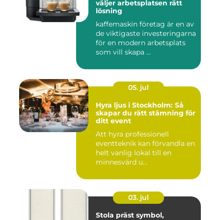
väljer arbetsplatsen rätt
lösning
kaffemaskin företag är en av
de viktigaste investeringarna
för en modern arbetsplats
som vill skapa ...
05. jul
Hyra ljus i Stockholm: Så
skapar du rätt stämning för
ditt event
Att hyra professionell
eventteknik kan förvandla en
helt vanlig lokal till en
minnesvärd u...
03. jul
Stola präst symbol,