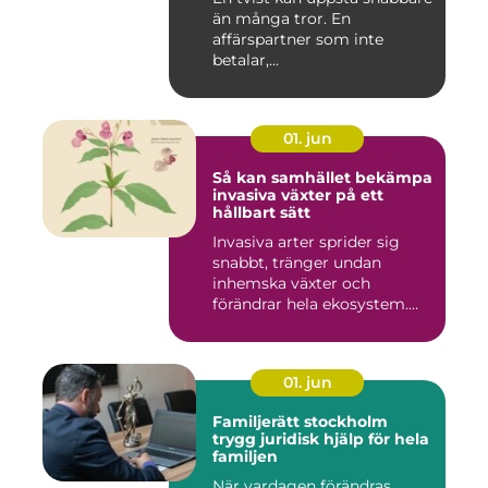
än många tror. En
affärspartner som inte
betalar,...
01. jun
Så kan samhället bekämpa
invasiva växter på ett
hållbart sätt
Invasiva arter sprider sig
snabbt, tränger undan
inhemska växter och
förändrar hela ekosystem.
Kommu...
01. jun
Familjerätt stockholm
trygg juridisk hjälp för hela
familjen
När vardagen förändras