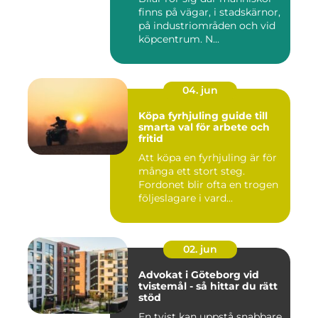
finns på vägar, i stadskärnor,
på industriområden och vid
köpcentrum. N...
04. jun
Köpa fyrhjuling guide till
smarta val för arbete och
fritid
Att köpa en fyrhjuling är för
många ett stort steg.
Fordonet blir ofta en trogen
följeslagare i vard...
02. jun
Advokat i Göteborg vid
tvistemål - så hittar du rätt
stöd
En tvist kan uppstå snabbare