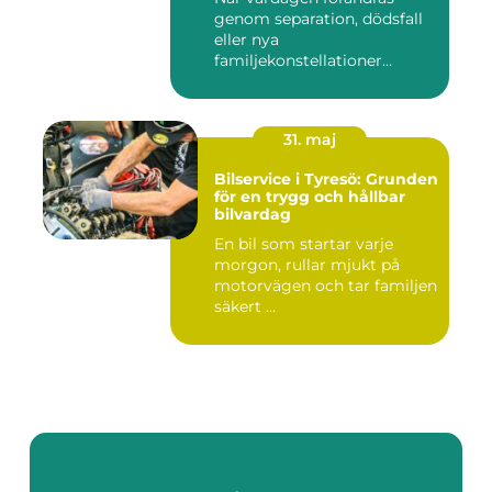
genom separation, dödsfall
eller nya
familjekonstellationer
uppstår ofta fråg...
31. maj
Bilservice i Tyresö: Grunden
för en trygg och hållbar
bilvardag
En bil som startar varje
morgon, rullar mjukt på
motorvägen och tar familjen
säkert ...