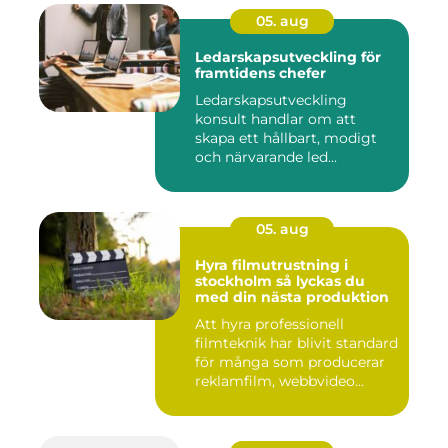
05. aug
Ledarskapsutveckling för
framtidens chefer
Ledarskapsutveckling
konsult handlar om att
skapa ett hållbart, modigt
och närvarande led...
05. aug
Hyra filmutrustning i
stockholm så lyckas du
med din nästa produktion
Att hyra professionell
filmteknik har blivit standard
för många som producerar
reklamfilm, webbvideo...