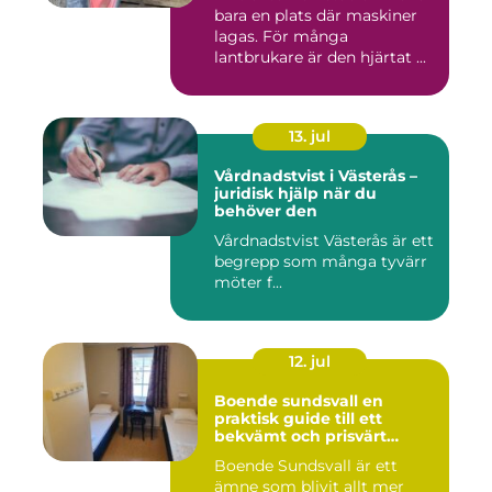
bara en plats där maskiner
lagas. För många
lantbrukare är den hjärtat ...
13. jul
Vårdnadstvist i Västerås –
juridisk hjälp när du
behöver den
Vårdnadstvist Västerås är ett
begrepp som många tyvärr
möter f...
12. jul
Boende sundsvall en
praktisk guide till ett
bekvämt och prisvärt
boende
Boende Sundsvall är ett
ämne som blivit allt mer