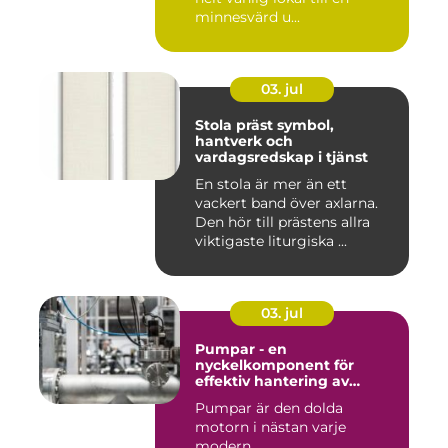
minnesvärd u...
03. jul
Stola präst symbol,
hantverk och
vardagsredskap i tjänst
En stola är mer än ett
vackert band över axlarna.
Den hör till prästens allra
viktigaste liturgiska ...
03. jul
Pumpar - en
nyckelkomponent för
effektiv hantering av
vätskor
Pumpar är den dolda
motorn i nästan varje
modern