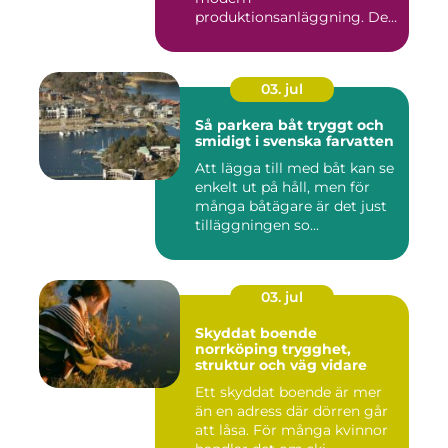
produktionsanläggning. De
flyttar v&...
03. jul
Så parkera båt tryggt och
smidigt i svenska farvatten
Att lägga till med båt kan se
enkelt ut på håll, men för
många båtägare är det just
tilläggningen so...
03. jul
Skyddat boende
norrköping trygghet,
struktur och väg vidare
Ett skyddat boende är mer
än en adress där dörren går
att låsa. För många kvinnor