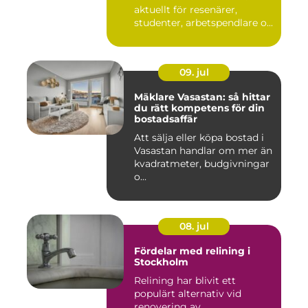
aktuellt för resenärer,
studenter, arbetspendlare o...
09. jul
Mäklare Vasastan: så hittar
du rätt kompetens för din
bostadsaffär
Att sälja eller köpa bostad i
Vasastan handlar om mer än
kvadratmeter, budgivningar
o...
08. jul
Fördelar med relining i
Stockholm
Relining har blivit ett
populärt alternativ vid
renovering av