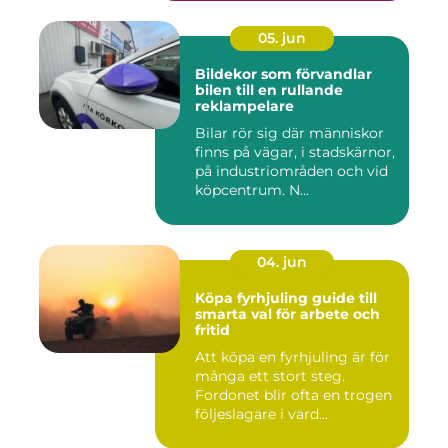
05. jun
Bildekor som förvandlar
bilen till en rullande
reklampelare
Bilar rör sig där människor
finns på vägar, i stadskärnor,
på industriområden och vid
köpcentrum. N...
04. jun
Köpa fyrhjuling guide till
smarta val för arbete och
fritid
Att köpa en fyrhjuling är för
många ett stort steg.
Fordonet blir ofta en trogen
följeslagare i vard...