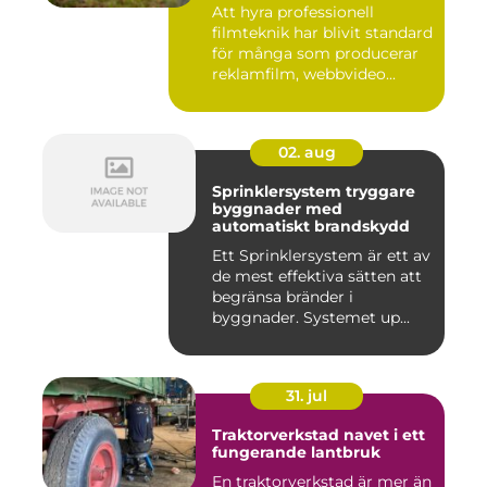
Att hyra professionell
filmteknik har blivit standard
för många som producerar
reklamfilm, webbvideo...
02. aug
Sprinklersystem tryggare
byggnader med
automatiskt brandskydd
Ett Sprinklersystem är ett av
de mest effektiva sätten att
begränsa bränder i
byggnader. Systemet up...
31. jul
Traktorverkstad navet i ett
fungerande lantbruk
En traktorverkstad är mer än