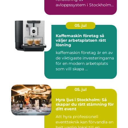
avloppssystem i Stockholm.
Denna ...
05. jul
Kaffemaskin företag så
väljer arbetsplatsen rätt
lösning
kaffemaskin företag är en av
de viktigaste investeringarna
för en modern arbetsplats
som vill skapa ...
05. jul
Hyra ljus i Stockholm: Så
skapar du rätt stämning för
ditt event
Att hyra professionell
eventteknik kan förvandla en
helt vanlig lokal till en