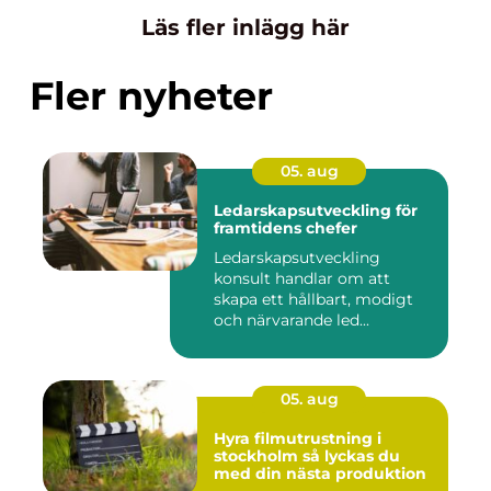
Läs fler inlägg här
Fler nyheter
05. aug
Ledarskapsutveckling för
framtidens chefer
Ledarskapsutveckling
konsult handlar om att
skapa ett hållbart, modigt
och närvarande led...
05. aug
Hyra filmutrustning i
stockholm så lyckas du
med din nästa produktion