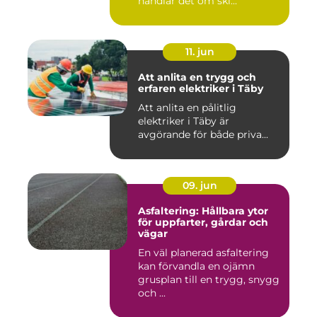
handlar det om ski...
11. jun
Att anlita en trygg och
erfaren elektriker i Täby
Att anlita en pålitlig
elektriker i Täby är
avgörande för både priva...
09. jun
Asfaltering: Hållbara ytor
för uppfarter, gårdar och
vägar
En väl planerad asfaltering
kan förvandla en ojämn
grusplan till en trygg, snygg
och ...