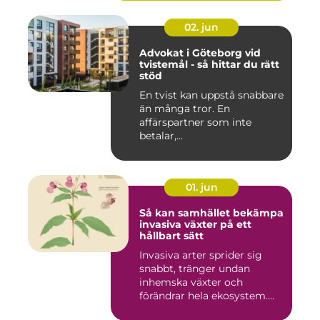
02. jun
Advokat i Göteborg vid
tvistemål - så hittar du rätt
stöd
En tvist kan uppstå snabbare
än många tror. En
affärspartner som inte
betalar,...
01. jun
Så kan samhället bekämpa
invasiva växter på ett
hållbart sätt
Invasiva arter sprider sig
snabbt, tränger undan
inhemska växter och
förändrar hela ekosystem.
Kommu...