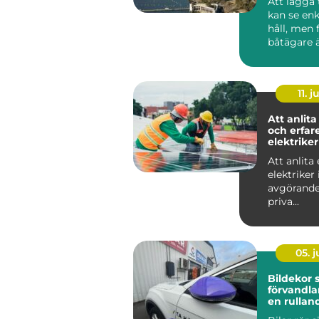
Att lägga 
kan se enk
håll, men
båtägare ä
tilläggning
11. j
Att anlita
och erfar
elektriker
Att anlita 
elektriker 
avgörande
priva...
05. 
Bildekor
förvandlar
en rullan
reklampe