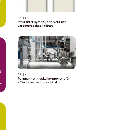
l
03. jul
Stola präst symbol, hantverk och
vardagsredskap i tjänst
r
a
e
03. jul
Pumpar - en nyckelkomponent för
i
effektiv hantering av vätskor