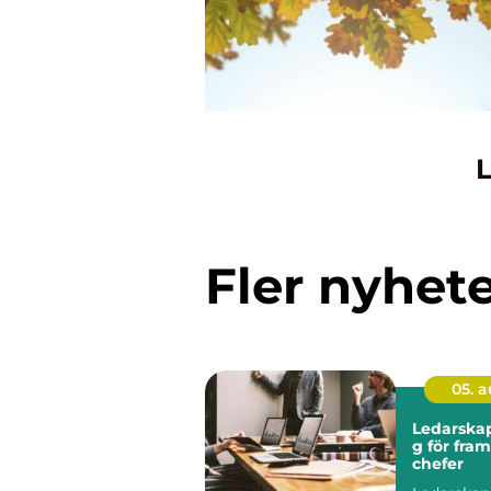
L
Fler nyhet
05. 
Ledarskap
g för fra
chefer