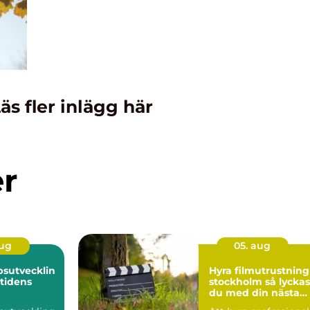
äs fler inlägg här
er
aug
05. aug
sutvecklin
Hyra filmutrustning 
mtidens
stockholm så lyckas
du med din nästa
produktion