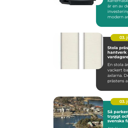
kaffemask
är en av d
investerin
modern ar
som vill sk
03. j
Stola präst symb
hantverk
vardagsre
tjänst
En stola ä
vackert b
axlarna. De
prästens a
viktigaste 
03. j
Så parker
tryggt oc
svenska f