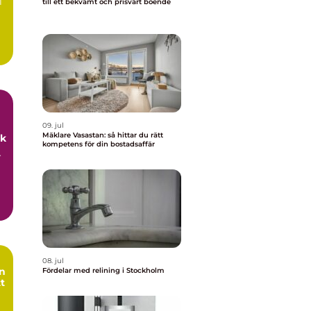
l
till ett bekvämt och prisvärt boende
09. jul
Mäklare Vasastan: så hittar du rätt
uk
kompetens för din bostadsaffär
r
08. jul
Fördelar med relining i Stockholm
tt