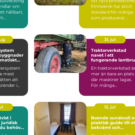
sutveckling
Att hyra professionel
andlar om
filmteknik har blivit
tt hållbart,
standard för många
ch
som producerar
 led...
reklamfilm,
webbvideo...
aug
31. jul
system
Traktorverkstad
 byggnader
navet i ett
matiskt
fungerande lantbr
dd
klersystem
En traktorverkstad ä
de mest
mer än bara en plats
sätten att
där maskiner lagas.
bränder i
För många
. Systemet
lantbrukare är den
hjärtat ...
ul
12. jul
vist i
Boende sundsvall en
 juridisk
praktisk guide till e
 du behöver
bekvämt och
prisvärt boende