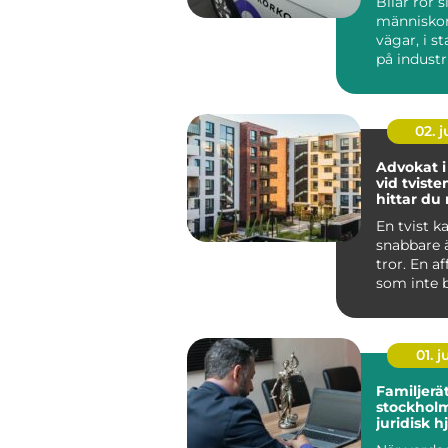
Bilar rör s
människor f
vägar, i s
på indust
och vid k
N...
02. 
Advokat i
vid tviste
hittar du 
En tvist k
snabbare
tror. En a
som inte be
01. 
Familjerä
stockholm try
juridisk h
familjen