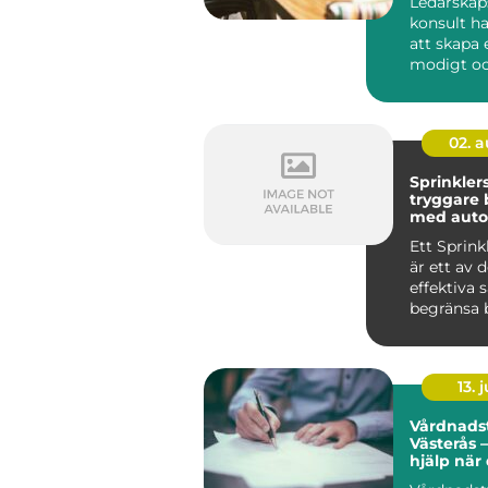
Ledarskap
konsult h
att skapa e
modigt o
närvarande
02. 
Sprinkler
tryggare
med auto
brandsky
Ett Sprin
är ett av 
effektiva 
begränsa 
byggnader
up...
13. j
Vårdnadst
Västerås –
hjälp när
den