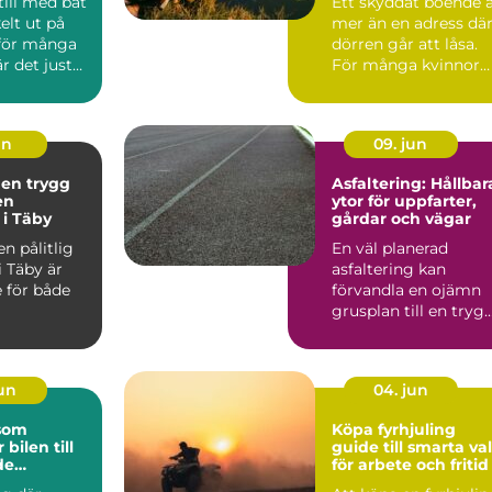
till med båt
Ett skyddat boende 
elt ut på
mer än en adress dä
 för många
dörren går att låsa.
r det just
För många kvinnor
en so...
handlar det om ski...
un
09. jun
 en trygg
Asfaltering: Hållbar
en
ytor för uppfarter,
 i Täby
gårdar och vägar
en pålitlig
En väl planerad
i Täby är
asfaltering kan
 för både
förvandla en ojämn
grusplan till en trygg
snygg och ...
jun
04. jun
 som
Köpa fyrhjuling
 bilen till
guide till smarta val
de
för arbete och fritid
lare