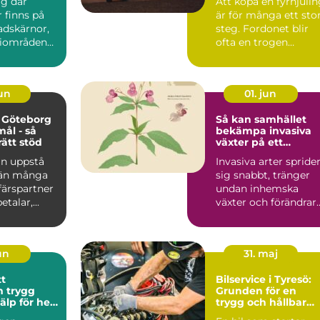
ig där
Att köpa en fyrhjuli
inns på
är för många ett sto
tadskärnor,
steg. Fordonet blir
riområden
ofta en trogen
öpcentrum.
följeslagare i vard...
jun
01. jun
 Göteborg
Så kan samhället
mål - så
bekämpa invasiva
rätt stöd
växter på ett
hållbart sätt
an uppstå
Invasiva arter spride
 än många
sig snabbt, tränger
ffärspartner
undan inhemska
talar,...
växter och förändrar
hela ekosystem.
Kommu...
jun
31. maj
tt
Bilservice i Tyresö:
gg
Grunden för en
jälp för hela
trygg och hållbar
bilvardag