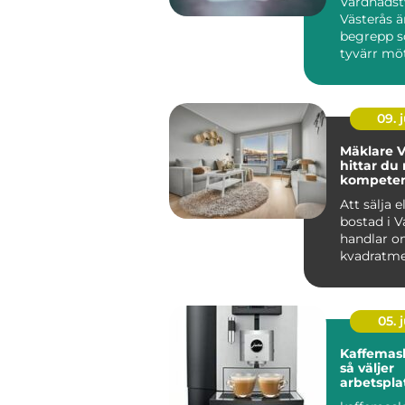
Vårdnadst
Västerås ä
begrepp 
tyvärr möte
09. j
Mäklare V
hittar du 
kompetens
bostadsaf
Att sälja e
bostad i V
handlar o
kvadratme
budgivning
05. j
Kaffemask
så väljer
arbetspla
lösning