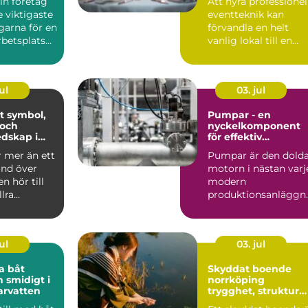
in företag
Att hyra professionel
event
e viktigaste
eventteknik kan
garna för en
förvandla en helt
betsplats
vanlig lokal till en
apa ...
minnesvärd u...
ul
03. jul
ol,
Pumpar - en
 och
nyckelkomponent
dskap i
för effektiv
hantering av vätsko
r mer än ett
Pumpar är den dold
and över
motorn i nästan varj
n hör till
modern
llra
produktionsanläggn
liturgiska ...
ng. De flyttar v&...
ul
03. jul
a båt
Skyddat boende
h smidigt i
norrköping
arvatten
trygghet, struktur
och väg vidare