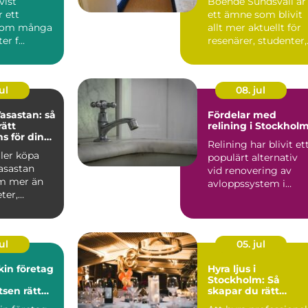
vist
Boende Sundsvall är
r ett
ett ämne som blivit
som många
allt mer aktuellt för
r f...
resenärer, studenter,
arbetspendlare o...
ul
08. jul
asastan: så
Fördelar med
rätt
relining i Stockhol
 för din
Relining har blivit et
fär
ller köpa
populärt alternativ
asastan
vid renovering av
m mer än
avloppssystem i
ter,
Stockholm. Denna ...
ar o...
ul
05. jul
in företag
Hyra ljus i
Stockholm: Så
tsen rätt
skapar du rätt
stämning för ditt