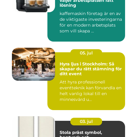
väljer arbetsplatsen rätt
lösning
kaffemaskin företag är en av
de viktigaste investeringarna
för en modern arbetsplats
som vill skapa ...
05. jul
Hyra ljus i Stockholm: Så
skapar du rätt stämning för
ditt event
Att hyra professionell
eventteknik kan förvandla en
helt vanlig lokal till en
minnesvärd u...
03. jul
Stola präst symbol,