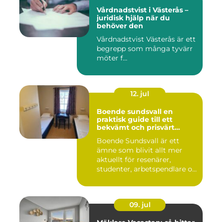
Vårdnadstvist i Västerås –
juridisk hjälp när du
behöver den
Vårdnadstvist Västerås är ett
begrepp som många tyvärr
möter f...
12. jul
Boende sundsvall en
praktisk guide till ett
bekvämt och prisvärt
boende
Boende Sundsvall är ett
ämne som blivit allt mer
aktuellt för resenärer,
studenter, arbetspendlare o...
09. jul