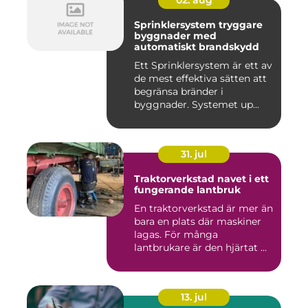
02. aug
Sprinklersystem tryggare
byggnader med
automatiskt brandskydd
Ett Sprinklersystem är ett av
de mest effektiva sätten att
begränsa bränder i
byggnader. Systemet up...
31. jul
Traktorverkstad navet i ett
fungerande lantbruk
En traktorverkstad är mer än
bara en plats där maskiner
lagas. För många
lantbrukare är den hjärtat ...
13. jul