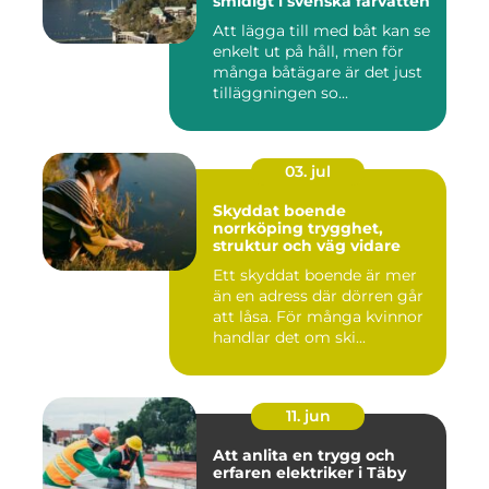
smidigt i svenska farvatten
Att lägga till med båt kan se
enkelt ut på håll, men för
många båtägare är det just
tilläggningen so...
03. jul
Skyddat boende
norrköping trygghet,
struktur och väg vidare
Ett skyddat boende är mer
än en adress där dörren går
att låsa. För många kvinnor
handlar det om ski...
11. jun
Att anlita en trygg och
erfaren elektriker i Täby