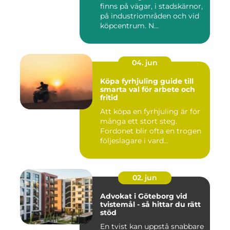
finns på vägar, i stadskärnor,
på industriområden och vid
köpcentrum. N...
04. jun
Köpa fyrhjuling guide till
smarta val för arbete och
fritid
Att köpa en fyrhjuling är för
många ett stort steg.
Fordonet blir ofta en trogen
följeslagare i vard...
02. jun
Advokat i Göteborg vid
tvistemål - så hittar du rätt
stöd
En tvist kan uppstå snabbare