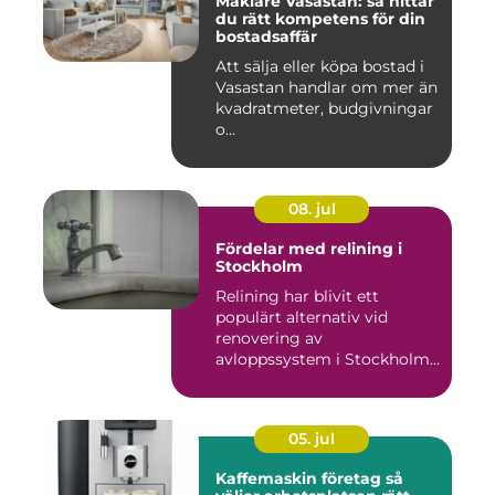
Mäklare Vasastan: så hittar
du rätt kompetens för din
bostadsaffär
Att sälja eller köpa bostad i
Vasastan handlar om mer än
kvadratmeter, budgivningar
o...
08. jul
Fördelar med relining i
Stockholm
Relining har blivit ett
populärt alternativ vid
renovering av
avloppssystem i Stockholm.
Denna ...
05. jul
Kaffemaskin företag så