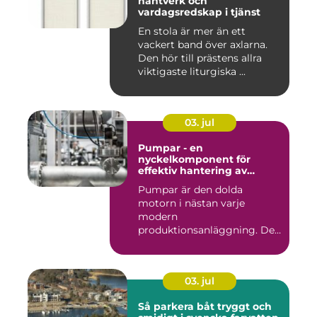
hantverk och
vardagsredskap i tjänst
En stola är mer än ett
vackert band över axlarna.
Den hör till prästens allra
viktigaste liturgiska ...
03. jul
Pumpar - en
nyckelkomponent för
effektiv hantering av
vätskor
Pumpar är den dolda
motorn i nästan varje
modern
produktionsanläggning. De
flyttar v&...
03. jul
Så parkera båt tryggt och