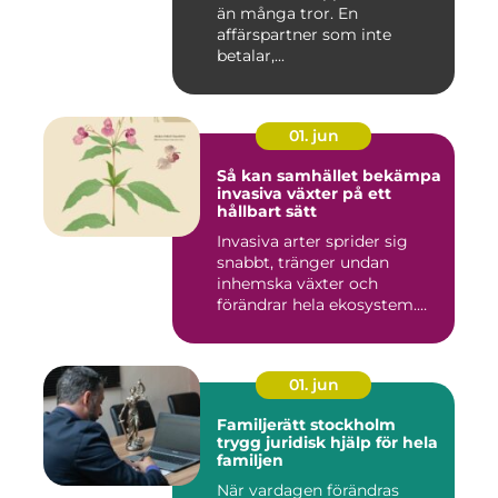
än många tror. En
affärspartner som inte
betalar,...
01. jun
Så kan samhället bekämpa
invasiva växter på ett
hållbart sätt
Invasiva arter sprider sig
snabbt, tränger undan
inhemska växter och
förändrar hela ekosystem.
Kommu...
01. jun
Familjerätt stockholm
trygg juridisk hjälp för hela
familjen
När vardagen förändras