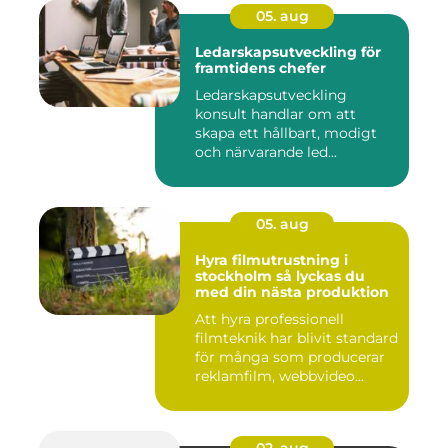
05. aug
Ledarskapsutveckling för
framtidens chefer
Ledarskapsutveckling
konsult handlar om att
skapa ett hållbart, modigt
och närvarande led...
05. aug
Hyra filmutrustning i
stockholm så lyckas du
med din nästa produktion
Att hyra professionell
filmteknik har blivit standard
för många som producerar
reklamfilm, webbvideo...