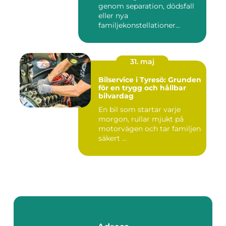
genom separation, dödsfall
eller nya
familjekonstellationer
uppstår ofta fråg...
31. maj
Bilservice i Tyresö: Grunden
för en trygg och hållbar
bilvardag
En bil som startar varje
morgon, rullar mjukt på
motorvägen och tar familjen
säkert ...