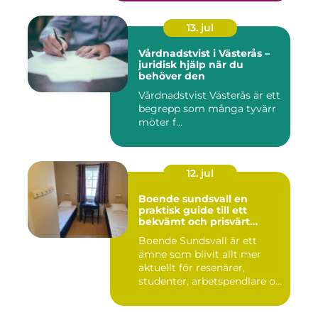
13. jul
Vårdnadstvist i Västerås –
juridisk hjälp när du
behöver den
Vårdnadstvist Västerås är ett
begrepp som många tyvärr
möter f...
12. jul
Boende sundsvall en
praktisk guide till ett
bekvämt och prisvärt
boende
Boende Sundsvall är ett
ämne som blivit allt mer
aktuellt för resenärer,
studenter, arbetspendlare o...