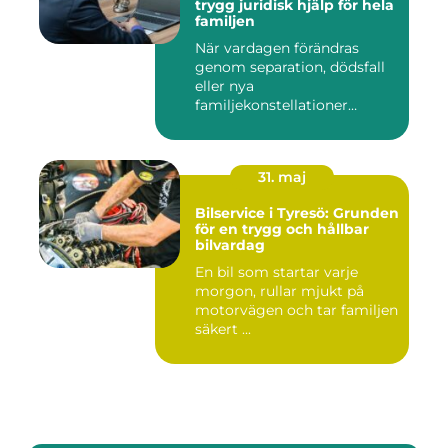
trygg juridisk hjälp för hela
familjen
När vardagen förändras
genom separation, dödsfall
eller nya
familjekonstellationer
uppstår ofta fråg...
31. maj
Bilservice i Tyresö: Grunden
för en trygg och hållbar
bilvardag
En bil som startar varje
morgon, rullar mjukt på
motorvägen och tar familjen
säkert ...