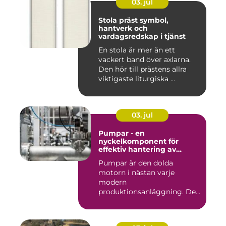
03. jul
Stola präst symbol,
hantverk och
vardagsredskap i tjänst
En stola är mer än ett
vackert band över axlarna.
Den hör till prästens allra
viktigaste liturgiska ...
03. jul
Pumpar - en
nyckelkomponent för
effektiv hantering av
vätskor
Pumpar är den dolda
motorn i nästan varje
modern
produktionsanläggning. De
flyttar v&...