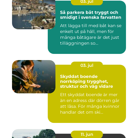
03. jul
Så parkera båt tryggt och
smidigt i svenska farvatten
Att lägga till med båt kan se
enkelt ut på håll, men för
många båtägare är det just
tilläggningen so...
03. jul
Skyddat boende
norrköping trygghet,
struktur och väg vidare
Ett skyddat boende är mer
än en adress där dörren går
att låsa. För många kvinnor
handlar det om ski...
11. jun