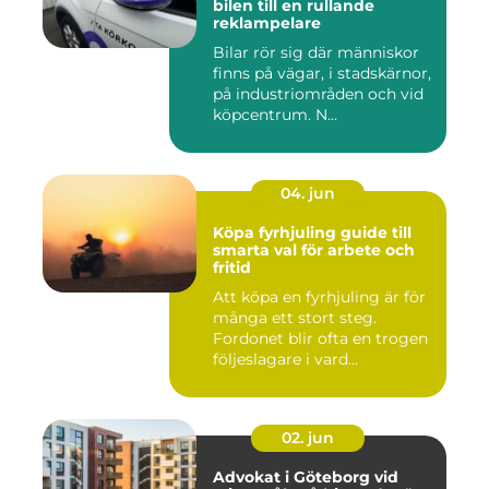
bilen till en rullande
reklampelare
Bilar rör sig där människor
finns på vägar, i stadskärnor,
på industriområden och vid
köpcentrum. N...
04. jun
Köpa fyrhjuling guide till
smarta val för arbete och
fritid
Att köpa en fyrhjuling är för
många ett stort steg.
Fordonet blir ofta en trogen
följeslagare i vard...
02. jun
Advokat i Göteborg vid