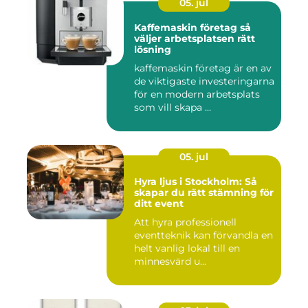
05. jul
Kaffemaskin företag så
väljer arbetsplatsen rätt
lösning
kaffemaskin företag är en av
de viktigaste investeringarna
för en modern arbetsplats
som vill skapa ...
05. jul
Hyra ljus i Stockholm: Så
skapar du rätt stämning för
ditt event
Att hyra professionell
eventteknik kan förvandla en
helt vanlig lokal till en
minnesvärd u...