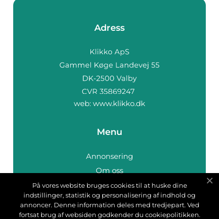
Adress
web:
www.klikko.dk
Menu
Annonsering
Om oss
Cookies
På vores website bruges cookies til at huske dine
indstillinger, statistik og personalisering af indhold og
Kontakta oss
annoncer. Denne information deles med tredjepart. Ved
Sitemap
fortsat brug af websiden godkender du cookiepolitikken.