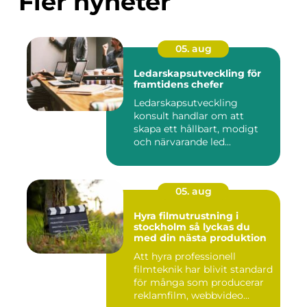
Fler nyheter
05. aug
Ledarskapsutveckling för
framtidens chefer
Ledarskapsutveckling
konsult handlar om att
skapa ett hållbart, modigt
och närvarande led...
05. aug
Hyra filmutrustning i
stockholm så lyckas du
med din nästa produktion
Att hyra professionell
filmteknik har blivit standard
för många som producerar
reklamfilm, webbvideo...