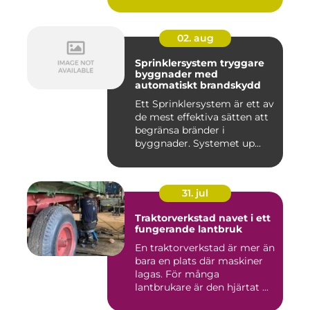
02. aug
Sprinklersystem tryggare
byggnader med
automatiskt brandskydd
Ett Sprinklersystem är ett av
de mest effektiva sätten att
begränsa bränder i
byggnader. Systemet up...
31. jul
Traktorverkstad navet i ett
fungerande lantbruk
En traktorverkstad är mer än
bara en plats där maskiner
lagas. För många
lantbrukare är den hjärtat ...