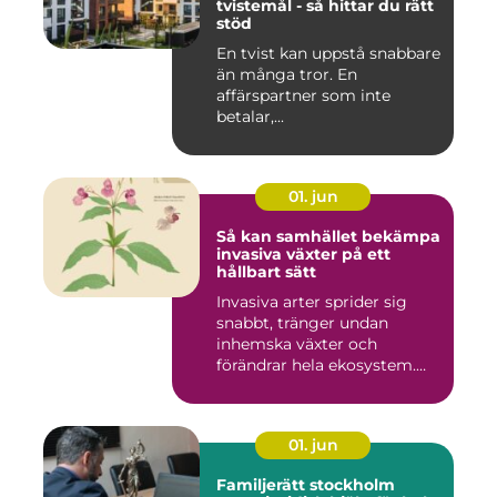
tvistemål - så hittar du rätt
stöd
En tvist kan uppstå snabbare
än många tror. En
affärspartner som inte
betalar,...
01. jun
Så kan samhället bekämpa
invasiva växter på ett
hållbart sätt
Invasiva arter sprider sig
snabbt, tränger undan
inhemska växter och
förändrar hela ekosystem.
Kommu...
01. jun
Familjerätt stockholm