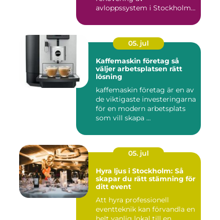
avloppssystem i Stockholm.
Denna ...
05. jul
Kaffemaskin företag så
väljer arbetsplatsen rätt
lösning
kaffemaskin företag är en av
de viktigaste investeringarna
för en modern arbetsplats
som vill skapa ...
05. jul
Hyra ljus i Stockholm: Så
skapar du rätt stämning för
ditt event
Att hyra professionell
eventteknik kan förvandla en
helt vanlig lokal till en