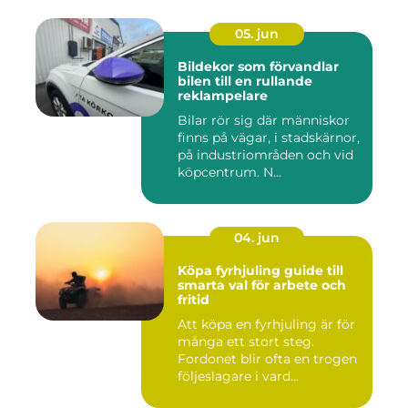
05. jun
Bildekor som förvandlar
bilen till en rullande
reklampelare
Bilar rör sig där människor
finns på vägar, i stadskärnor,
på industriområden och vid
köpcentrum. N...
04. jun
Köpa fyrhjuling guide till
smarta val för arbete och
fritid
Att köpa en fyrhjuling är för
många ett stort steg.
Fordonet blir ofta en trogen
följeslagare i vard...