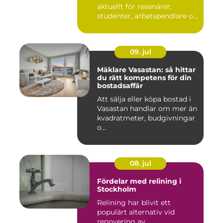
aktuellt för resenärer,
studenter, arbetspendlare o...
09. jul
Mäklare Vasastan: så hittar
du rätt kompetens för din
bostadsaffär
Att sälja eller köpa bostad i
Vasastan handlar om mer än
kvadratmeter, budgivningar
o...
08. jul
Fördelar med relining i
Stockholm
Relining har blivit ett
populärt alternativ vid
renovering av