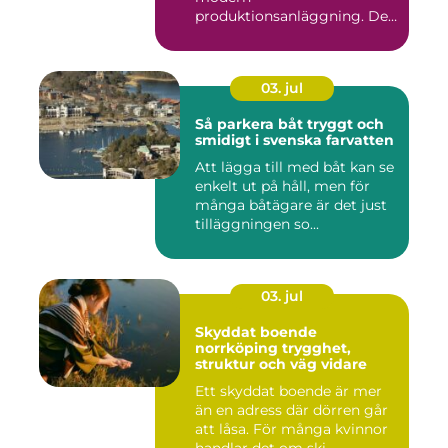
produktionsanläggning. De
flyttar v&...
03. jul
Så parkera båt tryggt och
smidigt i svenska farvatten
Att lägga till med båt kan se
enkelt ut på håll, men för
många båtägare är det just
tilläggningen so...
03. jul
Skyddat boende
norrköping trygghet,
struktur och väg vidare
Ett skyddat boende är mer
än en adress där dörren går
att låsa. För många kvinnor