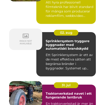
Att hyra professionell
filmteknik har blivit standard
för många som producerar
reklamfilm, webbvideo...
02. aug
Sprinklersystem tryggare
byggnader med
automatiskt brandskydd
Ett Sprinklersystem är ett av
de mest effektiva sätten att
begränsa bränder i
byggnader. Systemet up...
31. jul
Traktorverkstad navet i ett
fungerande lantbruk
En traktorverkstad är mer än