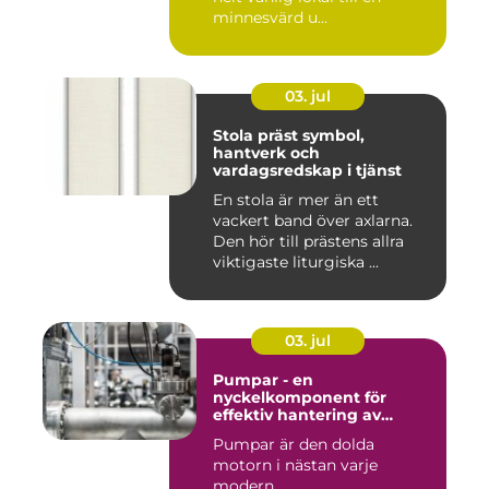
minnesvärd u...
03. jul
Stola präst symbol,
hantverk och
vardagsredskap i tjänst
En stola är mer än ett
vackert band över axlarna.
Den hör till prästens allra
viktigaste liturgiska ...
03. jul
Pumpar - en
nyckelkomponent för
effektiv hantering av
vätskor
Pumpar är den dolda
motorn i nästan varje
modern