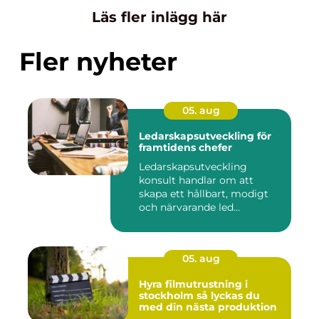
Läs fler inlägg här
Fler nyheter
05. aug
Ledarskapsutveckling för
framtidens chefer
Ledarskapsutveckling
konsult handlar om att
skapa ett hållbart, modigt
och närvarande led...
05. aug
Hyra filmutrustning i
stockholm så lyckas du
med din nästa produktion