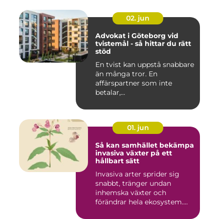
02. jun
Advokat i Göteborg vid
tvistemål - så hittar du rätt
stöd
En tvist kan uppstå snabbare
än många tror. En
affärspartner som inte
betalar,...
01. jun
Så kan samhället bekämpa
invasiva växter på ett
hållbart sätt
Invasiva arter sprider sig
snabbt, tränger undan
inhemska växter och
förändrar hela ekosystem.
Kommu...