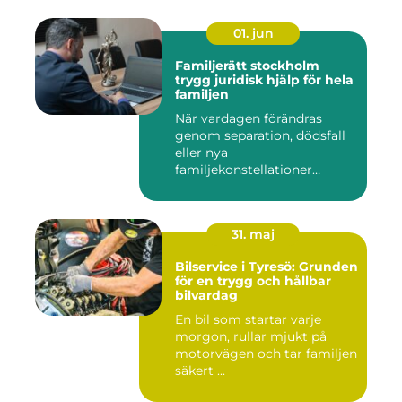
01. jun
Familjerätt stockholm
trygg juridisk hjälp för hela
familjen
När vardagen förändras
genom separation, dödsfall
eller nya
familjekonstellationer
uppstår ofta fråg...
31. maj
Bilservice i Tyresö: Grunden
för en trygg och hållbar
bilvardag
En bil som startar varje
morgon, rullar mjukt på
motorvägen och tar familjen
säkert ...