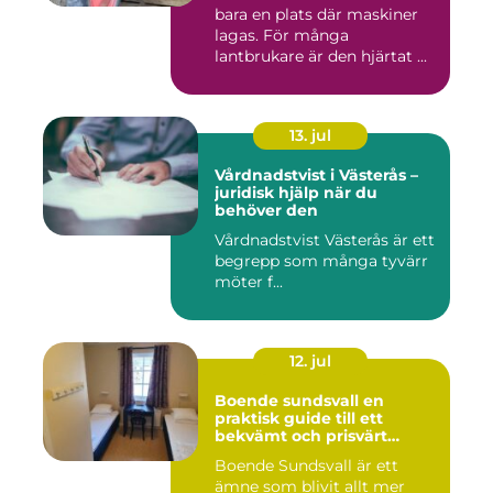
bara en plats där maskiner
lagas. För många
lantbrukare är den hjärtat ...
13. jul
Vårdnadstvist i Västerås –
juridisk hjälp när du
behöver den
Vårdnadstvist Västerås är ett
begrepp som många tyvärr
möter f...
12. jul
Boende sundsvall en
praktisk guide till ett
bekvämt och prisvärt
boende
Boende Sundsvall är ett
ämne som blivit allt mer