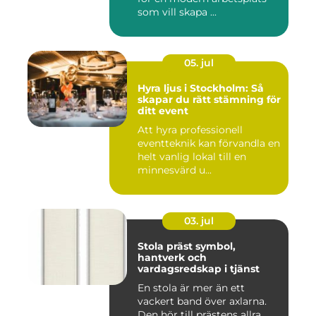
som vill skapa ...
05. jul
Hyra ljus i Stockholm: Så
skapar du rätt stämning för
ditt event
Att hyra professionell
eventteknik kan förvandla en
helt vanlig lokal till en
minnesvärd u...
03. jul
Stola präst symbol,
hantverk och
vardagsredskap i tjänst
En stola är mer än ett
vackert band över axlarna.
Den hör till prästens allra