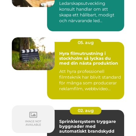
Ledarskapsutveckling
konsult handlar om att
skapa ett hållbart, modigt
och närvarande led...
05. aug
Hyra filmutrustning i
stockholm så lyckas du
med din nästa produktion
Att hyra professionell
filmteknik har blivit standard
för många som producerar
reklamfilm, webbvideo...
02. aug
Sprinklersystem tryggare
byggnader med
automatiskt brandskydd