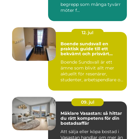
begrepp som många tyvärr
möter f...
12. jul
Boende sundsvall en
praktisk guide till ett
bekvämt och prisvärt
boende
Boende Sundsvall är ett
ämne som blivit allt mer
aktuellt för resenärer,
studenter, arbetspendlare o...
09. jul
Mäklare Vasastan: så hittar
du rätt kompetens för din
bostadsaffär
Att sälja eller köpa bostad i
Vasastan handlar om mer än