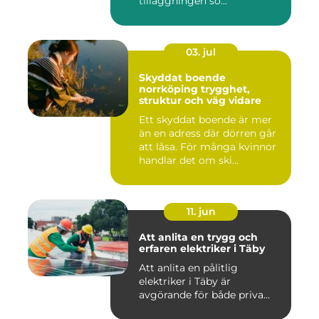
tilläggningen so...
03. jul
Skyddat boende
norrköping trygghet,
struktur och väg vidare
Ett skyddat boende är mer
än en adress där dörren går
att låsa. För många kvinnor
handlar det om ski...
11. jun
Att anlita en trygg och
erfaren elektriker i Täby
Att anlita en pålitlig
elektriker i Täby är
avgörande för både priva...