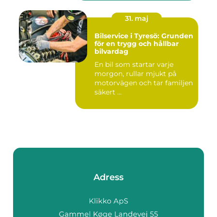
31. maj
Bilservice i Tyresö: Grunden
för en trygg och hållbar
bilvardag
En bil som startar varje
morgon, rullar mjukt på
motorvägen och tar familjen
säkert ...
Adress