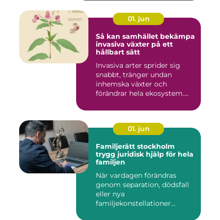
01. jun
Så kan samhället bekämpa
invasiva växter på ett
hållbart sätt
Invasiva arter sprider sig
snabbt, tränger undan
inhemska växter och
förändrar hela ekosystem.
Kommu...
01. jun
Familjerätt stockholm
trygg juridisk hjälp för hela
familjen
När vardagen förändras
genom separation, dödsfall
eller nya
familjekonstellationer
uppstår ofta fråg...