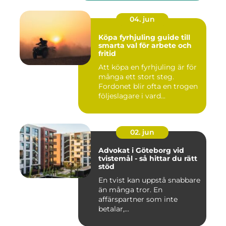
04. jun
Köpa fyrhjuling guide till
smarta val för arbete och
fritid
Att köpa en fyrhjuling är för
många ett stort steg.
Fordonet blir ofta en trogen
följeslagare i vard...
02. jun
Advokat i Göteborg vid
tvistemål - så hittar du rätt
stöd
En tvist kan uppstå snabbare
än många tror. En
affärspartner som inte
betalar,...