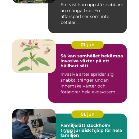
En tvist kan uppstå snabbare
än många tror. En
affärspartner som inte
betalar,...
01. jun
Så kan samhället bekämpa
invasiva växter på ett
hållbart sätt
Invasiva arter sprider sig
snabbt, tränger undan
inhemska växter och
förändrar hela ekosystem.
Kommu...
01. jun
Familjerätt stockholm
trygg juridisk hjälp för hela
familjen