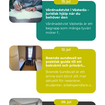
13. jul
Vårdnadstvist i Västerås –
juridisk hjälp när du
behöver den
Vårdnadstvist Västerås är ett
begrepp som många tyvärr
möter f...
12. jul
Boende sundsvall en
praktisk guide till ett
bekvämt och prisvärt
boende
Boende Sundsvall är ett
ämne som blivit allt mer
aktuellt för resenärer,
studenter, arbetspendlare o...
09. jul