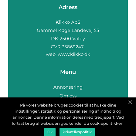
Adress
web:
www.klikko.dk
Menu
Annonsering
Om oss
Cookies
På vores website bruges cookies til at huske dine
indstillinger, statistik og personalisering af indhold og
Kontakta oss
annoncer. Denne information deles med tredjepart. Ved
Sitemap
fortsat brug af websiden godkender du cookiepolitikken.
Ok
Privatlivspolitik