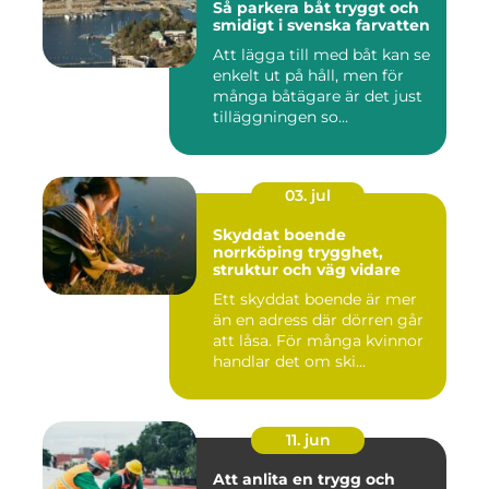
Så parkera båt tryggt och
smidigt i svenska farvatten
Att lägga till med båt kan se
enkelt ut på håll, men för
många båtägare är det just
tilläggningen so...
03. jul
Skyddat boende
norrköping trygghet,
struktur och väg vidare
Ett skyddat boende är mer
än en adress där dörren går
att låsa. För många kvinnor
handlar det om ski...
11. jun
Att anlita en trygg och