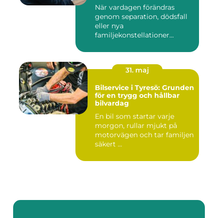
När vardagen förändras
genom separation, dödsfall
eller nya
familjekonstellationer
uppstår ofta fråg...
31. maj
Bilservice i Tyresö: Grunden
för en trygg och hållbar
bilvardag
En bil som startar varje
morgon, rullar mjukt på
motorvägen och tar familjen
säkert ...