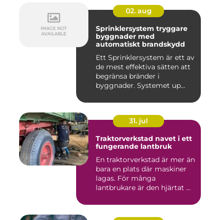
02. aug
Sprinklersystem tryggare
byggnader med
automatiskt brandskydd
Ett Sprinklersystem är ett av
de mest effektiva sätten att
begränsa bränder i
byggnader. Systemet up...
31. jul
Traktorverkstad navet i ett
fungerande lantbruk
En traktorverkstad är mer än
bara en plats där maskiner
lagas. För många
lantbrukare är den hjärtat ...