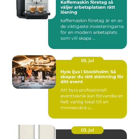
Kaffemaskin företag så
väljer arbetsplatsen rätt
lösning
kaffemaskin företag är en av
de viktigaste investeringarna
för en modern arbetsplats
som vill skapa ...
05. jul
Hyra ljus i Stockholm: Så
skapar du rätt stämning för
ditt event
Att hyra professionell
eventteknik kan förvandla en
helt vanlig lokal till en
minnesvärd u...
03. jul