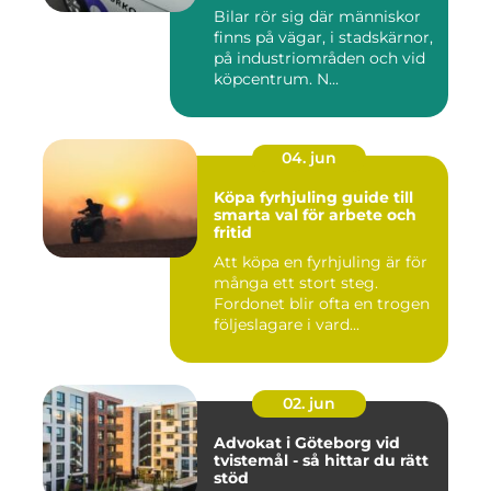
Bilar rör sig där människor
finns på vägar, i stadskärnor,
på industriområden och vid
köpcentrum. N...
04. jun
Köpa fyrhjuling guide till
smarta val för arbete och
fritid
Att köpa en fyrhjuling är för
många ett stort steg.
Fordonet blir ofta en trogen
följeslagare i vard...
02. jun
Advokat i Göteborg vid
tvistemål - så hittar du rätt
stöd