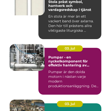
Stola präst symbol,
hantverk och
vardagsredskap i tjänst
En stola är mer än ett
vackert band över axlarna.
Den hör till prästens allra
viktigaste liturgiska ...
03. jul
Pumpar - en
nyckelkomponent för
effektiv hantering av
vätskor
Pumpar är den dolda
motorn i nästan varje
modern
produktionsanläggning. De
flyttar v&...
03. jul