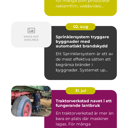
för många som producerar
reklamfilm, webbvideo...
02. aug
Sprinklersystem tryggare
byggnader med
automatiskt brandskydd
Ett Sprinklersystem är ett av
de mest effektiva sätten att
begränsa bränder i
byggnader. Systemet up...
31. jul
Traktorverkstad navet i ett
fungerande lantbruk
En traktorverkstad är mer än
bara en plats där maskiner
lagas. För många