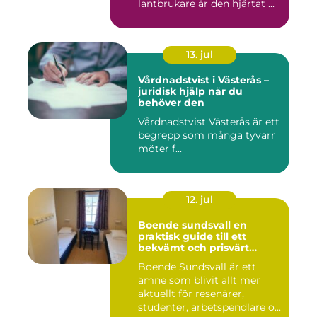
lantbrukare är den hjärtat ...
13. jul
Vårdnadstvist i Västerås –
juridisk hjälp när du
behöver den
Vårdnadstvist Västerås är ett
begrepp som många tyvärr
möter f...
12. jul
Boende sundsvall en
praktisk guide till ett
bekvämt och prisvärt
boende
Boende Sundsvall är ett
ämne som blivit allt mer
aktuellt för resenärer,
studenter, arbetspendlare o...