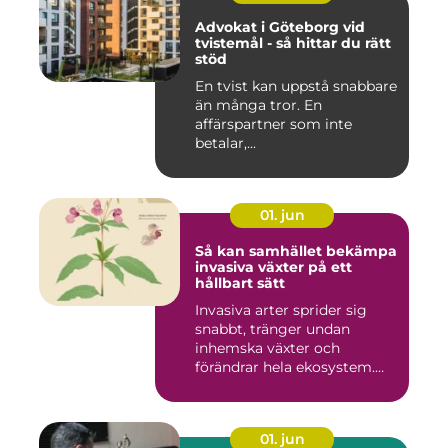
Advokat i Göteborg vid
tvistemål - så hittar du rätt
stöd
En tvist kan uppstå snabbare
än många tror. En
affärspartner som inte
betalar,...
01. jun
Så kan samhället bekämpa
invasiva växter på ett
hållbart sätt
Invasiva arter sprider sig
snabbt, tränger undan
inhemska växter och
förändrar hela ekosystem.
Kommu...
01. jun