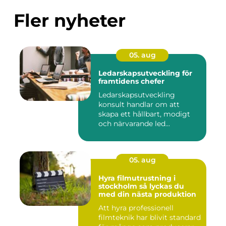
Fler nyheter
05. aug
Ledarskapsutveckling för
framtidens chefer
Ledarskapsutveckling
konsult handlar om att
skapa ett hållbart, modigt
och närvarande led...
05. aug
Hyra filmutrustning i
stockholm så lyckas du
med din nästa produktion
Att hyra professionell
filmteknik har blivit standard