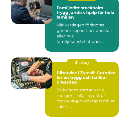
Familjerätt stockholm
trygg juridisk hjälp för hela
familjen
När vardagen förändras
genom separation, dödsfall
eller nya
familjekonstellationer
uppstår ofta fråg...
31. maj
Bilservice i Tyresö: Grunden
för en trygg och hållbar
bilvardag
En bil som startar varje
morgon, rullar mjukt på
motorvägen och tar familjen
säkert ...