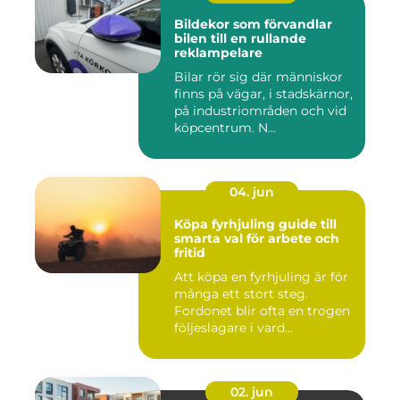
Bildekor som förvandlar
bilen till en rullande
reklampelare
Bilar rör sig där människor
finns på vägar, i stadskärnor,
på industriområden och vid
köpcentrum. N...
04. jun
Köpa fyrhjuling guide till
smarta val för arbete och
fritid
Att köpa en fyrhjuling är för
många ett stort steg.
Fordonet blir ofta en trogen
följeslagare i vard...
02. jun