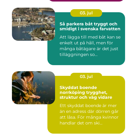
03. jul
Så parkera båt tryggt och
smidigt i svenska farvatten
Att lägga till med båt kan se
enkelt ut på håll, men för
många båtägare är det just
tilläggningen so...
03. jul
Skyddat boende
norrköping trygghet,
struktur och väg vidare
Ett skyddat boende är mer
än en adress där dörren går
att låsa. För många kvinnor
handlar det om ski...