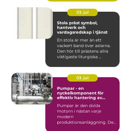
03. jul
Stola präst symbol,
hantverk och
vardagsredskap i tjänst
En stola är mer än ett
vackert band över axlarna.
Den hör till prästens allra
viktigaste liturgiska ...
03. jul
Pumpar - en
nyckelkomponent för
effektiv hantering av
vätskor
Pumpar är den dolda
motorn i nästan varje
modern
produktionsanläggning. De
flyttar v&...