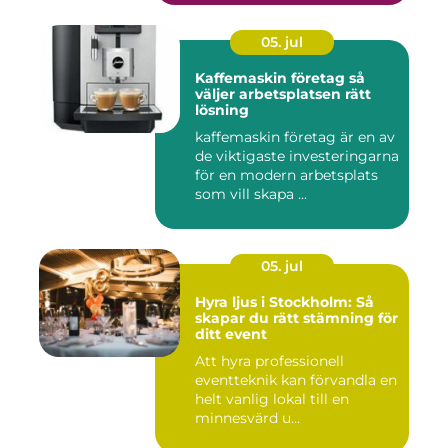
05. jul
Kaffemaskin företag så
väljer arbetsplatsen rätt
lösning
kaffemaskin företag är en av
de viktigaste investeringarna
för en modern arbetsplats
som vill skapa ...
05. jul
Hyra ljus i Stockholm: Så
skapar du rätt stämning för
ditt event
Att hyra professionell
eventteknik kan förvandla en
helt vanlig lokal till en
minnesvärd u...