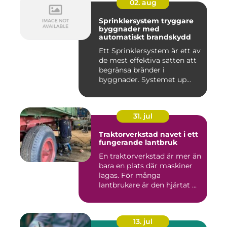
02. aug
Sprinklersystem tryggare
byggnader med
automatiskt brandskydd
Ett Sprinklersystem är ett av
de mest effektiva sätten att
begränsa bränder i
byggnader. Systemet up...
31. jul
Traktorverkstad navet i ett
fungerande lantbruk
En traktorverkstad är mer än
bara en plats där maskiner
lagas. För många
lantbrukare är den hjärtat ...
13. jul