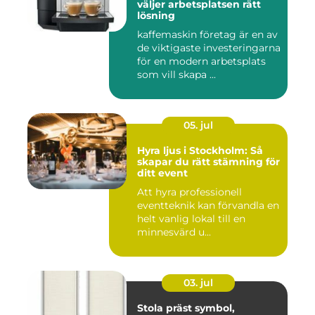
väljer arbetsplatsen rätt
lösning
kaffemaskin företag är en av
de viktigaste investeringarna
för en modern arbetsplats
som vill skapa ...
05. jul
Hyra ljus i Stockholm: Så
skapar du rätt stämning för
ditt event
Att hyra professionell
eventteknik kan förvandla en
helt vanlig lokal till en
minnesvärd u...
03. jul
Stola präst symbol,