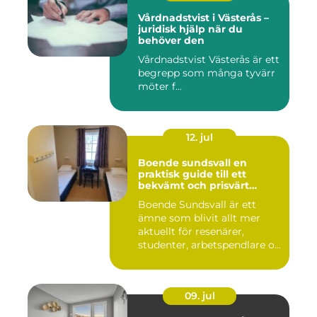
Vårdnadstvist i Västerås –
juridisk hjälp när du
behöver den
Vårdnadstvist Västerås är ett
begrepp som många tyvärr
möter f...
12. jul
Boende sundsvall en
praktisk guide till ett
bekvämt och prisvärt
boende
Boende Sundsvall är ett
ämne som blivit allt mer
aktuellt för resenärer,
studenter, arbetspendlare o...
09. jul