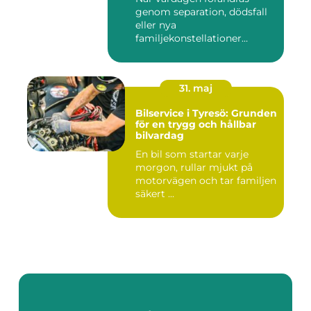
genom separation, dödsfall
eller nya
familjekonstellationer
uppstår ofta fråg...
31. maj
Bilservice i Tyresö: Grunden
för en trygg och hållbar
bilvardag
En bil som startar varje
morgon, rullar mjukt på
motorvägen och tar familjen
säkert ...