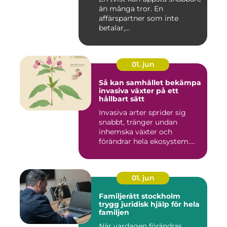
än många tror. En
affärspartner som inte
betalar,...
01. jun
Så kan samhället bekämpa
invasiva växter på ett
hållbart sätt
Invasiva arter sprider sig
snabbt, tränger undan
inhemska växter och
förändrar hela ekosystem.
Kommu...
01. jun
Familjerätt stockholm
trygg juridisk hjälp för hela
familjen
När vardagen förändras