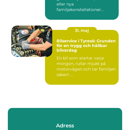
eller nya
familjekonstellationer
uppstår ofta fråg...
31. maj
Bilservice i Tyresö: Grunden
för en trygg och hållbar
bilvardag
En bil som startar varje
morgon, rullar mjukt på
motorvägen och tar familjen
säkert ...
Adress