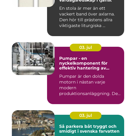
En stola är mer än ett
vackert band över axlarna.
Den hör till prästens allra
viktigaste liturgiska ...
03. jul
Pumpar - en
nyckelkomponent för
effektiv hantering av
vätskor
Pumpar är den dolda
motorn i nästan varje
modern
produktionsanläggning. De
flyttar v&...
03. jul
Så parkera båt tryggt och
smidigt i svenska farvatten