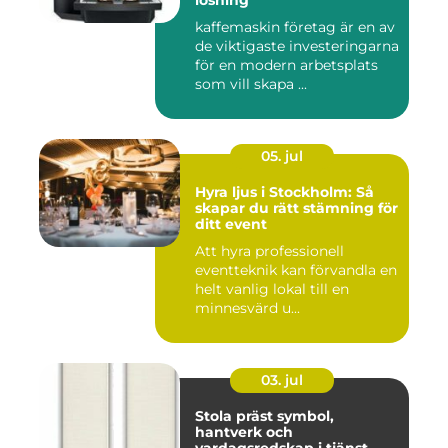
kaffemaskin företag är en av
de viktigaste investeringarna
för en modern arbetsplats
som vill skapa ...
05. jul
Hyra ljus i Stockholm: Så
skapar du rätt stämning för
ditt event
Att hyra professionell
eventteknik kan förvandla en
helt vanlig lokal till en
minnesvärd u...
03. jul
Stola präst symbol,
hantverk och
vardagsredskap i tjänst