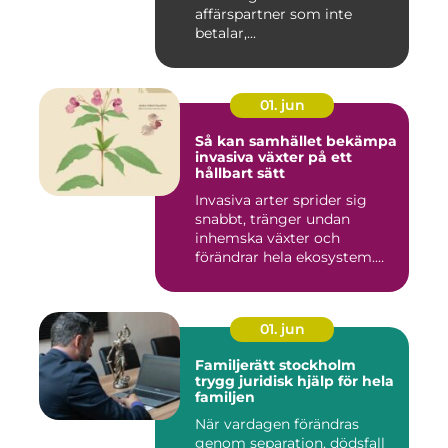
affärspartner som inte
betalar,...
01. jun
Så kan samhället bekämpa
invasiva växter på ett
hållbart sätt
Invasiva arter sprider sig
snabbt, tränger undan
inhemska växter och
förändrar hela ekosystem.
Kommu...
01. jun
Familjerätt stockholm
trygg juridisk hjälp för hela
familjen
När vardagen förändras
genom separation, dödsfall