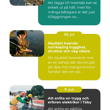
Att lägga till med båt kan se
enkelt ut på håll, men för
många båtägare är det just
tilläggningen so...
03. jul
Skyddat boende
norrköping trygghet,
struktur och väg vidare
Ett skyddat boende är mer
än en adress där dörren går
att låsa. För många kvinnor
handlar det om ski...
11. jun
Att anlita en trygg och
erfaren elektriker i Täby
Att anlita en pålitlig