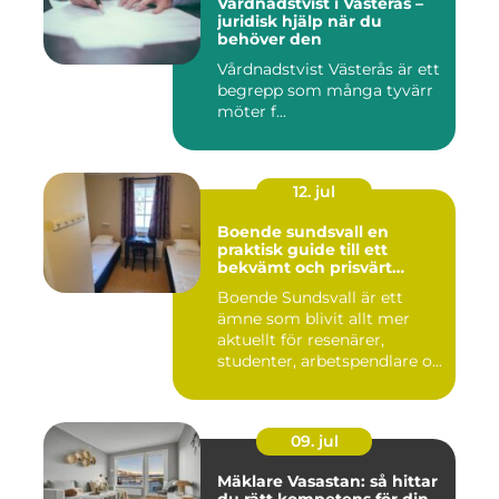
Vårdnadstvist i Västerås –
juridisk hjälp när du
behöver den
Vårdnadstvist Västerås är ett
begrepp som många tyvärr
möter f...
12. jul
Boende sundsvall en
praktisk guide till ett
bekvämt och prisvärt
boende
Boende Sundsvall är ett
ämne som blivit allt mer
aktuellt för resenärer,
studenter, arbetspendlare o...
09. jul
Mäklare Vasastan: så hittar
du rätt kompetens för din