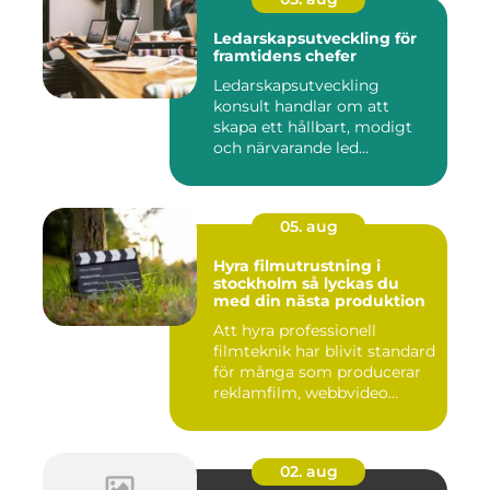
Ledarskapsutveckling för
framtidens chefer
Ledarskapsutveckling
konsult handlar om att
skapa ett hållbart, modigt
och närvarande led...
05. aug
Hyra filmutrustning i
stockholm så lyckas du
med din nästa produktion
Att hyra professionell
filmteknik har blivit standard
för många som producerar
reklamfilm, webbvideo...
02. aug