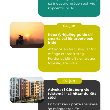
på industriområden och vid
köpcentrum. N...
04. jun
Köpa fyrhjuling guide till
smarta val för arbete och
fritid
Att köpa en fyrhjuling är för
många ett stort steg.
Fordonet blir ofta en trogen
följeslagare i vard...
02. jun
Advokat i Göteborg vid
tvistemål - så hittar du rätt
stöd
En tvist kan uppstå snabbare
än många tror. En