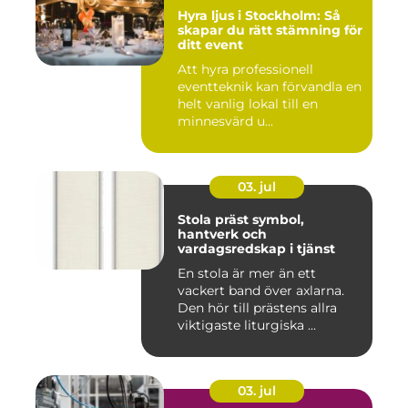
Hyra ljus i Stockholm: Så
skapar du rätt stämning för
ditt event
Att hyra professionell
eventteknik kan förvandla en
helt vanlig lokal till en
minnesvärd u...
03. jul
Stola präst symbol,
hantverk och
vardagsredskap i tjänst
En stola är mer än ett
vackert band över axlarna.
Den hör till prästens allra
viktigaste liturgiska ...
03. jul