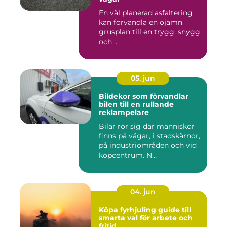
En väl planerad asfaltering
kan förvandla en ojämn
grusplan till en trygg, snygg
och ...
05. jun
Bildekor som förvandlar
bilen till en rullande
reklampelare
Bilar rör sig där människor
finns på vägar, i stadskärnor,
på industriområden och vid
köpcentrum. N...
04. jun
Köpa fyrhjuling guide till
smarta val för arbete och
fritid