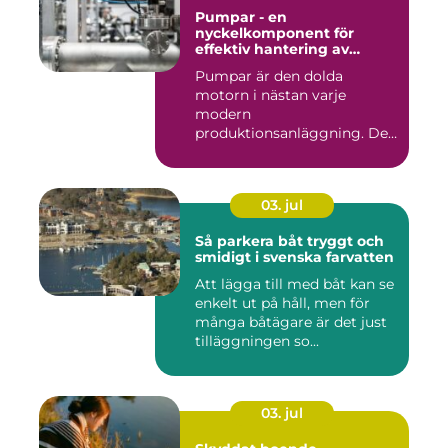
Pumpar - en
nyckelkomponent för
effektiv hantering av
vätskor
Pumpar är den dolda
motorn i nästan varje
modern
produktionsanläggning. De
flyttar v&...
03. jul
Så parkera båt tryggt och
smidigt i svenska farvatten
Att lägga till med båt kan se
enkelt ut på håll, men för
många båtägare är det just
tilläggningen so...
03. jul