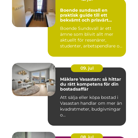
Boende sundsvall en
praktisk guide till ett
bekvämt och prisvärt
boende
Boende Sundsvall är ett
ämne som blivit allt mer
aktuellt för resenärer,
studenter, arbetspendlare o...
09. jul
Mäklare Vasastan: så hittar
du rätt kompetens för din
bostadsaffär
Att sälja eller köpa bostad i
Vasastan handlar om mer än
kvadratmeter, budgivningar
o...
08. jul