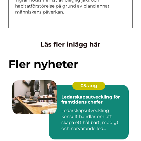
Tigrar hotas främst av olaglig jakt och
habitatförstörelse på grund av bland annat
människans påverkan.
Läs fler inlägg här
Fler nyheter
05. aug
Ledarskapsutveckling för
framtidens chefer
Ledarskapsutveckling
konsult handlar om att
skapa ett hållbart, modigt
och närvarande led...