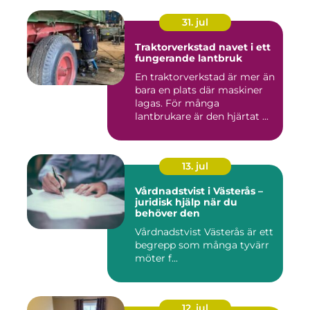
31. jul
Traktorverkstad navet i ett
fungerande lantbruk
En traktorverkstad är mer än
bara en plats där maskiner
lagas. För många
lantbrukare är den hjärtat ...
13. jul
Vårdnadstvist i Västerås –
juridisk hjälp när du
behöver den
Vårdnadstvist Västerås är ett
begrepp som många tyvärr
möter f...
12. jul