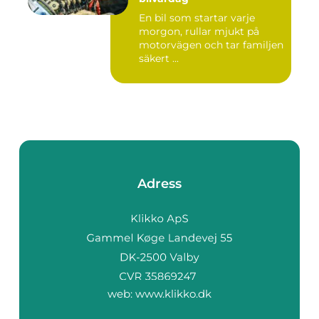
En bil som startar varje
morgon, rullar mjukt på
motorvägen och tar familjen
säkert ...
Adress
web:
www.klikko.dk