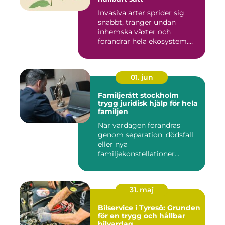
Invasiva arter sprider sig
snabbt, tränger undan
inhemska växter och
förändrar hela ekosystem.
Kommu...
01. jun
Familjerätt stockholm
trygg juridisk hjälp för hela
familjen
När vardagen förändras
genom separation, dödsfall
eller nya
familjekonstellationer
uppstår ofta fråg...
31. maj
Bilservice i Tyresö: Grunden
för en trygg och hållbar
bilvardag