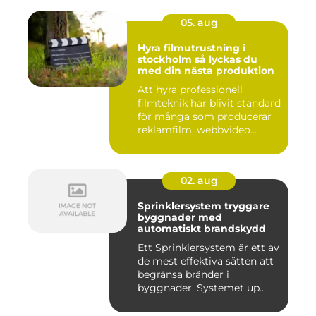
05. aug
Hyra filmutrustning i
stockholm så lyckas du
med din nästa produktion
Att hyra professionell
filmteknik har blivit standard
för många som producerar
reklamfilm, webbvideo...
02. aug
Sprinklersystem tryggare
byggnader med
automatiskt brandskydd
Ett Sprinklersystem är ett av
de mest effektiva sätten att
begränsa bränder i
byggnader. Systemet up...