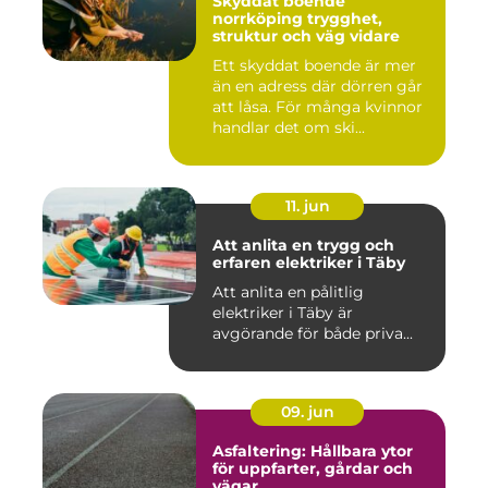
Skyddat boende
norrköping trygghet,
struktur och väg vidare
Ett skyddat boende är mer
än en adress där dörren går
att låsa. För många kvinnor
handlar det om ski...
11. jun
Att anlita en trygg och
erfaren elektriker i Täby
Att anlita en pålitlig
elektriker i Täby är
avgörande för både priva...
09. jun
Asfaltering: Hållbara ytor
för uppfarter, gårdar och
vägar