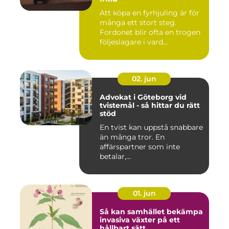
Att köpa en fyrhjuling är för
många ett stort steg.
Fordonet blir ofta en trogen
följeslagare i vard...
02. jun
Advokat i Göteborg vid
tvistemål - så hittar du rätt
stöd
En tvist kan uppstå snabbare
än många tror. En
affärspartner som inte
betalar,...
01. jun
Så kan samhället bekämpa
invasiva växter på ett
hållbart sätt