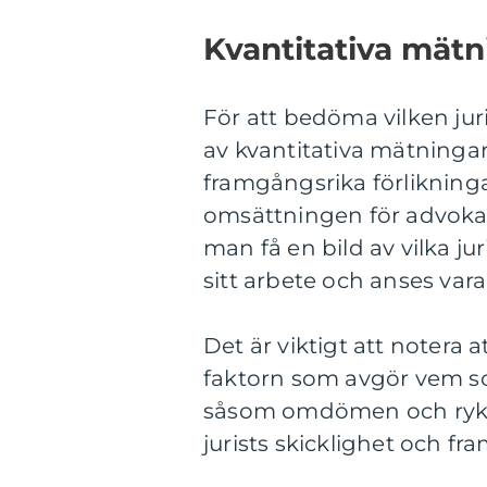
Kvantitativa mätn
För att bedöma vilken ju
av kvantitativa mätninga
framgångsrika förlikninga
omsättningen för advoka
man få en bild av vilka j
sitt arbete och anses vara
Det är viktigt att notera 
faktorn som avgör vem som
såsom omdömen och rykte,
jurists skicklighet och f