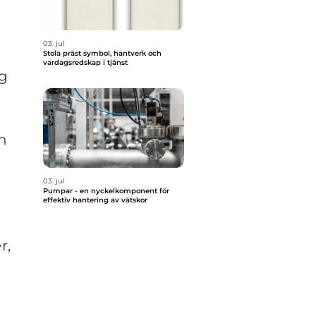
03. jul
Stola präst symbol, hantverk och
vardagsredskap i tjänst
ig
n
03. jul
Pumpar - en nyckelkomponent för
effektiv hantering av vätskor
r,