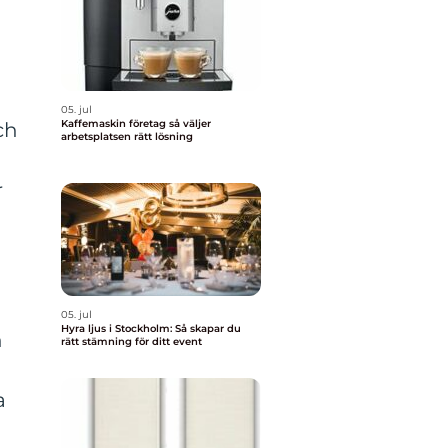
h
05. jul
Kaffemaskin företag så väljer
ch
arbetsplatsen rätt lösning
r
05. jul
Hyra ljus i Stockholm: Så skapar du
n
rätt stämning för ditt event
a