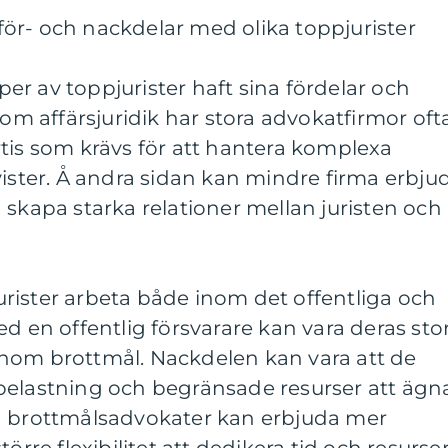
ör- och nackdelar med olika toppjurister
yper av toppjurister haft sina fördelar och
nom affärsjuridik har stora advokatfirmor oft
tis som krävs för att hantera komplexa
vister. Å andra sidan kan mindre firma erbju
 skapa starka relationer mellan juristen och
rister arbeta både inom det offentliga och
ed en offentlig försvarare kan vara deras sto
nom brottmål. Nackdelen kan vara att de
belastning och begränsade resurser att ägn
vata brottmålsadvokater kan erbjuda mer