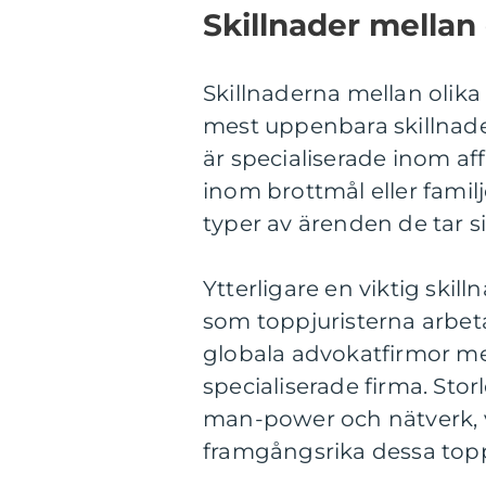
Skillnader mellan 
Skillnaderna mellan olika
mest uppenbara skillnader
är specialiserade inom af
inom brottmål eller famil
typer av ärenden de tar si
Ytterligare en viktig ski
som toppjuristerna arbetar
globala advokatfirmor me
specialiserade firma. Sto
man-power och nätverk, v
framgångsrika dessa toppj