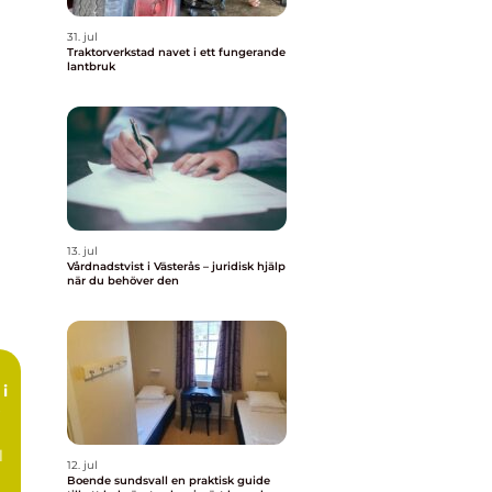
31. jul
Traktorverkstad navet i ett fungerande
lantbruk
13. jul
Vårdnadstvist i Västerås – juridisk hjälp
när du behöver den
i
l
12. jul
Boende sundsvall en praktisk guide