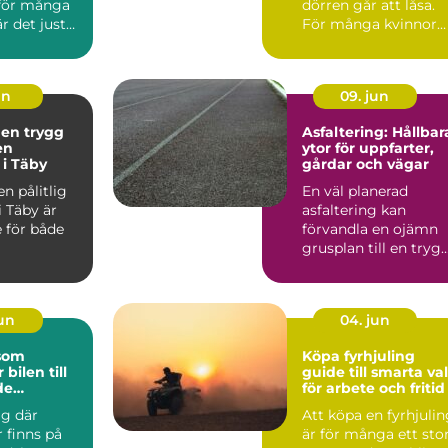
 för många
dörren går att låsa.
r det just
För många kvinnor
en so...
handlar det om ski...
un
09. jun
 en trygg
Asfaltering: Hållbar
en
ytor för uppfarter,
 i Täby
gårdar och vägar
en pålitlig
En väl planerad
i Täby är
asfaltering kan
 för både
förvandla en ojämn
grusplan till en trygg
snygg och ...
jun
04. jun
 som
Köpa fyrhjuling
 bilen till
guide till smarta val
de
för arbete och fritid
lare
ig där
Att köpa en fyrhjuli
inns på
är för många ett sto