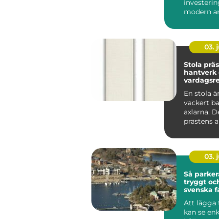
investerin
modern ar
som vill sk
03. j
Stola präst symb
hantverk
vardagsre
tjänst
En stola ä
vackert b
axlarna. De
prästens a
viktigaste 
03. j
Så parker
tryggt oc
svenska f
Att lägga 
kan se enk