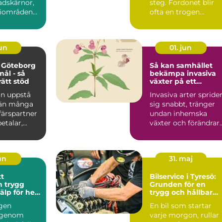
tadskärnor,
steg. Fordonet blir
riområden
ofta en trogen
öpcentrum.
följeslagare i vard...
jun
01. jun
 Göteborg
Så kan samhället
mål - så
bekämpa invasiva
rätt stöd
växter på ett
hållbart sätt
an uppstå
Invasiva arter spride
 än många
sig snabbt, tränger
ffärspartner
undan inhemska
talar,...
växter och förändrar
hela ekosystem.
Kommu...
jun
31. maj
tt
Bilservice i Tyresö:
gg
Grunden för en
jälp för hela
trygg och hållbar
bilvardag
gen
En bil som startar
 genom
varje morgon, rullar