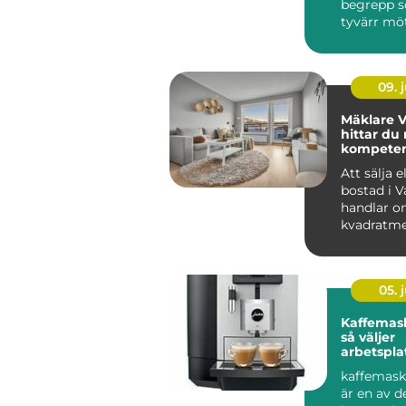
begrepp 
tyvärr möte
09. j
Mäklare V
hittar du 
kompetens
bostadsaf
Att sälja e
bostad i V
handlar o
kvadratme
budgivning
05. j
Kaffemask
så väljer
arbetspla
lösning
kaffemask
är en av d