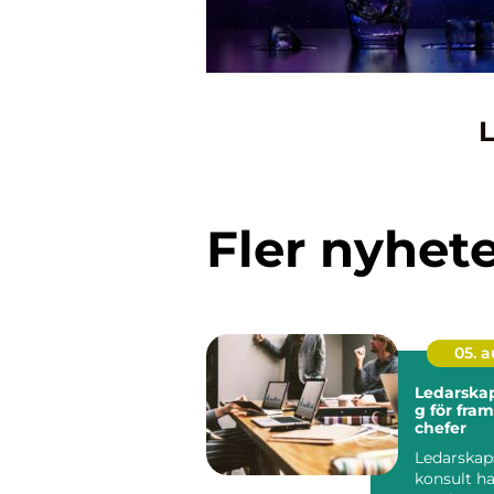
L
Fler nyhet
05. 
Ledarskap
g för fra
chefer
Ledarskap
konsult h