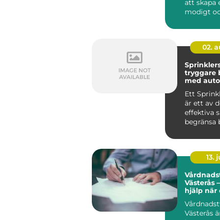
att skapa e
modigt o
närvarande
02. 
Sprinkler
tryggare
med auto
brandsky
Ett Sprin
är ett av 
effektiva 
begränsa 
byggnader
up...
13. j
Vårdnadst
Västerås –
hjälp när
den
Vårdnadst
Västerås ä