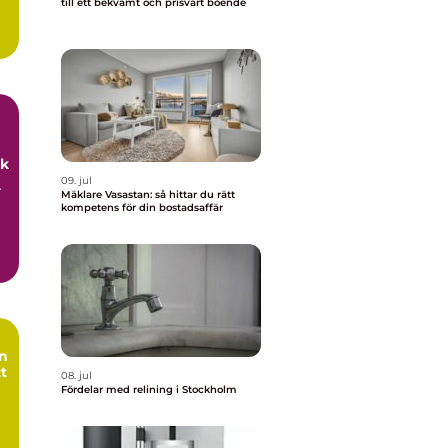
till ett bekvämt och prisvärt boende
uk
09. jul
r
Mäklare Vasastan: så hittar du rätt
kompetens för din bostadsaffär
tt
08. jul
Fördelar med relining i Stockholm