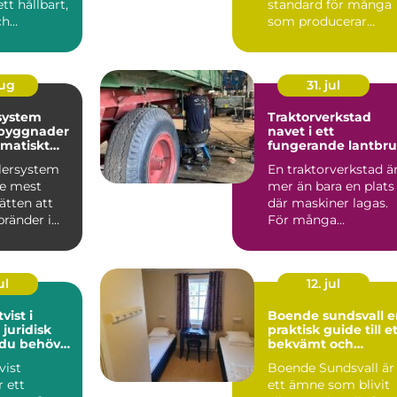
tt hållbart,
standard för många
ch
som producerar
 led...
reklamfilm,
webbvideo...
aug
31. jul
system
Traktorverkstad
 byggnader
navet i ett
matiskt
fungerande lantbr
dd
klersystem
En traktorverkstad ä
de mest
mer än bara en plats
sätten att
där maskiner lagas.
bränder i
För många
. Systemet
lantbrukare är den
hjärtat ...
ul
12. jul
vist i
Boende sundsvall en
 juridisk
praktisk guide till e
 du behöver
bekvämt och
prisvärt boende
vist
Boende Sundsvall är
r ett
ett ämne som blivit