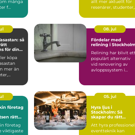
som många
allt mer aktuellt för
r f...
resenärer, studenter,
arbetspendlare o...
ul
08. jul
asastan: så
Fördelar med
rätt
relining i Stockhol
 för din
Relining har blivit et
fär
ller köpa
populärt alternativ
asastan
vid renovering av
m mer än
avloppssystem i
ter,
Stockholm. Denna ...
ar o...
ul
05. jul
in företag
Hyra ljus i
Stockholm: Så
tsen rätt
skapar du rätt
stämning för ditt
in företag
Att hyra professionel
event
e viktigaste
eventteknik kan