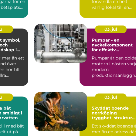
garna för en
förvandla en helt
betsplats
vanlig lokal till en
apa ...
minnesvärd u...
ul
03. jul
ol,
Pumpar - en
 och
nyckelkomponent
dskap i
för effektiv
hantering av vätsko
r mer än ett
Pumpar är den dold
and över
motorn i nästan varj
n hör till
modern
llra
produktionsanläggn
liturgiska ...
ng. De flyttar v&...
ul
03. jul
a båt
Skyddat boende
h smidigt i
norrköping
arvatten
trygghet, struktur
och väg vidare
till med båt
Ett skyddat boende 
elt ut på
mer än en adress dä