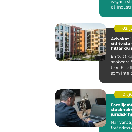
vägar, i s
på indust
och vid k
N...
02. 
Advokat i
vid tviste
hittar du 
En tvist k
snabbare
tror. En a
som inte be
01. 
Familjerä
stockholm try
juridisk h
familjen
När varda
förändras