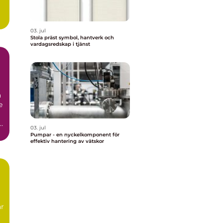
03. jul
Stola präst symbol, hantverk och
vardagsredskap i tjänst
r
a
e
i
03. jul
Pumpar - en nyckelkomponent för
effektiv hantering av vätskor
är
r