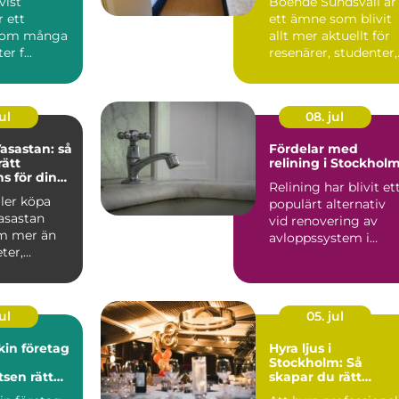
vist
Boende Sundsvall är
r ett
ett ämne som blivit
som många
allt mer aktuellt för
r f...
resenärer, studenter,
arbetspendlare o...
ul
08. jul
asastan: så
Fördelar med
rätt
relining i Stockhol
 för din
Relining har blivit et
fär
ller köpa
populärt alternativ
asastan
vid renovering av
m mer än
avloppssystem i
ter,
Stockholm. Denna ...
ar o...
ul
05. jul
in företag
Hyra ljus i
Stockholm: Så
tsen rätt
skapar du rätt
stämning för ditt