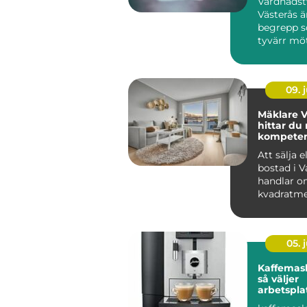
Vårdnadst
Västerås ä
begrepp 
tyvärr möte
09. j
Mäklare V
hittar du 
kompetens
bostadsaf
Att sälja e
bostad i V
handlar o
kvadratme
budgivning
05. j
Kaffemask
så väljer
arbetspla
lösning