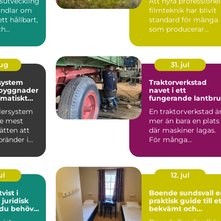
sutveckling
Att hyra professionel
andlar om
filmteknik har blivit
tt hållbart,
standard för många
ch
som producerar
 led...
reklamfilm,
webbvideo...
aug
31. jul
system
Traktorverkstad
 byggnader
navet i ett
matiskt
fungerande lantbr
dd
klersystem
En traktorverkstad ä
de mest
mer än bara en plats
sätten att
där maskiner lagas.
bränder i
För många
. Systemet
lantbrukare är den
hjärtat ...
ul
12. jul
vist i
Boende sundsvall en
 juridisk
praktisk guide till e
 du behöver
bekvämt och
prisvärt boende