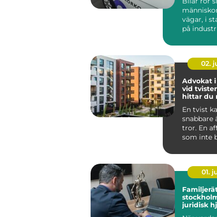
Bilar rör s
människor f
vägar, i s
på indust
och vid k
N...
02. 
Advokat i
vid tviste
hittar du 
En tvist k
snabbare
tror. En a
som inte be
01. 
Familjerä
stockholm try
juridisk h
familjen