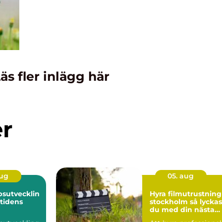
äs fler inlägg här
er
aug
05. aug
sutvecklin
Hyra filmutrustning 
mtidens
stockholm så lyckas
du med din nästa
produktion