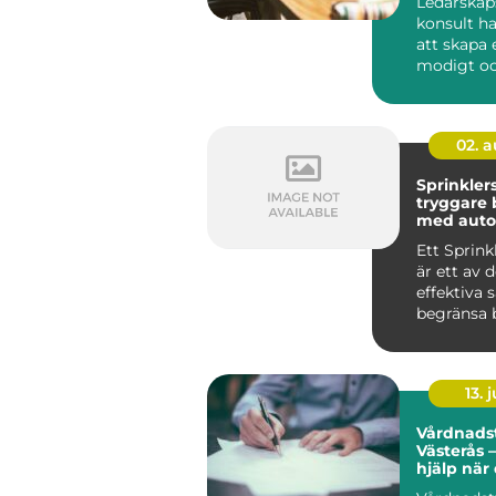
Ledarskap
konsult h
att skapa e
modigt o
närvarande
02. 
Sprinkler
tryggare
med auto
brandsky
Ett Sprin
är ett av 
effektiva 
begränsa 
byggnader
up...
13. j
Vårdnadst
Västerås –
hjälp när
den