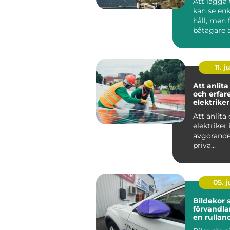
Att lägga 
kan se enk
håll, men
båtägare ä
tilläggning
11. j
Att anlita
och erfar
elektriker
Att anlita 
elektriker 
avgörande
priva...
05. 
Bildekor
förvandlar
en rullan
reklampe