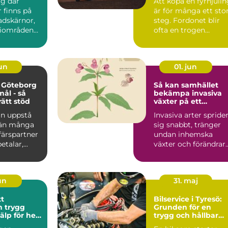
ig där
Att köpa en fyrhjuli
inns på
är för många ett sto
tadskärnor,
steg. Fordonet blir
riområden
ofta en trogen
öpcentrum.
följeslagare i vard...
jun
01. jun
 Göteborg
Så kan samhället
mål - så
bekämpa invasiva
rätt stöd
växter på ett
hållbart sätt
an uppstå
Invasiva arter spride
 än många
sig snabbt, tränger
ffärspartner
undan inhemska
talar,...
växter och förändrar
hela ekosystem.
Kommu...
jun
31. maj
tt
Bilservice i Tyresö:
gg
Grunden för en
jälp för hela
trygg och hållbar
bilvardag