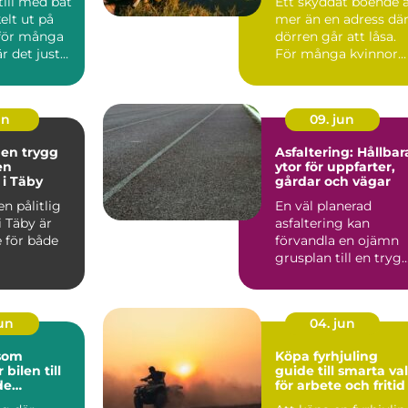
till med båt
Ett skyddat boende 
elt ut på
mer än en adress dä
 för många
dörren går att låsa.
r det just
För många kvinnor
en so...
handlar det om ski...
un
09. jun
 en trygg
Asfaltering: Hållbar
en
ytor för uppfarter,
 i Täby
gårdar och vägar
en pålitlig
En väl planerad
i Täby är
asfaltering kan
 för både
förvandla en ojämn
grusplan till en trygg
snygg och ...
jun
04. jun
 som
Köpa fyrhjuling
 bilen till
guide till smarta val
de
för arbete och fritid
lare