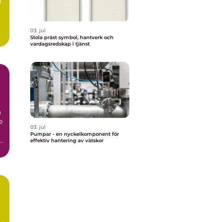
l
03. jul
Stola präst symbol, hantverk och
vardagsredskap i tjänst
r
a
e
03. jul
Pumpar - en nyckelkomponent för
i
effektiv hantering av vätskor