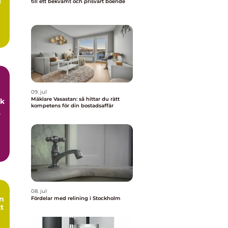
l
till ett bekvämt och prisvärt boende
09. jul
Mäklare Vasastan: så hittar du rätt
uk
kompetens för din bostadsaffär
r
08. jul
Fördelar med relining i Stockholm
tt