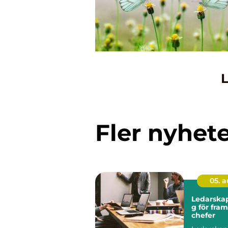
L
Fler nyhet
05. 
Ledarskap
g för fra
chefer