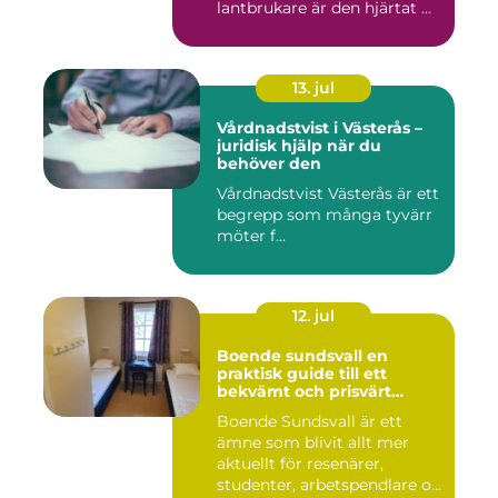
lantbrukare är den hjärtat ...
13. jul
Vårdnadstvist i Västerås –
juridisk hjälp när du
behöver den
Vårdnadstvist Västerås är ett
begrepp som många tyvärr
möter f...
12. jul
Boende sundsvall en
praktisk guide till ett
bekvämt och prisvärt
boende
Boende Sundsvall är ett
ämne som blivit allt mer
aktuellt för resenärer,
studenter, arbetspendlare o...