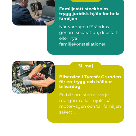
Familjerätt stockholm
trygg juridisk hjälp för hela
familjen
När vardagen förändras
genom separation, dödsfall
eller nya
familjekonstellationer
uppstår ofta fråg...
31. maj
Bilservice i Tyresö: Grunden
för en trygg och hållbar
bilvardag
En bil som startar varje
morgon, rullar mjukt på
motorvägen och tar familjen
säkert ...