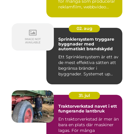
för många som producerar
reklamfilm, webbvideo...
02. aug
Sprinklersystem tryggare
byggnader med
automatiskt brandskydd
Ett Sprinklersystem är ett av
de mest effektiva sätten att
begränsa bränder i
byggnader. Systemet up...
31. jul
Traktorverkstad navet i ett
fungerande lantbruk
En traktorverkstad är mer än
bara en plats där maskiner
lagas. För många