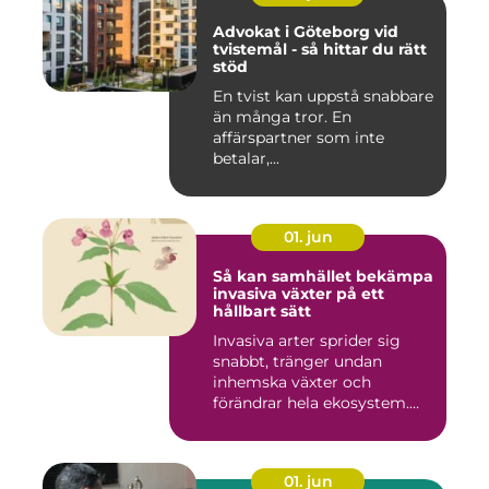
Advokat i Göteborg vid
tvistemål - så hittar du rätt
stöd
En tvist kan uppstå snabbare
än många tror. En
affärspartner som inte
betalar,...
01. jun
Så kan samhället bekämpa
invasiva växter på ett
hållbart sätt
Invasiva arter sprider sig
snabbt, tränger undan
inhemska växter och
förändrar hela ekosystem.
Kommu...
01. jun