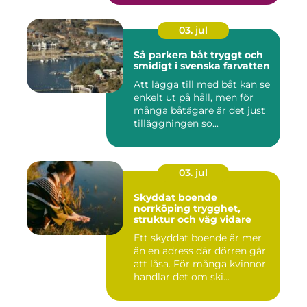
03. jul
Så parkera båt tryggt och
smidigt i svenska farvatten
Att lägga till med båt kan se
enkelt ut på håll, men för
många båtägare är det just
tilläggningen so...
03. jul
Skyddat boende
norrköping trygghet,
struktur och väg vidare
Ett skyddat boende är mer
än en adress där dörren går
att låsa. För många kvinnor
handlar det om ski...