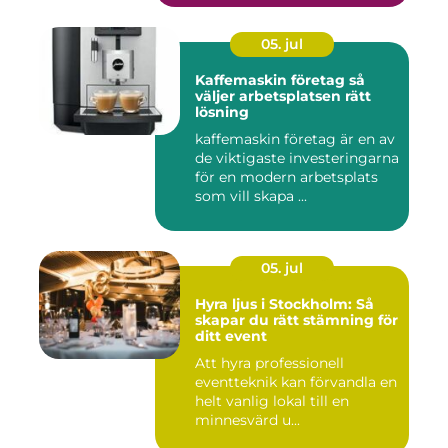
05. jul
Kaffemaskin företag så
väljer arbetsplatsen rätt
lösning
kaffemaskin företag är en av
de viktigaste investeringarna
för en modern arbetsplats
som vill skapa ...
05. jul
Hyra ljus i Stockholm: Så
skapar du rätt stämning för
ditt event
Att hyra professionell
eventteknik kan förvandla en
helt vanlig lokal till en
minnesvärd u...