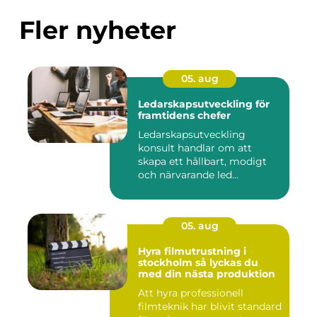
Fler nyheter
05. aug
Ledarskapsutveckling för
framtidens chefer
Ledarskapsutveckling
konsult handlar om att
skapa ett hållbart, modigt
och närvarande led...
05. aug
Hyra filmutrustning i
stockholm så lyckas du
med din nästa produktion
Att hyra professionell
filmteknik har blivit standard