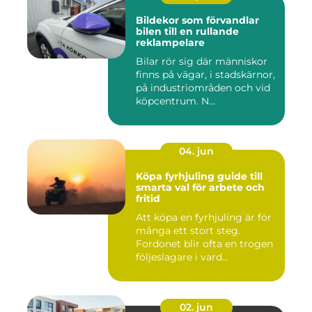
Bildekor som förvandlar
bilen till en rullande
reklampelare
Bilar rör sig där människor
finns på vägar, i stadskärnor,
på industriområden och vid
köpcentrum. N...
04. jun
Köpa fyrhjuling guide till
smarta val för arbete och
fritid
Att köpa en fyrhjuling är för
många ett stort steg.
Fordonet blir ofta en trogen
följeslagare i vard...
02. jun