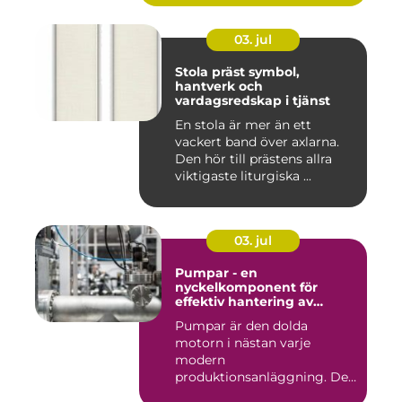
03. jul
Stola präst symbol,
hantverk och
vardagsredskap i tjänst
En stola är mer än ett
vackert band över axlarna.
Den hör till prästens allra
viktigaste liturgiska ...
03. jul
Pumpar - en
nyckelkomponent för
effektiv hantering av
vätskor
Pumpar är den dolda
motorn i nästan varje
modern
produktionsanläggning. De
flyttar v&...