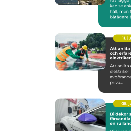
Att lägga 
kan se enk
håll, men
båtägare ä
tilläggning
11. j
Att anlita
och erfar
elektriker
Att anlita 
elektriker 
avgörande
priva...
05. 
Bildekor
förvandlar
en rullan
reklampe