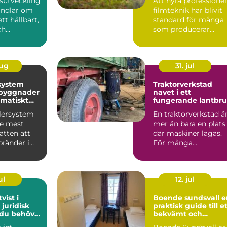
sutveckling
Att hyra professionel
andlar om
filmteknik har blivit
tt hållbart,
standard för många
ch
som producerar
 led...
reklamfilm,
webbvideo...
aug
31. jul
system
Traktorverkstad
 byggnader
navet i ett
matiskt
fungerande lantbr
dd
klersystem
En traktorverkstad ä
de mest
mer än bara en plats
sätten att
där maskiner lagas.
bränder i
För många
. Systemet
lantbrukare är den
hjärtat ...
ul
12. jul
vist i
Boende sundsvall en
 juridisk
praktisk guide till e
 du behöver
bekvämt och
prisvärt boende