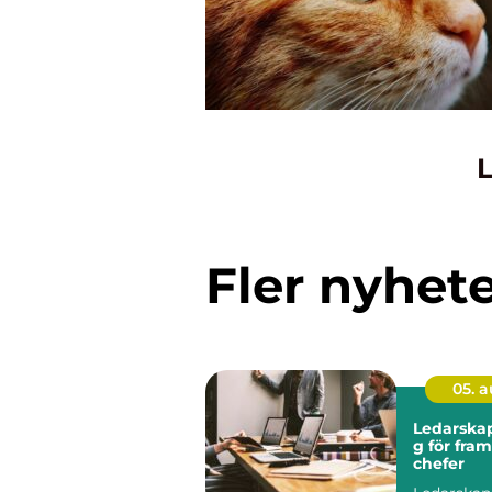
L
Fler nyhet
05. 
Ledarskap
g för fra
chefer