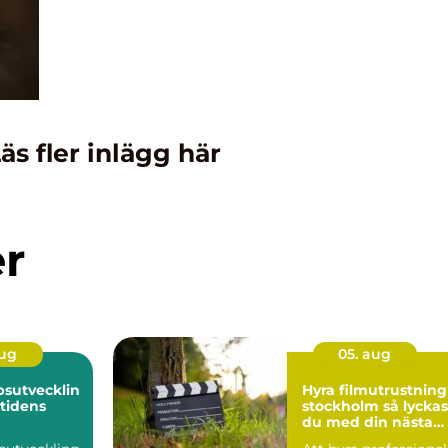
äs fler inlägg här
er
aug
05. aug
sutvecklin
Hyra filmutrustning 
mtidens
stockholm så lyckas
du med din nästa
produktion