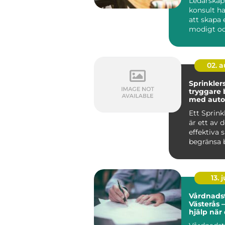
Ledarskap
konsult h
att skapa e
modigt o
närvarande
02. 
Sprinkler
tryggare
med auto
brandsky
Ett Sprin
är ett av 
effektiva 
begränsa 
byggnader
up...
13. j
Vårdnadst
Västerås –
hjälp när
den