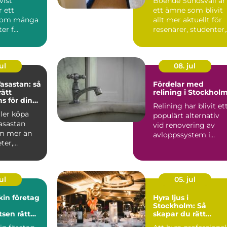
vist
Boende Sundsvall är
r ett
ett ämne som blivit
som många
allt mer aktuellt för
r f...
resenärer, studenter,
arbetspendlare o...
ul
08. jul
asastan: så
Fördelar med
rätt
relining i Stockhol
 för din
Relining har blivit et
fär
ller köpa
populärt alternativ
asastan
vid renovering av
m mer än
avloppssystem i
ter,
Stockholm. Denna ...
ar o...
ul
05. jul
in företag
Hyra ljus i
Stockholm: Så
tsen rätt
skapar du rätt
stämning för ditt