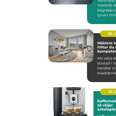
Vårdnadst
Västerås ä
begrepp 
tyvärr möte
09. j
Mäklare V
hittar du 
kompetens
bostadsaf
Att sälja e
bostad i V
handlar o
kvadratme
budgivning
05. j
Kaffemask
så väljer
arbetspla
lösning