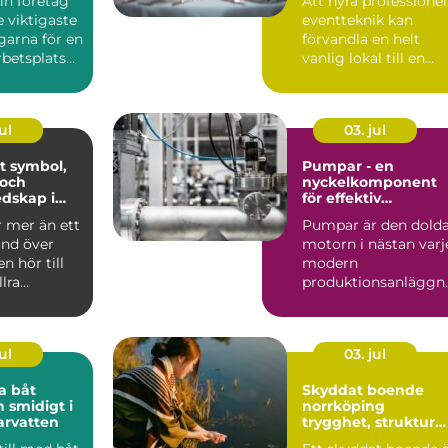
in företag
Att hyra professionel
event
e viktigaste
eventteknik kan
garna för en
förvandla en helt
betsplats
vanlig lokal till en
apa ...
minnesvärd u...
ul
03. jul
ol,
Pumpar - en
 och
nyckelkomponent
dskap i
för effektiv
hantering av vätsko
r mer än ett
Pumpar är den dold
and över
motorn i nästan varj
n hör till
modern
llra
produktionsanläggn
liturgiska ...
ng. De flyttar v&...
ul
03. jul
a båt
Skyddat boende
h smidigt i
norrköping
arvatten
trygghet, struktur
och väg vidare