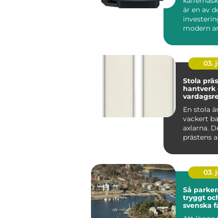
kaffemask
är en av d
investerin
modern ar
som vill sk
03. j
Stola präst symb
hantverk
vardagsre
tjänst
En stola ä
vackert b
axlarna. De
prästens a
viktigaste 
03. j
Så parker
tryggt oc
svenska f