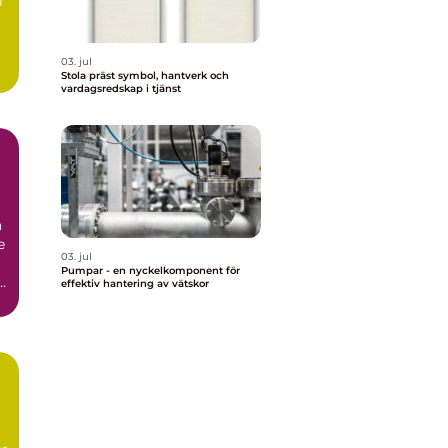
l
03. jul
Stola präst symbol, hantverk och
vardagsredskap i tjänst
r
a
e
03. jul
Pumpar - en nyckelkomponent för
i
effektiv hantering av vätskor