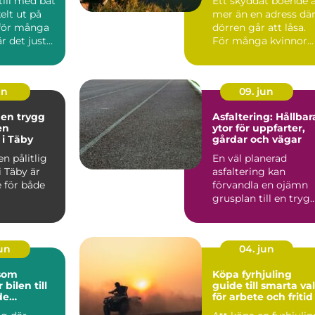
till med båt
Ett skyddat boende 
elt ut på
mer än en adress dä
 för många
dörren går att låsa.
r det just
För många kvinnor
en so...
handlar det om ski...
un
09. jun
 en trygg
Asfaltering: Hållbar
en
ytor för uppfarter,
 i Täby
gårdar och vägar
en pålitlig
En väl planerad
i Täby är
asfaltering kan
 för både
förvandla en ojämn
grusplan till en trygg
snygg och ...
jun
04. jun
 som
Köpa fyrhjuling
 bilen till
guide till smarta val
de
för arbete och fritid
lare