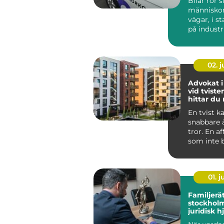
Bilar rör s
människor f
vägar, i s
på indust
och vid k
N...
02. 
Advokat i
vid tviste
hittar du 
En tvist k
snabbare
tror. En a
som inte be
01. 
Familjerä
stockholm try
juridisk h
familjen