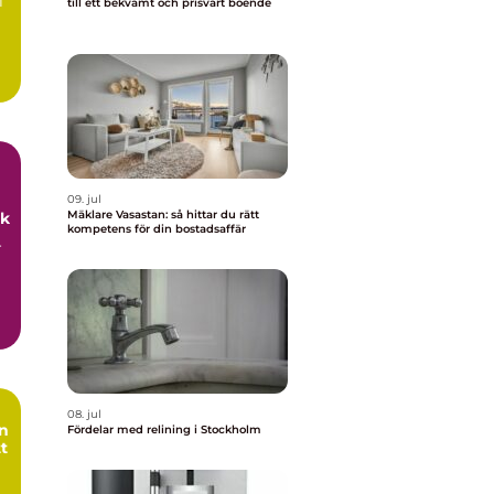
l
till ett bekvämt och prisvärt boende
09. jul
Mäklare Vasastan: så hittar du rätt
uk
kompetens för din bostadsaffär
r
08. jul
Fördelar med relining i Stockholm
tt