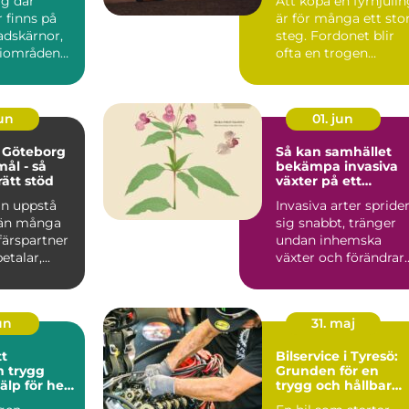
ig där
Att köpa en fyrhjuli
inns på
är för många ett sto
tadskärnor,
steg. Fordonet blir
riområden
ofta en trogen
öpcentrum.
följeslagare i vard...
jun
01. jun
 Göteborg
Så kan samhället
mål - så
bekämpa invasiva
rätt stöd
växter på ett
hållbart sätt
an uppstå
Invasiva arter spride
 än många
sig snabbt, tränger
ffärspartner
undan inhemska
talar,...
växter och förändrar
hela ekosystem.
Kommu...
jun
31. maj
tt
Bilservice i Tyresö:
gg
Grunden för en
jälp för hela
trygg och hållbar
bilvardag