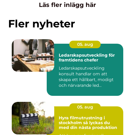
Läs fler inlägg här
Fler nyheter
05. aug
Ledarskapsutveckling för
framtidens chefer
Ledarskapsutveckling
konsult handlar om att
skapa ett hållbart, modigt
och närvarande led...
05. aug
Hyra filmutrustning i
stockholm så lyckas du
med din nästa produktion