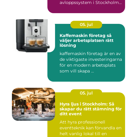
avloppssystem i Stockholm.
Denna ...
05. jul
Kaffemaskin företag så
väljer arbetsplatsen rätt
lösning
kaffemaskin företag är en av
de viktigaste investeringarna
för en modern arbetsplats
som vill skapa ...
05. jul
Hyra ljus i Stockholm: Så
skapar du rätt stämning för
ditt event
Att hyra professionell
eventteknik kan förvandla en
helt vanlig lokal till en