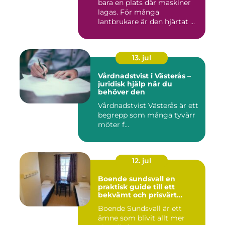
bara en plats där maskiner
lagas. För många
lantbrukare är den hjärtat ...
13. jul
Vårdnadstvist i Västerås –
juridisk hjälp när du
behöver den
Vårdnadstvist Västerås är ett
begrepp som många tyvärr
möter f...
12. jul
Boende sundsvall en
praktisk guide till ett
bekvämt och prisvärt
boende
Boende Sundsvall är ett
ämne som blivit allt mer