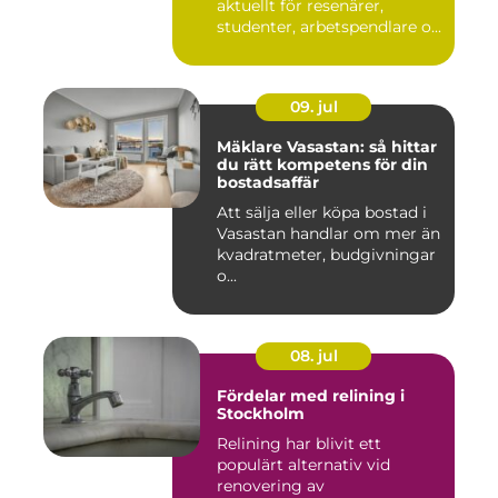
aktuellt för resenärer,
studenter, arbetspendlare o...
09. jul
Mäklare Vasastan: så hittar
du rätt kompetens för din
bostadsaffär
Att sälja eller köpa bostad i
Vasastan handlar om mer än
kvadratmeter, budgivningar
o...
08. jul
Fördelar med relining i
Stockholm
Relining har blivit ett
populärt alternativ vid
renovering av