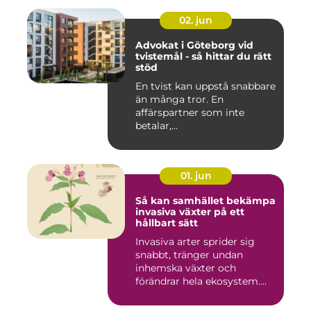
02. jun
Advokat i Göteborg vid
tvistemål - så hittar du rätt
stöd
En tvist kan uppstå snabbare
än många tror. En
affärspartner som inte
betalar,...
01. jun
Så kan samhället bekämpa
invasiva växter på ett
hållbart sätt
Invasiva arter sprider sig
snabbt, tränger undan
inhemska växter och
förändrar hela ekosystem.
Kommu...