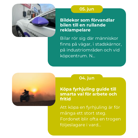
05. jun
Bildekor som förvandlar
bilen till en rullande
reklampelare
Bilar rör sig där människor
finns på vägar, i stadskärnor,
på industriområden och vid
köpcentrum. N...
04. jun
Köpa fyrhjuling guide till
smarta val för arbete och
fritid
Att köpa en fyrhjuling är för
många ett stort steg.
Fordonet blir ofta en trogen
följeslagare i vard...