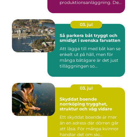
produktionsanläggning. De
flyttar v&...
03. jul
Så parkera båt tryggt och
smidigt i svenska farvatten
Att lägga till med båt kan se
enkelt ut på håll, men för
många båtägare är det just
tilläggningen so...
03. jul
Skyddat boende
norrköping trygghet,
struktur och väg vidare
Ett skyddat boende är mer
än en adress där dörren går
att låsa. För många kvinnor
handlar det om ski...