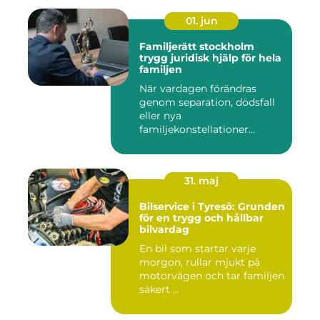
01. jun
Familjerätt stockholm
trygg juridisk hjälp för hela
familjen
När vardagen förändras
genom separation, dödsfall
eller nya
familjekonstellationer
uppstår ofta fråg...
31. maj
Bilservice i Tyresö: Grunden
för en trygg och hållbar
bilvardag
En bil som startar varje
morgon, rullar mjukt på
motorvägen och tar familjen
säkert ...