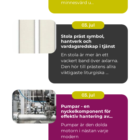
minnesvärd u...
03. jul
Stola präst symbol,
hantverk och
vardagsredskap i tjänst
En stola är mer än ett
vackert band över axlarna.
Den hör till prästens allra
viktigaste liturgiska ...
03. jul
Pumpar - en
nyckelkomponent för
effektiv hantering av
vätskor
Pumpar är den dolda
motorn i nästan varje
modern