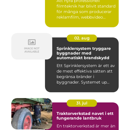
Att hyra professionell
filmteknik har blivit standard
för många som producerar
reklamfilm, webbvideo...
02. aug
Sprinklersystem tryggare
byggnader med
automatiskt brandskydd
Ett Sprinklersystem är ett av
de mest effektiva sätten att
begränsa bränder i
byggnader. Systemet up...
31. jul
Traktorverkstad navet i ett
fungerande lantbruk
En traktorverkstad är mer än