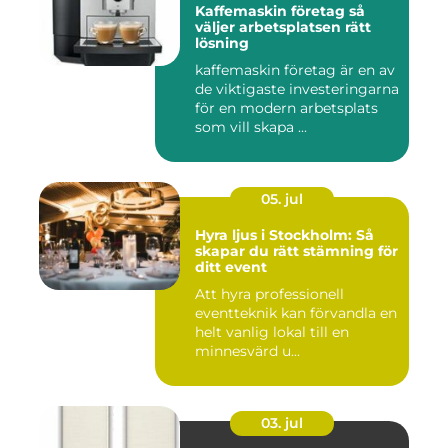
Kaffemaskin företag så
väljer arbetsplatsen rätt
lösning
kaffemaskin företag är en av
de viktigaste investeringarna
för en modern arbetsplats
som vill skapa ...
05. jul
Hyra ljus i Stockholm: Så
skapar du rätt stämning för
ditt event
Att hyra professionell
eventteknik kan förvandla en
helt vanlig lokal till en
minnesvärd u...
03. jul