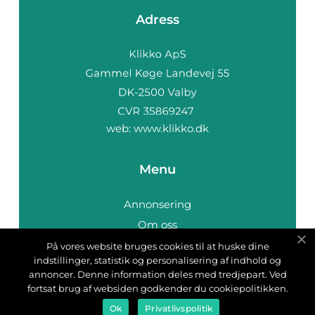
Adress
web:
www.klikko.dk
Menu
Annonsering
Om oss
Cookies
På vores website bruges cookies til at huske dine
indstillinger, statistik og personalisering af indhold og
Kontakta oss
annoncer. Denne information deles med tredjepart. Ved
Sitemap
fortsat brug af websiden godkender du cookiepolitikken.
Ok
Privatlivspolitik