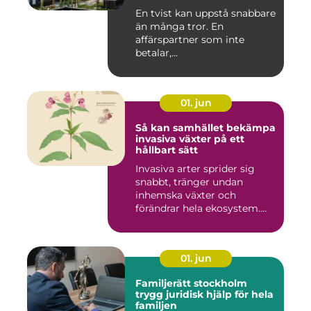
En tvist kan uppstå snabbare
än många tror. En
affärspartner som inte
betalar,...
01. jun
Så kan samhället bekämpa
invasiva växter på ett
hållbart sätt
Invasiva arter sprider sig
snabbt, tränger undan
inhemska växter och
förändrar hela ekosystem.
Kommu...
01. jun
Familjerätt stockholm
trygg juridisk hjälp för hela
familjen