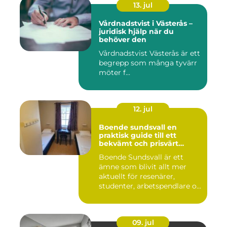
13. jul
Vårdnadstvist i Västerås –
juridisk hjälp när du
behöver den
Vårdnadstvist Västerås är ett
begrepp som många tyvärr
möter f...
12. jul
Boende sundsvall en
praktisk guide till ett
bekvämt och prisvärt
boende
Boende Sundsvall är ett
ämne som blivit allt mer
aktuellt för resenärer,
studenter, arbetspendlare o...
09. jul