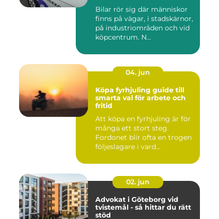
Bilar rör sig där människor
finns på vägar, i stadskärnor,
på industriområden och vid
köpcentrum. N...
04. jun
Köpa fyrhjuling guide till
smarta val för arbete och
fritid
Att köpa en fyrhjuling är för
många ett stort steg.
Fordonet blir ofta en trogen
följeslagare i vard...
02. jun
Advokat i Göteborg vid
tvistemål - så hittar du rätt
stöd