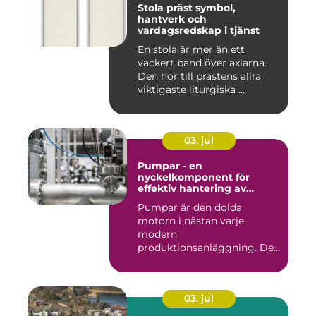
Stola präst symbol,
hantverk och
vardagsredskap i tjänst
En stola är mer än ett
vackert band över axlarna.
Den hör till prästens allra
viktigaste liturgiska ...
03. jul
Pumpar - en
nyckelkomponent för
effektiv hantering av
vätskor
Pumpar är den dolda
motorn i nästan varje
modern
produktionsanläggning. De
flyttar v&...
03. jul