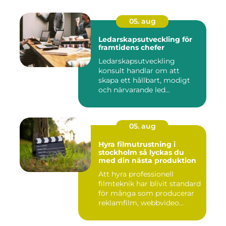
05. aug
Ledarskapsutveckling för
framtidens chefer
Ledarskapsutveckling
konsult handlar om att
skapa ett hållbart, modigt
och närvarande led...
05. aug
Hyra filmutrustning i
stockholm så lyckas du
med din nästa produktion
Att hyra professionell
filmteknik har blivit standard
för många som producerar
reklamfilm, webbvideo...