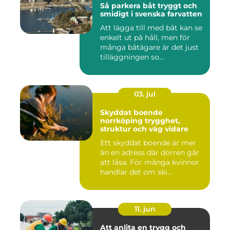
Så parkera båt tryggt och
smidigt i svenska farvatten
Att lägga till med båt kan se
enkelt ut på håll, men för
många båtägare är det just
tilläggningen so...
03. jul
Skyddat boende
norrköping trygghet,
struktur och väg vidare
Ett skyddat boende är mer
än en adress där dörren går
att låsa. För många kvinnor
handlar det om ski...
11. jun
Att anlita en trygg och