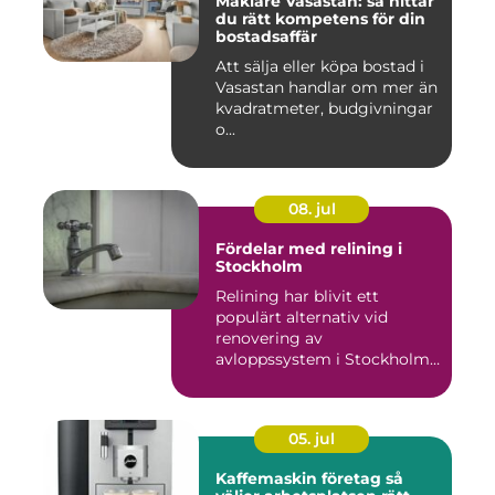
Mäklare Vasastan: så hittar
du rätt kompetens för din
bostadsaffär
Att sälja eller köpa bostad i
Vasastan handlar om mer än
kvadratmeter, budgivningar
o...
08. jul
Fördelar med relining i
Stockholm
Relining har blivit ett
populärt alternativ vid
renovering av
avloppssystem i Stockholm.
Denna ...
05. jul
Kaffemaskin företag så