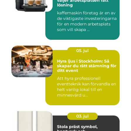
väljer arbetsplatsen rätt
lösning
kaffemaskin företag är en av
de viktigaste investeringarna
för en modern arbetsplats
som vill skapa ...
05. jul
Hyra ljus i Stockholm: Så
skapar du rätt stämning för
ditt event
Att hyra professionell
eventteknik kan förvandla en
helt vanlig lokal till en
minnesvärd u...
03. jul
Stola präst symbol,