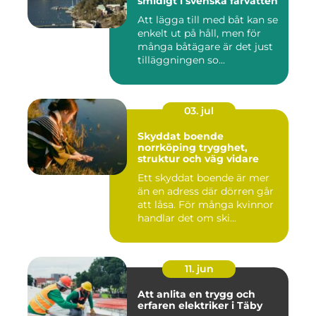
smidigt i svenska farvatten
Att lägga till med båt kan se
enkelt ut på håll, men för
många båtägare är det just
tilläggningen so...
03. jul
Skyddat boende
norrköping trygghet,
struktur och väg vidare
Ett skyddat boende är mer
än en adress där dörren går
att låsa. För många kvinnor
handlar det om ski...
11. jun
Att anlita en trygg och
erfaren elektriker i Täby