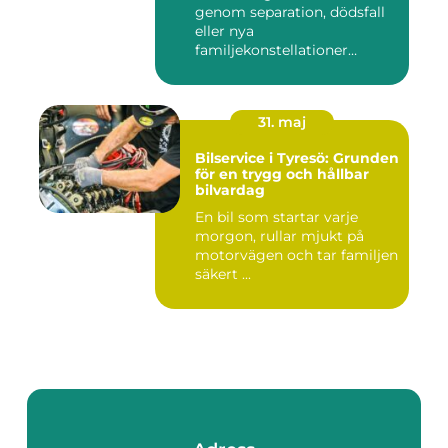
genom separation, dödsfall
eller nya
familjekonstellationer
uppstår ofta fråg...
31. maj
Bilservice i Tyresö: Grunden
för en trygg och hållbar
bilvardag
En bil som startar varje
morgon, rullar mjukt på
motorvägen och tar familjen
säkert ...