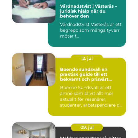
Vårdnadstvist i Västerås –
juridisk hjälp när du
behöver den
Vårdnadstvist Västerås är ett
begrepp som många tyvärr
möter f...
12. jul
Boende sundsvall en
praktisk guide till ett
bekvämt och prisvärt
boende
Boende Sundsvall är ett
ämne som blivit allt mer
aktuellt för resenärer,
studenter, arbetspendlare o...
09. jul