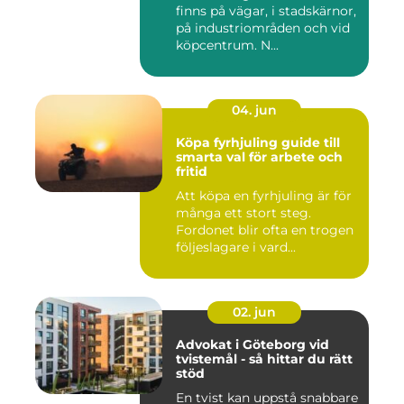
finns på vägar, i stadskärnor,
på industriområden och vid
köpcentrum. N...
04. jun
Köpa fyrhjuling guide till
smarta val för arbete och
fritid
Att köpa en fyrhjuling är för
många ett stort steg.
Fordonet blir ofta en trogen
följeslagare i vard...
02. jun
Advokat i Göteborg vid
tvistemål - så hittar du rätt
stöd
En tvist kan uppstå snabbare