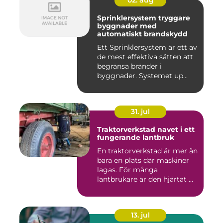
02. aug
Sprinklersystem tryggare
byggnader med
automatiskt brandskydd
Ett Sprinklersystem är ett av
de mest effektiva sätten att
begränsa bränder i
byggnader. Systemet up...
31. jul
Traktorverkstad navet i ett
fungerande lantbruk
En traktorverkstad är mer än
bara en plats där maskiner
lagas. För många
lantbrukare är den hjärtat ...
13. jul