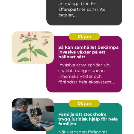
än många tror. En
affärspartner som inte
betalar,...
01. jun
Så kan samhället bekämpa
invasiva växter på ett
hållbart sätt
Invasiva arter sprider sig
snabbt, tränger undan
inhemska växter och
förändrar hela ekosystem.
Kommu...
01. jun
Familjerätt stockholm
trygg juridisk hjälp för hela
familjen
När vardagen förändras