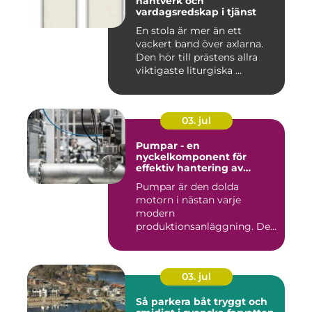
hantverk och
vardagsredskap i tjänst
En stola är mer än ett
vackert band över axlarna.
Den hör till prästens allra
viktigaste liturgiska ...
03. jul
Pumpar - en
nyckelkomponent för
effektiv hantering av
vätskor
Pumpar är den dolda
motorn i nästan varje
modern
produktionsanläggning. De
flyttar v&...
03. jul
Så parkera båt tryggt och