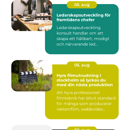
05. aug
Ledarskapsutveckling för
framtidens chefer
Ledarskapsutveckling
konsult handlar om att
skapa ett hållbart, modigt
och närvarande led...
05. aug
Hyra filmutrustning i
stockholm så lyckas du
med din nästa produktion
Att hyra professionell
filmteknik har blivit standard
för många som producerar
reklamfilm, webbvideo...