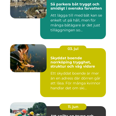
Så parkera båt tryggt och
smidigt i svenska farvatten
Att lägga till med båt kan se
enkelt ut på håll, men för
många båtägare är det just
tilläggningen so...
03. jul
Skyddat boende
norrköping trygghet,
struktur och väg vidare
Ett skyddat boende är mer
än en adress där dörren går
att låsa. För många kvinnor
handlar det om ski...
11. jun