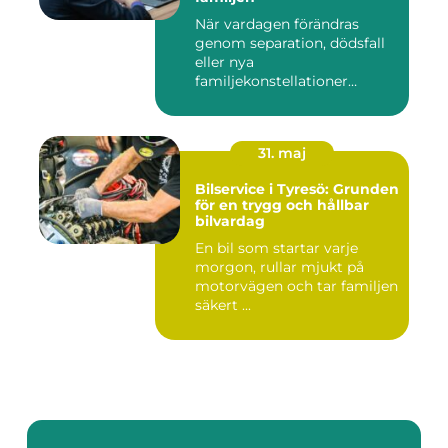
När vardagen förändras
genom separation, dödsfall
eller nya
familjekonstellationer
uppstår ofta fråg...
31. maj
Bilservice i Tyresö: Grunden
för en trygg och hållbar
bilvardag
En bil som startar varje
morgon, rullar mjukt på
motorvägen och tar familjen
säkert ...