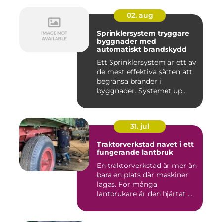
02. aug
Sprinklersystem tryggare
byggnader med
automatiskt brandskydd
Ett Sprinklersystem är ett av
de mest effektiva sätten att
begränsa bränder i
byggnader. Systemet up...
31. jul
Traktorverkstad navet i ett
fungerande lantbruk
En traktorverkstad är mer än
bara en plats där maskiner
lagas. För många
lantbrukare är den hjärtat ...