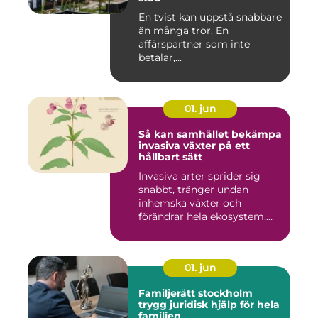
En tvist kan uppstå snabbare
än många tror. En
affärspartner som inte
betalar,...
01. jun
Så kan samhället bekämpa
invasiva växter på ett
hållbart sätt
Invasiva arter sprider sig
snabbt, tränger undan
inhemska växter och
förändrar hela ekosystem.
Kommu...
01. jun
Familjerätt stockholm
trygg juridisk hjälp för hela
familjen