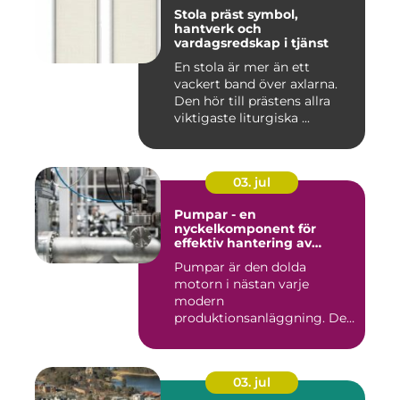
Stola präst symbol,
hantverk och
vardagsredskap i tjänst
En stola är mer än ett
vackert band över axlarna.
Den hör till prästens allra
viktigaste liturgiska ...
03. jul
Pumpar - en
nyckelkomponent för
effektiv hantering av
vätskor
Pumpar är den dolda
motorn i nästan varje
modern
produktionsanläggning. De
flyttar v&...
03. jul