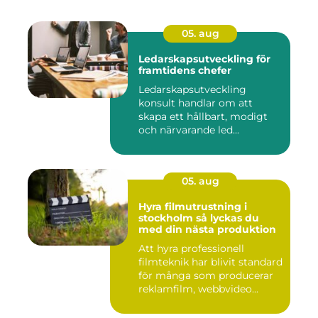
05. aug
Ledarskapsutveckling för
framtidens chefer
Ledarskapsutveckling
konsult handlar om att
skapa ett hållbart, modigt
och närvarande led...
05. aug
Hyra filmutrustning i
stockholm så lyckas du
med din nästa produktion
Att hyra professionell
filmteknik har blivit standard
för många som producerar
reklamfilm, webbvideo...