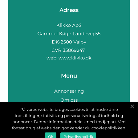
Adress
web:
www.klikko.dk
Menu
Annonsering
Om oss
Cookies
På vores website bruges cookies til at huske dine
indstillinger, statistik og personalisering af indhold og
Kontakta oss
annoncer. Denne information deles med tredjepart. Ved
Sitemap
fortsat brug af websiden godkender du cookiepolitikken.
Ok
Privatlivspolitik