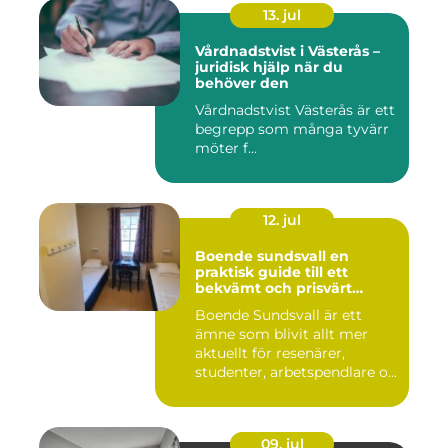
13. jul
Vårdnadstvist i Västerås –
juridisk hjälp när du
behöver den
Vårdnadstvist Västerås är ett
begrepp som många tyvärr
möter f...
12. jul
Boende sundsvall en
praktisk guide till ett
bekvämt och prisvärt
boende
Boende Sundsvall är ett
ämne som blivit allt mer
aktuellt för resenärer,
studenter, arbetspendlare o...
09. jul