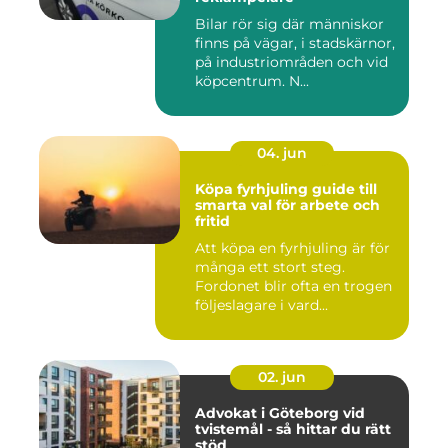
Bilar rör sig där människor
finns på vägar, i stadskärnor,
på industriområden och vid
köpcentrum. N...
04. jun
Köpa fyrhjuling guide till
smarta val för arbete och
fritid
Att köpa en fyrhjuling är för
många ett stort steg.
Fordonet blir ofta en trogen
följeslagare i vard...
02. jun
Advokat i Göteborg vid
tvistemål - så hittar du rätt
stöd