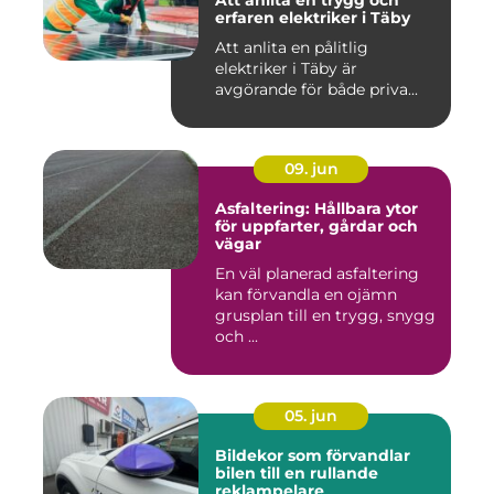
Att anlita en trygg och
erfaren elektriker i Täby
Att anlita en pålitlig
elektriker i Täby är
avgörande för både priva...
09. jun
Asfaltering: Hållbara ytor
för uppfarter, gårdar och
vägar
En väl planerad asfaltering
kan förvandla en ojämn
grusplan till en trygg, snygg
och ...
05. jun
Bildekor som förvandlar
bilen till en rullande
reklampelare