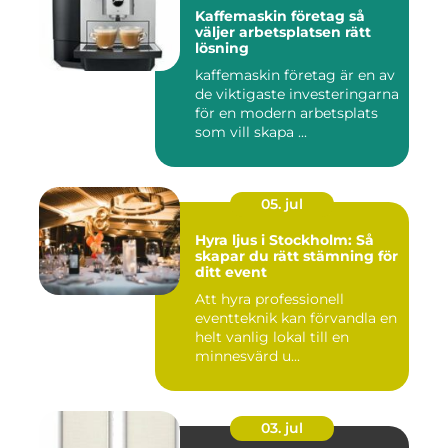
Kaffemaskin företag så
väljer arbetsplatsen rätt
lösning
kaffemaskin företag är en av
de viktigaste investeringarna
för en modern arbetsplats
som vill skapa ...
05. jul
Hyra ljus i Stockholm: Så
skapar du rätt stämning för
ditt event
Att hyra professionell
eventteknik kan förvandla en
helt vanlig lokal till en
minnesvärd u...
03. jul