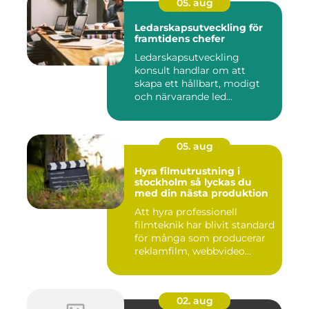
05. aug
Ledarskapsutveckling för
framtidens chefer
Ledarskapsutveckling
konsult handlar om att
skapa ett hållbart, modigt
och närvarande led...
05. aug
Hyra filmutrustning i
stockholm så lyckas du
med din nästa produktion
Att hyra professionell
filmteknik har blivit standard
för många som producerar
reklamfilm, webbvideo...
02. aug