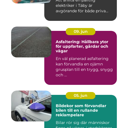
Att anlita en pålitlig
elektriker i Täby är
avgörande för både priva...
09. jun
Asfaltering: Hållbara ytor
för uppfarter, gårdar och
vägar
En väl planerad asfaltering
kan förvandla en ojämn
grusplan till en trygg, snygg
och ...
05. jun
Bildekor som förvandlar
bilen till en rullande
reklampelare
Bilar rör sig där människor