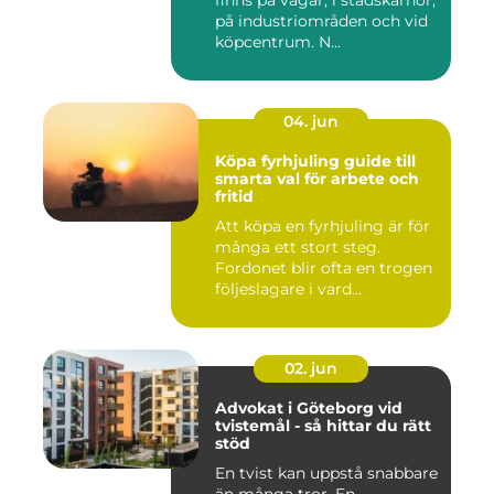
finns på vägar, i stadskärnor,
på industriområden och vid
köpcentrum. N...
04. jun
Köpa fyrhjuling guide till
smarta val för arbete och
fritid
Att köpa en fyrhjuling är för
många ett stort steg.
Fordonet blir ofta en trogen
följeslagare i vard...
02. jun
Advokat i Göteborg vid
tvistemål - så hittar du rätt
stöd
En tvist kan uppstå snabbare