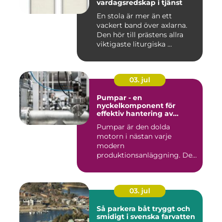
vardagsredskap i tjänst
En stola är mer än ett
vackert band över axlarna.
Den hör till prästens allra
viktigaste liturgiska ...
03. jul
Pumpar - en
nyckelkomponent för
effektiv hantering av
vätskor
Pumpar är den dolda
motorn i nästan varje
modern
produktionsanläggning. De
flyttar v&...
03. jul
Så parkera båt tryggt och
smidigt i svenska farvatten