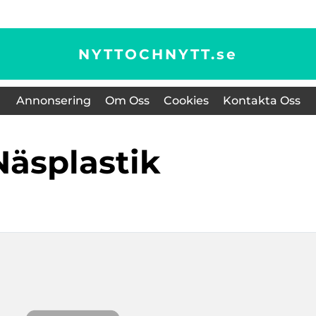
NYTTOCHNYTT.
se
Annonsering
Om Oss
Cookies
Kontakta Oss
Näsplastik