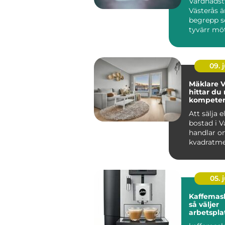
Vårdnadst
Västerås ä
begrepp 
tyvärr möte
09. j
Mäklare V
hittar du 
kompetens
bostadsaf
Att sälja e
bostad i V
handlar o
kvadratme
budgivning
05. j
Kaffemask
så väljer
arbetspla
lösning