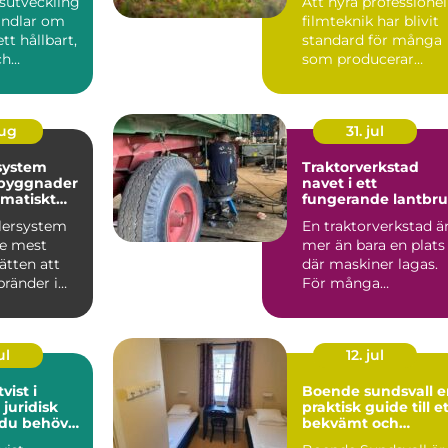
sutveckling
Att hyra professionel
andlar om
filmteknik har blivit
tt hållbart,
standard för många
ch
som producerar
 led...
reklamfilm,
webbvideo...
aug
31. jul
system
Traktorverkstad
 byggnader
navet i ett
matiskt
fungerande lantbr
dd
klersystem
En traktorverkstad ä
de mest
mer än bara en plats
sätten att
där maskiner lagas.
bränder i
För många
. Systemet
lantbrukare är den
hjärtat ...
ul
12. jul
vist i
Boende sundsvall en
 juridisk
praktisk guide till e
 du behöver
bekvämt och
prisvärt boende