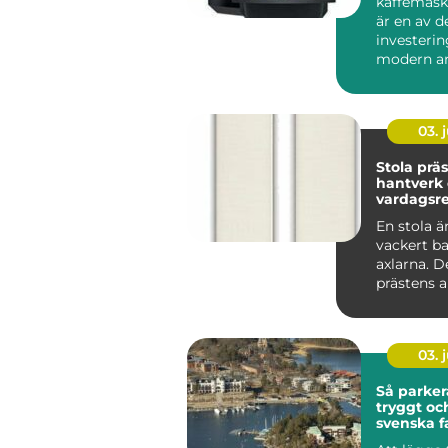
kaffemask
är en av d
investerin
modern ar
som vill sk
03. j
Stola präst symb
hantverk
vardagsre
tjänst
En stola ä
vackert b
axlarna. De
prästens a
viktigaste 
03. j
Så parker
tryggt oc
svenska f