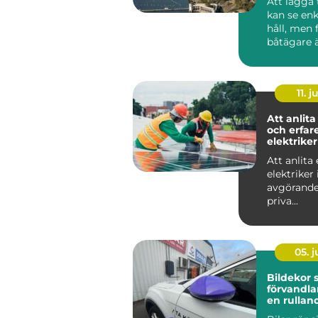
Att lägga 
kan se enk
håll, men
båtägare ä
tilläggning
11. j
Att anlita
och erfar
elektriker
Att anlita 
elektriker 
avgörande
priva...
05. 
Bildekor
förvandlar
en rullan
reklampe