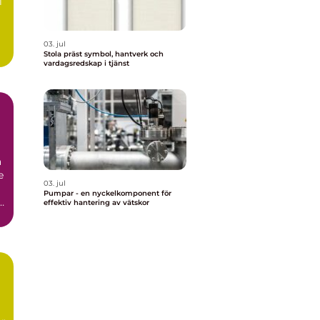
l
03. jul
Stola präst symbol, hantverk och
vardagsredskap i tjänst
r
a
e
03. jul
Pumpar - en nyckelkomponent för
i
effektiv hantering av vätskor