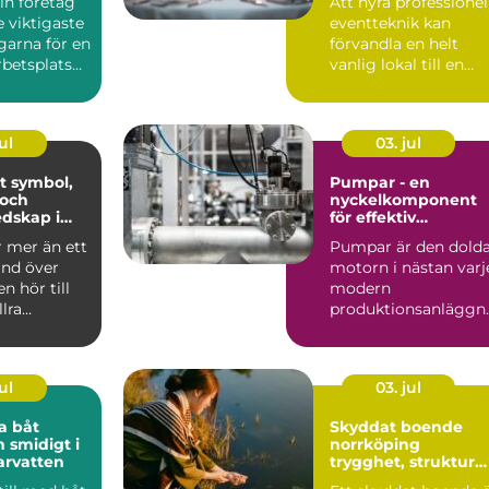
in företag
Att hyra professionel
event
e viktigaste
eventteknik kan
garna för en
förvandla en helt
betsplats
vanlig lokal till en
apa ...
minnesvärd u...
ul
03. jul
ol,
Pumpar - en
 och
nyckelkomponent
dskap i
för effektiv
hantering av vätsko
r mer än ett
Pumpar är den dold
and över
motorn i nästan varj
n hör till
modern
llra
produktionsanläggn
liturgiska ...
ng. De flyttar v&...
ul
03. jul
a båt
Skyddat boende
h smidigt i
norrköping
arvatten
trygghet, struktur
och väg vidare