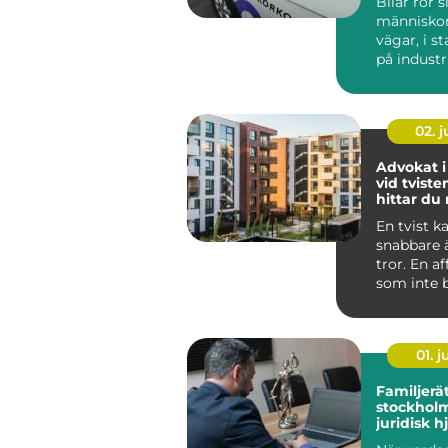
Bilar rör s
människor f
vägar, i s
på indust
och vid k
N...
02. 
Advokat i
vid tviste
hittar du 
En tvist k
snabbare
tror. En a
som inte be
01. 
Familjerä
stockholm try
juridisk h
familjen