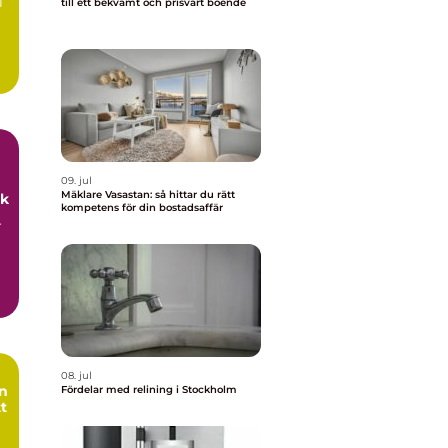
l
till ett bekvämt och prisvärt boende
09. jul
Mäklare Vasastan: så hittar du rätt
uk
kompetens för din bostadsaffär
r
08. jul
Fördelar med relining i Stockholm
tt