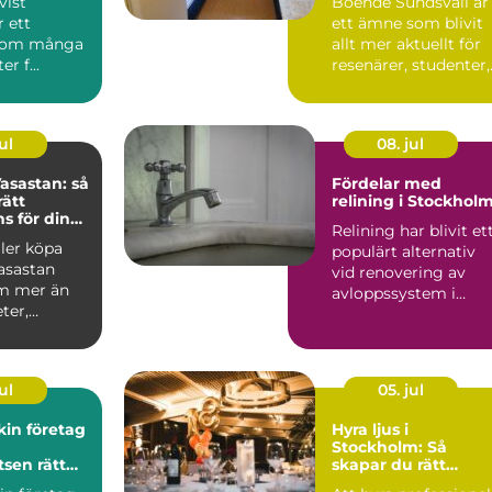
vist
Boende Sundsvall är
r ett
ett ämne som blivit
som många
allt mer aktuellt för
r f...
resenärer, studenter,
arbetspendlare o...
ul
08. jul
asastan: så
Fördelar med
rätt
relining i Stockhol
 för din
Relining har blivit et
fär
ller köpa
populärt alternativ
asastan
vid renovering av
m mer än
avloppssystem i
ter,
Stockholm. Denna ...
ar o...
ul
05. jul
in företag
Hyra ljus i
Stockholm: Så
tsen rätt
skapar du rätt
stämning för ditt