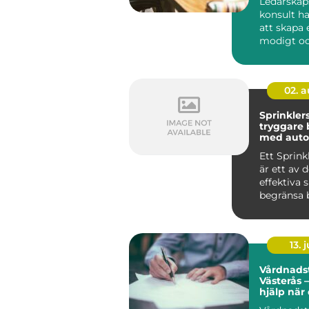
Ledarskap
konsult h
att skapa e
modigt o
närvarande
02. 
Sprinkler
tryggare
med auto
brandsky
Ett Sprin
är ett av 
effektiva 
begränsa 
byggnader
up...
13. j
Vårdnadst
Västerås –
hjälp när
den