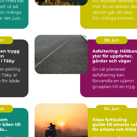
till med båt
Ett skyddat boende 
elt ut på
mer än en adress dä
 för många
dörren går att låsa.
r det just
För många kvinnor
en so...
handlar det om ski...
un
09. jun
 en trygg
Asfaltering: Hållbar
en
ytor för uppfarter,
 i Täby
gårdar och vägar
en pålitlig
En väl planerad
i Täby är
asfaltering kan
 för både
förvandla en ojämn
grusplan till en trygg
snygg och ...
jun
04. jun
 som
Köpa fyrhjuling
 bilen till
guide till smarta val
de
för arbete och fritid
lare