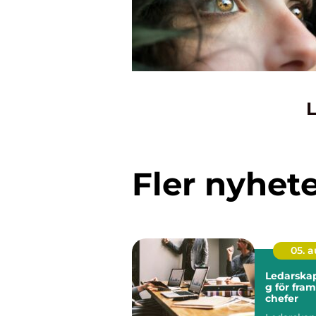
L
Fler nyhet
05. 
Ledarskap
g för fra
chefer