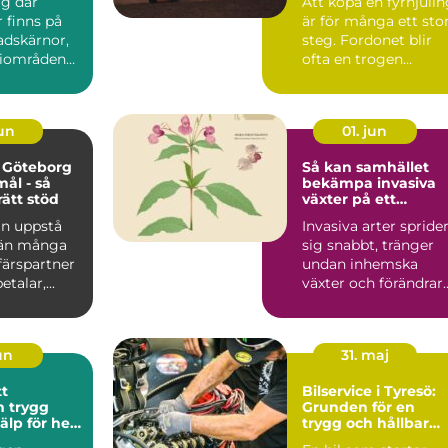
ig där
Att köpa en fyrhjuli
inns på
är för många ett sto
tadskärnor,
steg. Fordonet blir
riområden
ofta en trogen
öpcentrum.
följeslagare i vard...
jun
01. jun
 Göteborg
Så kan samhället
mål - så
bekämpa invasiva
rätt stöd
växter på ett
hållbart sätt
an uppstå
Invasiva arter spride
 än många
sig snabbt, tränger
ffärspartner
undan inhemska
talar,...
växter och förändrar
hela ekosystem.
Kommu...
jun
31. maj
tt
Bilservice i Tyresö:
gg
Grunden för en
jälp för hela
trygg och hållbar
bilvardag