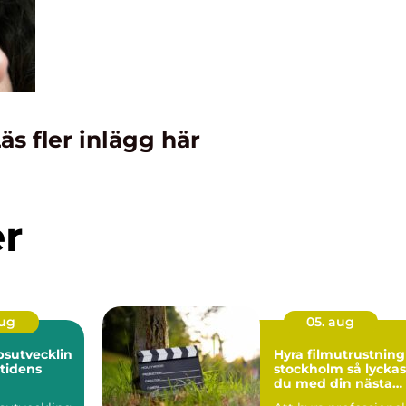
äs fler inlägg här
er
aug
05. aug
sutvecklin
Hyra filmutrustning 
mtidens
stockholm så lyckas
du med din nästa
produktion