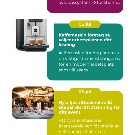
avloppssystem i Stockholm.
Denna ...
05. jul
Kaffemaskin företag så
väljer arbetsplatsen rätt
lösning
kaffemaskin företag är en av
de viktigaste investeringarna
för en modern arbetsplats
som vill skapa ...
05. jul
Hyra ljus i Stockholm: Så
skapar du rätt stämning för
ditt event
Att hyra professionell
eventteknik kan förvandla en
helt vanlig lokal till en