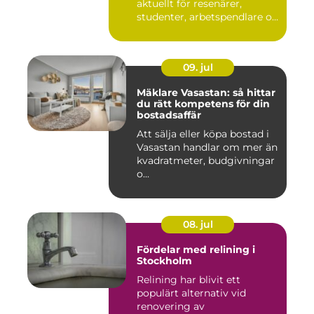
aktuellt för resenärer,
studenter, arbetspendlare o...
09. jul
Mäklare Vasastan: så hittar
du rätt kompetens för din
bostadsaffär
Att sälja eller köpa bostad i
Vasastan handlar om mer än
kvadratmeter, budgivningar
o...
08. jul
Fördelar med relining i
Stockholm
Relining har blivit ett
populärt alternativ vid
renovering av