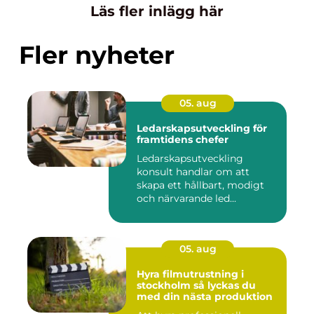
Läs fler inlägg här
Fler nyheter
05. aug
Ledarskapsutveckling för
framtidens chefer
Ledarskapsutveckling
konsult handlar om att
skapa ett hållbart, modigt
och närvarande led...
05. aug
Hyra filmutrustning i
stockholm så lyckas du
med din nästa produktion