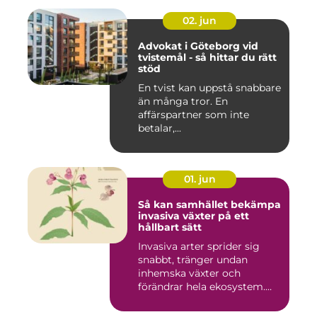
02. jun
Advokat i Göteborg vid
tvistemål - så hittar du rätt
stöd
En tvist kan uppstå snabbare
än många tror. En
affärspartner som inte
betalar,...
01. jun
Så kan samhället bekämpa
invasiva växter på ett
hållbart sätt
Invasiva arter sprider sig
snabbt, tränger undan
inhemska växter och
förändrar hela ekosystem.
Kommu...