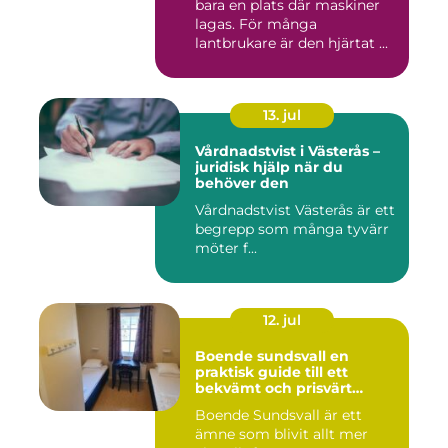
bara en plats där maskiner
lagas. För många
lantbrukare är den hjärtat ...
13. jul
Vårdnadstvist i Västerås –
juridisk hjälp när du
behöver den
Vårdnadstvist Västerås är ett
begrepp som många tyvärr
möter f...
12. jul
Boende sundsvall en
praktisk guide till ett
bekvämt och prisvärt
boende
Boende Sundsvall är ett
ämne som blivit allt mer