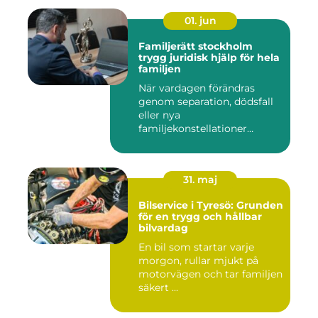
01. jun
Familjerätt stockholm
trygg juridisk hjälp för hela
familjen
När vardagen förändras
genom separation, dödsfall
eller nya
familjekonstellationer
uppstår ofta fråg...
31. maj
Bilservice i Tyresö: Grunden
för en trygg och hållbar
bilvardag
En bil som startar varje
morgon, rullar mjukt på
motorvägen och tar familjen
säkert ...