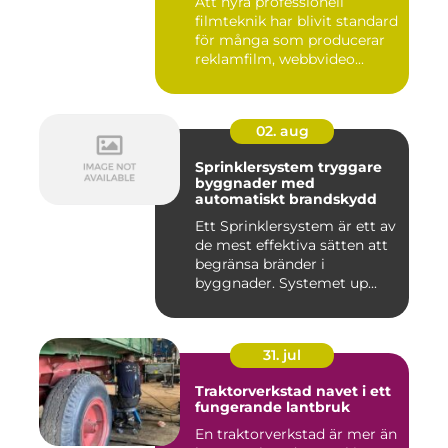
Att hyra professionell
filmteknik har blivit standard
för många som producerar
reklamfilm, webbvideo...
02. aug
Sprinklersystem tryggare
byggnader med
automatiskt brandskydd
Ett Sprinklersystem är ett av
de mest effektiva sätten att
begränsa bränder i
byggnader. Systemet up...
31. jul
Traktorverkstad navet i ett
fungerande lantbruk
En traktorverkstad är mer än