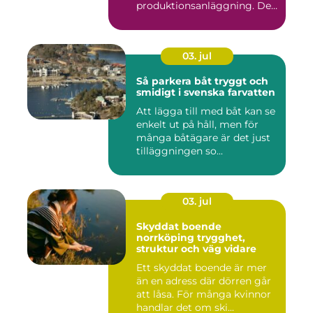
produktionsanläggning. De
flyttar v&...
03. jul
Så parkera båt tryggt och
smidigt i svenska farvatten
Att lägga till med båt kan se
enkelt ut på håll, men för
många båtägare är det just
tilläggningen so...
03. jul
Skyddat boende
norrköping trygghet,
struktur och väg vidare
Ett skyddat boende är mer
än en adress där dörren går
att låsa. För många kvinnor
handlar det om ski...