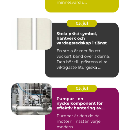
minnesvärd u...
03. jul
Stola präst symbol,
hantverk och
vardagsredskap i tjänst
En stola är mer än ett
vackert band över axlarna.
Den hör till prästens allra
viktigaste liturgiska ...
03. jul
Pumpar - en
nyckelkomponent för
effektiv hantering av
vätskor
Pumpar är den dolda
motorn i nästan varje
modern