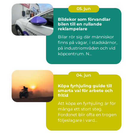
05. jun
Bildekor som förvandlar
bilen till en rullande
reklampelare
Bilar rör sig där människor
finns på vägar, i stadskärnor,
på industriområden och vid
köpcentrum. N...
04. jun
Köpa fyrhjuling guide till
smarta val för arbete och
fritid
Att köpa en fyrhjuling är för
många ett stort steg.
Fordonet blir ofta en trogen
följeslagare i vard...