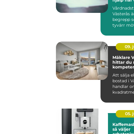
den
Vårdnadst
Västerås ä
begrepp 
tyvärr möte
09. j
Mäklare V
hittar du 
kompetens
bostadsaf
Att sälja e
bostad i V
handlar o
kvadratme
budgivning
05. j
Kaffemask
så väljer
arbetspla