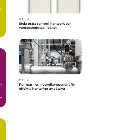
l
03. jul
Stola präst symbol, hantverk och
vardagsredskap i tjänst
r
a
03. jul
e
Pumpar - en nyckelkomponent för
effektiv hantering av vätskor
i