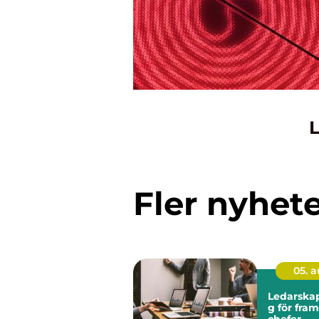
L
Fler nyhet
05. 
Ledarskap
g för fra
chefer