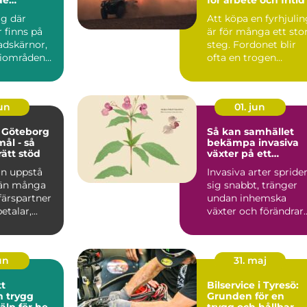
lare
ig där
Att köpa en fyrhjuli
inns på
är för många ett sto
tadskärnor,
steg. Fordonet blir
riområden
ofta en trogen
öpcentrum.
följeslagare i vard...
jun
01. jun
 Göteborg
Så kan samhället
mål - så
bekämpa invasiva
rätt stöd
växter på ett
hållbart sätt
an uppstå
Invasiva arter spride
 än många
sig snabbt, tränger
ffärspartner
undan inhemska
talar,...
växter och förändrar
hela ekosystem.
Kommu...
jun
31. maj
tt
Bilservice i Tyresö:
gg
Grunden för en
jälp för hela
trygg och hållbar