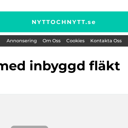
NYTTOCHNYTT.
se
Annonsering
Om Oss
Cookies
Kontakta Oss
l med inbyggd fläkt