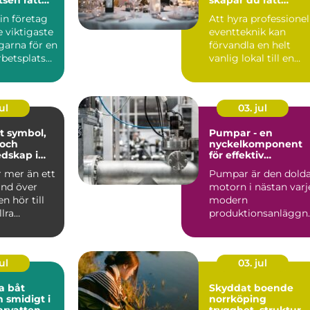
stämning för ditt
in företag
Att hyra professionel
event
e viktigaste
eventteknik kan
garna för en
förvandla en helt
betsplats
vanlig lokal till en
apa ...
minnesvärd u...
ul
03. jul
ol,
Pumpar - en
 och
nyckelkomponent
dskap i
för effektiv
hantering av vätsko
r mer än ett
Pumpar är den dold
and över
motorn i nästan varj
n hör till
modern
llra
produktionsanläggn
liturgiska ...
ng. De flyttar v&...
ul
03. jul
a båt
Skyddat boende
h smidigt i
norrköping
arvatten
trygghet, struktur