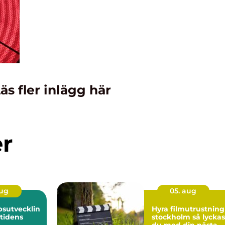
äs fler inlägg här
er
aug
05. aug
sutvecklin
Hyra filmutrustning 
mtidens
stockholm så lyckas
du med din nästa