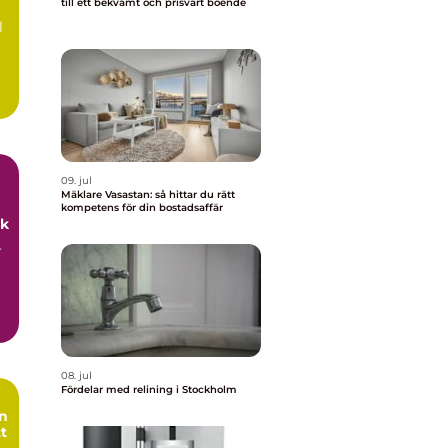
till ett bekvämt och prisvärt boende
l
09. jul
Mäklare Vasastan: så hittar du rätt
kompetens för din bostadsaffär
uk
r
08. jul
Fördelar med relining i Stockholm
tt