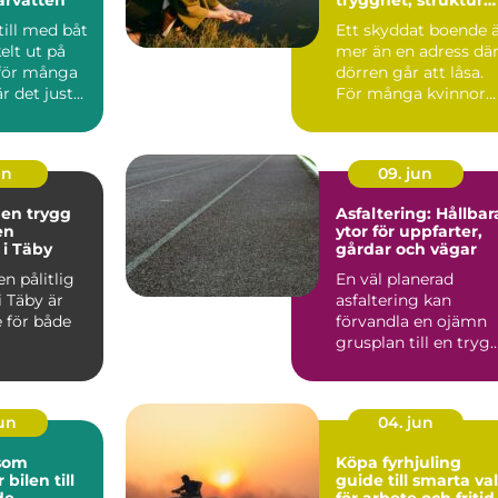
och väg vidare
till med båt
Ett skyddat boende 
elt ut på
mer än en adress dä
 för många
dörren går att låsa.
r det just
För många kvinnor
en so...
handlar det om ski...
un
09. jun
 en trygg
Asfaltering: Hållbar
en
ytor för uppfarter,
 i Täby
gårdar och vägar
en pålitlig
En väl planerad
i Täby är
asfaltering kan
 för både
förvandla en ojämn
grusplan till en trygg
snygg och ...
jun
04. jun
 som
Köpa fyrhjuling
 bilen till
guide till smarta val
de
för arbete och fritid