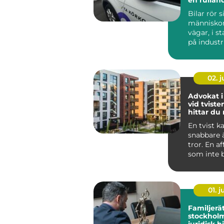
reklampe
Bilar rör s
människor f
vägar, i s
på indust
och vid k
N...
02. 
Advokat i
vid tviste
hittar du 
En tvist k
snabbare
tror. En a
som inte be
01. 
Familjerä
stockholm try
juridisk h