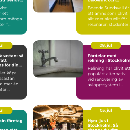
prisvärt boende
vist
Boende Sundsvall är
r ett
ett ämne som blivit
som många
allt mer aktuellt för
r f...
resenärer, studenter,
arbetspendlare o...
ul
08. jul
asastan: så
Fördelar med
rätt
relining i Stockhol
 för din
Relining har blivit et
fär
ller köpa
populärt alternativ
asastan
vid renovering av
m mer än
avloppssystem i
ter,
Stockholm. Denna ...
ar o...
ul
05. jul
in företag
Hyra ljus i
Stockholm: Så
tsen rätt
skapar du rätt