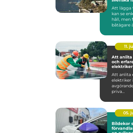
Att lägga 
kan se enk
håll, men
båtägare ä
tilläggning
11. j
Att anlita
och erfar
elektriker
Att anlita 
elektriker 
avgörande
priva...
05. 
Bildekor
förvandlar
en rullan