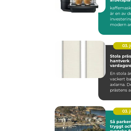
lösning
kaffemask
är en av d
investerin
modern ar
som vill sk
03. j
Stola präst symb
hantverk
vardagsre
tjänst
En stola ä
vackert b
axlarna. De
prästens a
viktigaste 
03. j
Så parker
tryggt oc
svenska f