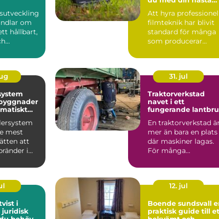
produktion
sutveckling
Att hyra professionel
andlar om
filmteknik har blivit
tt hållbart,
standard för många
ch
som producerar
 led...
reklamfilm,
webbvideo...
aug
31. jul
system
Traktorverkstad
 byggnader
navet i ett
matiskt
fungerande lantbr
dd
klersystem
En traktorverkstad ä
de mest
mer än bara en plats
sätten att
där maskiner lagas.
bränder i
För många
. Systemet
lantbrukare är den
hjärtat ...
ul
12. jul
vist i
Boende sundsvall en
 juridisk
praktisk guide till e
 du behöver
bekvämt och