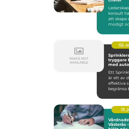
Ledarskap
konsult h
att skapa e
modigt o
närvarande
02. 
Sprinkler
tryggare
med auto
brandsky
Ett Sprin
är ett av 
effektiva 
begränsa 
byggnader
up...
13. j
Vårdnadst
Västerås –
hjälp när