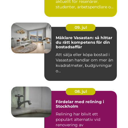
aktuellt för resenärer,
studenter, arbetspendlare o...
09. jul
Mäklare Vasastan: så hittar
du rätt kompetens för din
bostadsaffär
Att sälja eller köpa bostad i
Vasastan handlar om mer än
kvadratmeter, budgivningar
o...
08. jul
Fördelar med relining i
Stockholm
Relining har blivit ett
populärt alternativ vid
renovering av