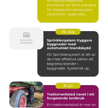
Att hyra professionell
filmteknik har blivit standard
för många som producerar
reklamfilm, webbvideo...
02. aug
Sprinklersystem tryggare
byggnader med
automatiskt brandskydd
Ett Sprinklersystem är ett av
de mest effektiva sätten att
begränsa bränder i
byggnader. Systemet up...
31. jul
Traktorverkstad navet i ett
fungerande lantbruk
En traktorverkstad är mer än