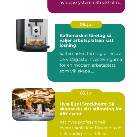
avloppssystem i Stockholm.
Denna ...
05. jul
Kaffemaskin företag så
väljer arbetsplatsen rätt
lösning
kaffemaskin företag är en av
de viktigaste investeringarna
för en modern arbetsplats
som vill skapa ...
05. jul
Hyra ljus i Stockholm: Så
skapar du rätt stämning för
ditt event
Att hyra professionell
eventteknik kan förvandla en
helt vanlig lokal till en