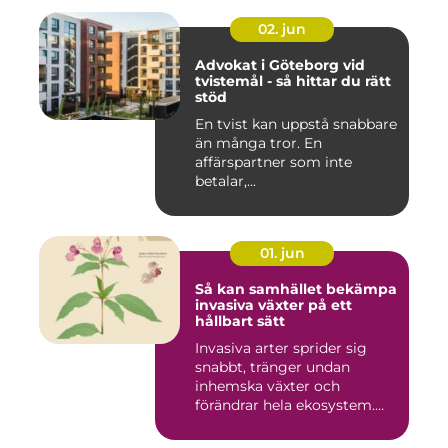
02. jun
Advokat i Göteborg vid
tvistemål - så hittar du rätt
stöd
En tvist kan uppstå snabbare
än många tror. En
affärspartner som inte
betalar,...
01. jun
Så kan samhället bekämpa
invasiva växter på ett
hållbart sätt
Invasiva arter sprider sig
snabbt, tränger undan
inhemska växter och
förändrar hela ekosystem.
Kommu...