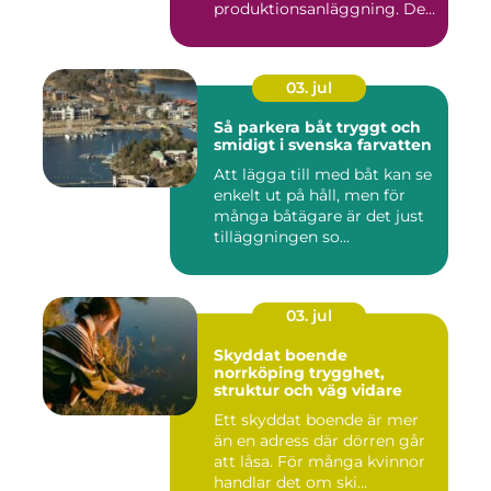
produktionsanläggning. De
flyttar v&...
03. jul
Så parkera båt tryggt och
smidigt i svenska farvatten
Att lägga till med båt kan se
enkelt ut på håll, men för
många båtägare är det just
tilläggningen so...
03. jul
Skyddat boende
norrköping trygghet,
struktur och väg vidare
Ett skyddat boende är mer
än en adress där dörren går
att låsa. För många kvinnor
handlar det om ski...