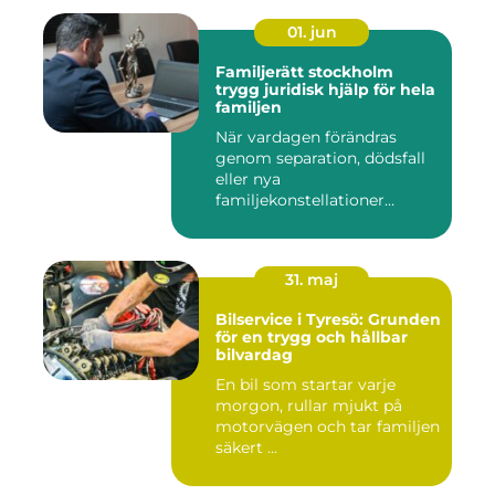
01. jun
Familjerätt stockholm
trygg juridisk hjälp för hela
familjen
När vardagen förändras
genom separation, dödsfall
eller nya
familjekonstellationer
uppstår ofta fråg...
31. maj
Bilservice i Tyresö: Grunden
för en trygg och hållbar
bilvardag
En bil som startar varje
morgon, rullar mjukt på
motorvägen och tar familjen
säkert ...