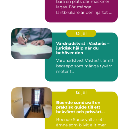
bara en plats där maskiner
lagas. För många
lantbrukare är den hjärtat ...
13. jul
Vårdnadstvist i Västerås –
juridisk hjälp när du
behöver den
Vårdnadstvist Västerås är ett
begrepp som många tyvärr
möter f...
12. jul
Boende sundsvall en
praktisk guide till ett
bekvämt och prisvärt
boende
Boende Sundsvall är ett
ämne som blivit allt mer