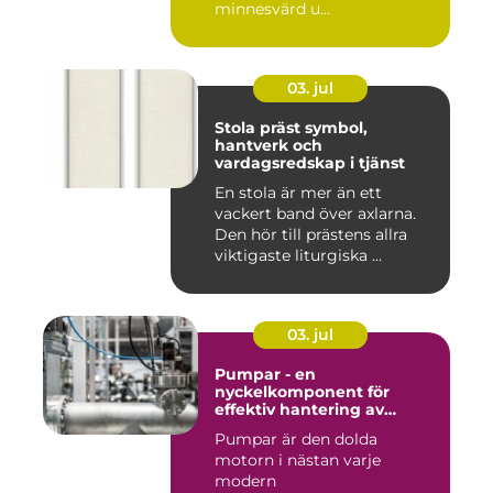
minnesvärd u...
03. jul
Stola präst symbol,
hantverk och
vardagsredskap i tjänst
En stola är mer än ett
vackert band över axlarna.
Den hör till prästens allra
viktigaste liturgiska ...
03. jul
Pumpar - en
nyckelkomponent för
effektiv hantering av
vätskor
Pumpar är den dolda
motorn i nästan varje
modern