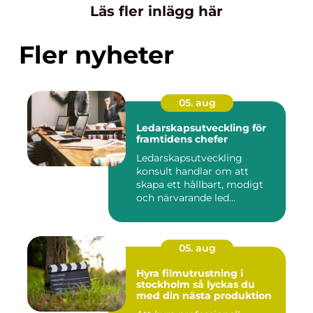
Läs fler inlägg här
Fler nyheter
05. aug
Ledarskapsutveckling för
framtidens chefer
Ledarskapsutveckling
konsult handlar om att
skapa ett hållbart, modigt
och närvarande led...
05. aug
Hyra filmutrustning i
stockholm så lyckas du
med din nästa produktion