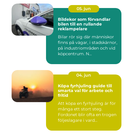
05. jun
Bildekor som förvandlar
bilen till en rullande
reklampelare
Bilar rör sig där människor
finns på vägar, i stadskärnor,
på industriområden och vid
köpcentrum. N...
04. jun
Köpa fyrhjuling guide till
smarta val för arbete och
fritid
Att köpa en fyrhjuling är för
många ett stort steg.
Fordonet blir ofta en trogen
följeslagare i vard...